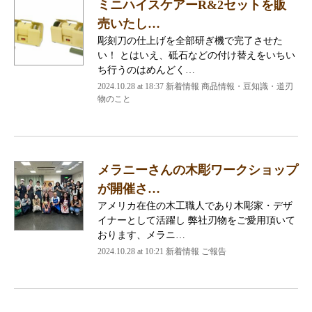
ミニハイスケアーR&2セットを販
売いたし…
彫刻刀の仕上げを全部研ぎ機で完了させた
い！ とはいえ、砥石などの付け替えをいちい
ち行うのはめんどく…
2024.10.28 at 18:37
新着情報 商品情報・豆知識・道刃
物のこと
メラニーさんの木彫ワークショップ
が開催さ…
アメリカ在住の木工職人であり木彫家・デザ
イナーとして活躍し 弊社刃物をご愛用頂いて
おります、メラニ…
2024.10.28 at 10:21
新着情報 ご報告