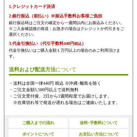
1.クレジットカード決済
2.銀行振込（前払い）※振込手数料お客様ご負担
銀行振込時はご注文の確定から一週間以内にお振込みください。
※ご入金確認後の発送：お急ぎの場合はクレジットか代引きをご
選択ください。
3.代金引換払い（代引手数料440円
）
税込
代金引換払いはご購入金額１万円以上の場合のみご利用頂けま
す。
送料および配送方法
について
・送料は全国一律440円 税込 ※沖縄･離島を除く
・ご注文金額5,500円以上で送料無料
・ご注文受付後、2日から1週間程度でお届けします。
※在庫切れ等で発送が遅れる場合はご連絡いたします。
ご購入までの流れ
送料･手数料について
ポイントについて
お支払い方法について