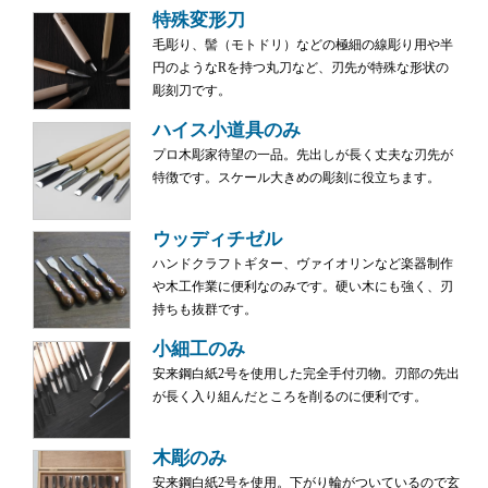
特殊変形刀
毛彫り、髻（モトドリ）などの極細の線彫り用や半
円のようなRを持つ丸刀など、刃先が特殊な形状の
彫刻刀です。
ハイス小道具のみ
プロ木彫家待望の一品。先出しが長く丈夫な刃先が
特徴です。スケール大きめの彫刻に役立ちます。
ウッディチゼル
ハンドクラフトギター、ヴァイオリンなど楽器制作
や木工作業に便利なのみです。硬い木にも強く、刃
持ちも抜群です。
小細工のみ
安来鋼白紙2号を使用した完全手付刃物。刃部の先出
が長く入り組んだところを削るのに便利です。
木彫のみ
安来鋼白紙2号を使用。下がり輪がついているので玄