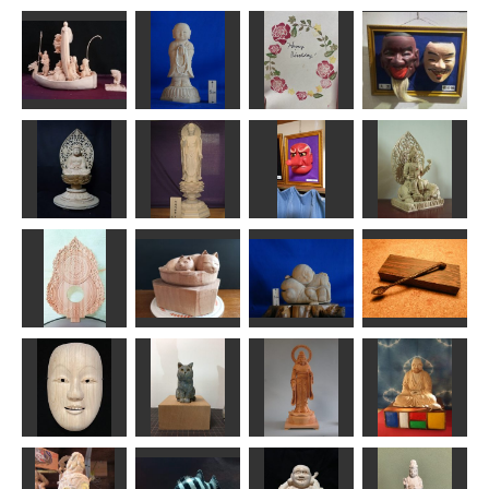
宝船・七福神
お地蔵さん
誕生日カード
狂言面
kiyonk
ta-chann
Tom
武宝
釈迦如来坐像
阿弥陀如来
猿田面
普賢菩薩
まあちゃん
天明 阿弥陀如来
武宝
ちゅうさん
大日如来座像
いねむり一休
の光背
なべ猫
さん
魔の匙
ハク
N（エヌ）
ta-chann
あんこく
ブリティッシ