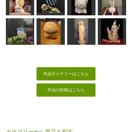
ュショートヘ
童子
ア
吉祥天立像
達磨大師
msuganuma
波間
合之内 麻呂
夢民村HAMA
聖観音仏頭25
㎝
イシダイ
七福神布袋様
吉祥天像
sigesama
MINI
しんちゃん
みっちゃん
阿弥陀如来立
ルリビタキ
お地蔵様
像(東)
板彫観音
MINI
Oyaji60+α
ノブサン
shadow
作品ギャラリーはこちら
作品の投稿はこちら
カテゴリーから商品を探す