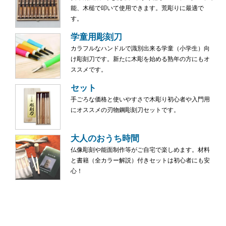
能、木槌で叩いて使用できます。荒彫りに最適で
す。
学童用彫刻刀
カラフルなハンドルで識別出来る学童（小学生）向
け彫刻刀です。新たに木彫を始める熟年の方にもオ
ススメです。
セット
手ごろな価格と使いやすさで木彫り初心者や入門用
にオススメの刃物鋼彫刻刀セットです。
大人のおうち時間
仏像彫刻や能面制作等がご自宅で楽しめます。材料
と書籍（全カラー解説）付きセットは初心者にも安
心！