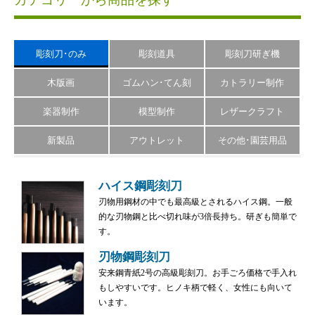
彫刻刀･のみ
彫刻道具
彫刻刀研ぎ機
木版画
ゴムハン･てん刻
カトラリー制作
楽器制作
模型制作
レザークラフト
新製品
アウトレット
その他･園芸用品
ハイス鋼彫刻刀
刃物用鋼材の中でも最高級とされるハイス鋼。一般
的な刃物鋼と比べ切れ味が3倍長持ち。研ぎも簡単で
す。
刃物鋼彫刻刀
安来鋼青紙2号の高級彫刻刀。お手ごろ価格で手入れ
もしやすいです。ヒノキ柄で軽く、女性にも向いて
います。