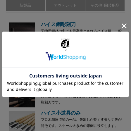
新製品
アウトレット
その他･園芸用品
ハイス鋼彫刻刀
刃物用鋼材の中でも最高級とされるハイス鋼。一般
的な刃物鋼と比べ切れ味が3倍長持ち。研ぎも簡単で
す。
刃物鋼彫刻刀
安来鋼青紙2号の高級彫刻刀。お手ごろ価格で手入れ
もしやすいです。ヒノキ柄で軽く、女性にも向いて
います。
特殊変形刀
毛彫り、髻（モトドリ）などの極細の線彫り用や半
円のようなRを持つ丸刀など、刃先が特殊な形状の
彫刻刀です。
ハイス小道具のみ
プロ木彫家待望の一品。先出しが長く丈夫な刃先が
特徴です。スケール大きめの彫刻に役立ちます。