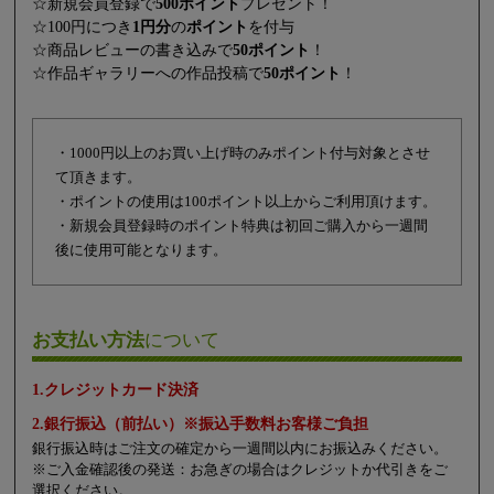
☆新規会員登録で
500ポイント
プレゼント！
☆100円につき
1円分
の
ポイント
を付与
☆商品レビューの書き込みで
50ポイント
！
☆作品ギャラリーへの作品投稿で
50ポイント
！
・1000円以上のお買い上げ時のみポイント付与対象とさせ
て頂きます。
・ポイントの使用は100ポイント以上からご利用頂けます。
・新規会員登録時のポイント特典は初回ご購入から一週間
後に使用可能となります。
お支払い方法
について
1.クレジットカード決済
2.銀行振込（前払い）※振込手数料お客様ご負担
銀行振込時はご注文の確定から一週間以内にお振込みください。
※ご入金確認後の発送：お急ぎの場合はクレジットか代引きをご
選択ください。