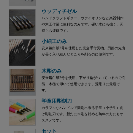
ウッディチゼル
ハンドクラフトギター、ヴァイオリンなど楽器制作
や木工作業に便利なのみです。硬い木にも強く、刃
持ちも抜群です。
小細工のみ
安来鋼白紙2号を使用した完全手付刃物。刃部の先出
が長く入り組んだところを削るのに便利です。
木彫のみ
安来鋼白紙2号を使用。下がり輪がついているので玄
能、木槌で叩いて使用できます。荒彫りに最適で
す。
学童用彫刻刀
カラフルなハンドルで識別出来る学童（小学生）向
け彫刻刀です。新たに木彫を始める熟年の方にもオ
ススメです。
セット