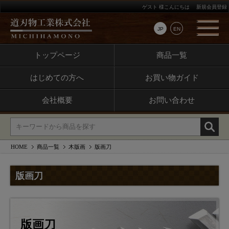
ゲスト 様こんにちは
新規会員登録
JP
EN
トップページ
商品一覧
はじめての方へ
お買い物ガイド
会社概要
お問い合わせ
HOME
商品一覧
木版画
版画刀
版画刀
版画刀