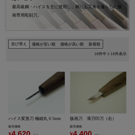
最高級鋼・ハイスを主に使用し、柄にも工夫を凝らした版
画専用彫刻刀。
並び替え
価格が安い順
価格が高い順
新着順
18
件中
1
-
18
件表示
ハイス変形刀 極細丸 0.5mm
版画刀 薄刃印刀（右）
販売価格
販売価格
4,620
4,400
¥
¥