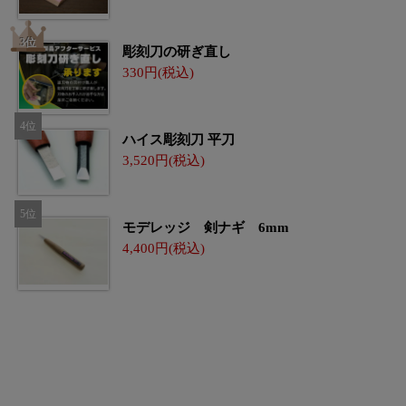
彫刻刀の研ぎ直し
330
ハイス彫刻刀 平刀
3,520
モデレッジ 剣ナギ 6mm
4,400