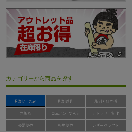
カテゴリーから商品を探す
彫刻刀･のみ
彫刻道具
彫刻刀研ぎ機
木版画
ゴムハン･てん刻
カトラリー制作
楽器制作
模型制作
レザークラフト