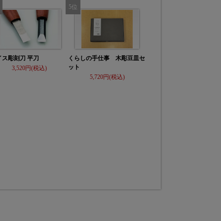
イス彫刻刀 平刀
くらしの手仕事 木彫豆皿セ
ット
3,520
5,720