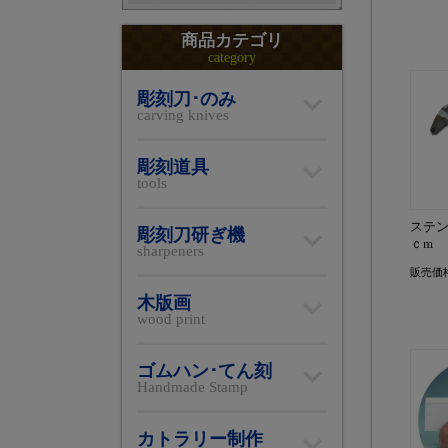
商品カテゴリ
category
彫刻刀･のみ
carving knives
彫刻道具
tools
ステン
彫刻刀研ぎ機
ｃm
sharpeners
販売価
木版画
wood print
ゴムハン･てん刻
Handmade Stamp
カトラリー制作