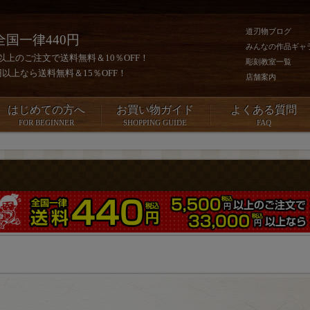
道刃物ブログ
全国一律440円
みんなの作品ギャ
0円以上のご注文で送料無料＆10％OFF！
彫刻教室一覧
00円以上なら送料無料＆15％OFF！
店舗案内
はじめての方へ
お買い物ガイド
よくある質問
FOR BEGINNER
SHOPPING GUIDE
FAQ