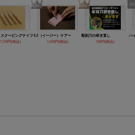
 スクーピングナイフ
EZ（イージー）ケアー
彫刻刀の研ぎ直し
ハ
7,150
1,650
330