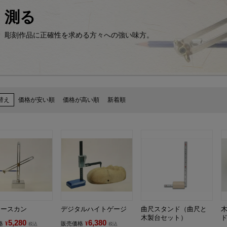
測る
彫刻作品に正確性を求める方々への強い味方。
替え
価格が安い順
価格が高い順
新着順
トースカン
デジタルハイトゲージ
曲尺スタンド（曲尺と
木製台セット）
5,280
6,380
格
¥
販売価格
¥
税込
税込