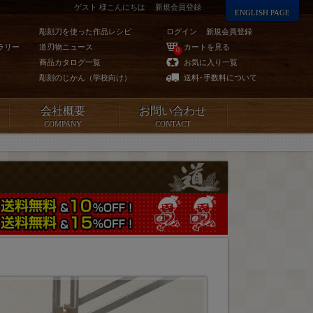
ゲスト 様こんにちは
新規会員登録
ENGLISH PAGE
彫刻刀を使った作品レシピ
ログイン
新規会員登録
ラリー
道刃物ニュース
カートを見る
0
商品カタログ一覧
お気に入り一覧
彫刻のじかん（学校向け）
送料･手数料について
会社概要
お問い合わせ
COMPANY
CONTACT