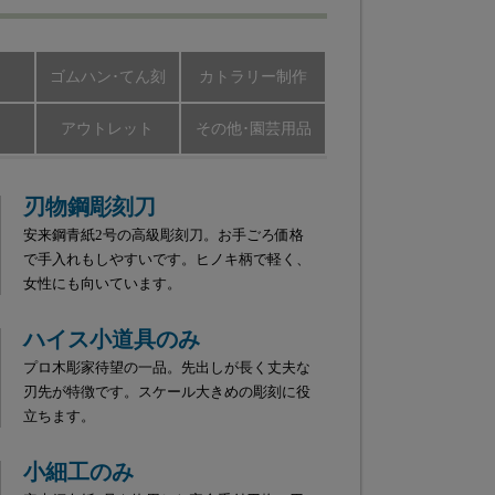
ゴムハン･てん刻
カトラリー制作
アウトレット
その他･園芸用品
刃物鋼彫刻刀
安来鋼青紙2号の高級彫刻刀。お手ごろ価格
で手入れもしやすいです。ヒノキ柄で軽く、
女性にも向いています。
ハイス小道具のみ
プロ木彫家待望の一品。先出しが長く丈夫な
刃先が特徴です。スケール大きめの彫刻に役
立ちます。
小細工のみ