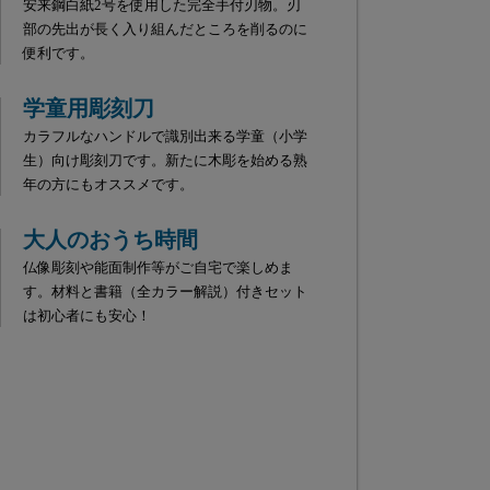
安来鋼白紙2号を使用した完全手付刃物。刃
部の先出が長く入り組んだところを削るのに
便利です。
学童用彫刻刀
カラフルなハンドルで識別出来る学童（小学
生）向け彫刻刀です。新たに木彫を始める熟
年の方にもオススメです。
大人のおうち時間
仏像彫刻や能面制作等がご自宅で楽しめま
す。材料と書籍（全カラー解説）付きセット
は初心者にも安心！