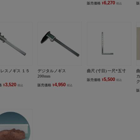
6,270
販売価格
¥
販
税込
レスノギス １５
デジタルノギス
曲尺 (寸目) 一尺*五寸
200mm
5,500
販売価格
¥
税込
3,520
4,950
格
¥
販売価格
¥
税込
税込
販