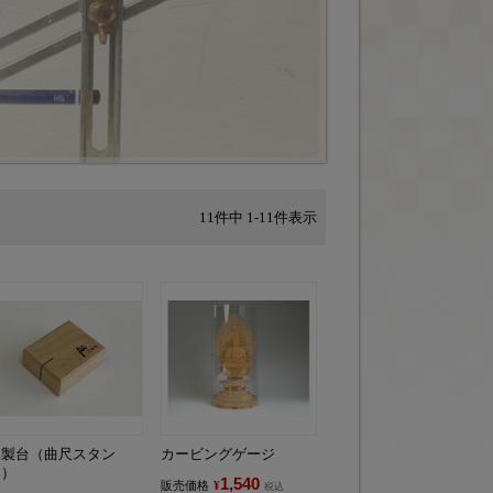
11
件中
1
-
11
件表示
木製台（曲尺スタン
カービングゲージ
ド）
1,540
販売価格
¥
税込