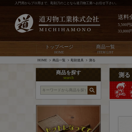
入門用からプロ用まで、彫刻刀のことなら道刃物工業へお任せ下さい。
送料
5,50
33,0
トップページ
商品一覧
HOME
ITEM LIST
HOME
商品一覧
彫刻道具
測る
商品を探す
測る
search