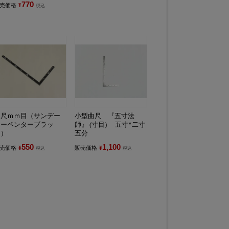
770
売価格
¥
税込
曲尺ｍｍ目（サンデー
小型曲尺 『五寸法
カーペンターブラッ
師』 (寸目) 五寸*二寸
ク）
五分
550
1,100
売価格
¥
販売価格
¥
税込
税込