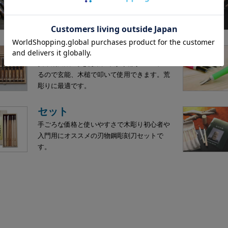
ハンドクラフトギター、ヴァイオリンなど楽
器制作や木工作業に便利なのみです。硬い木
にも強く、刃持ちも抜群です。
木彫のみ
安来鋼白紙2号を使用。下がり輪がついてい
るので玄能、木槌で叩いて使用できます。荒
彫りに最適です。
セット
手ごろな価格と使いやすさで木彫り初心者や
入門用にオススメの刃物鋼彫刻刀セットで
す。