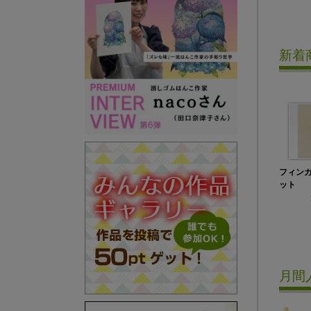
新着
フィン
ット
月間