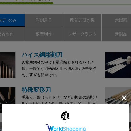
刻刀･のみ
彫刻道具
彫刻刀研ぎ機
木版画
楽器制作
模型制作
レザークラフト
新製品
ハイス鋼彫刻刀
刃物用鋼材の中でも最高級とされるハイス
鋼。一般的な刃物鋼と比べ切れ味が3倍長持
ち。研ぎも簡単です。
特殊変形刀
毛彫り、髻（モトドリ）などの極細の線彫り
用や半円のようなRを持つ丸刀など、刃先が
特殊な形状の彫刻刀です。
ウッディチゼル