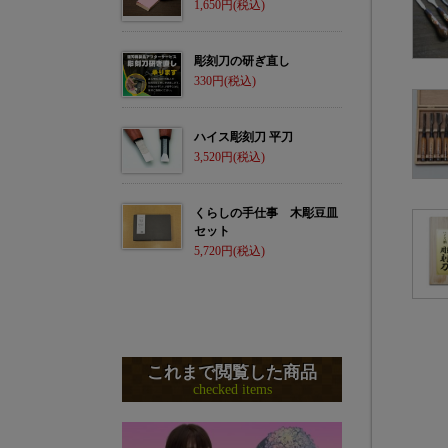
1,650
彫刻刀の研ぎ直し
330
ハイス彫刻刀 平刀
3,520
くらしの手仕事 木彫豆皿
セット
5,720
これまで閲覧した商品
checked items