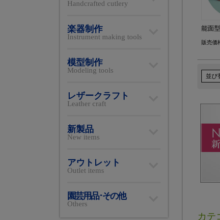
Handcrafted cutlery
楽器制作
能面型
Instrument making tools
販売価
模型制作
Modeling tools
並び
レザークラフト
Leather craft
新製品
New items
アウトレット
Outlet items
園芸用品･その他
Others
カテ