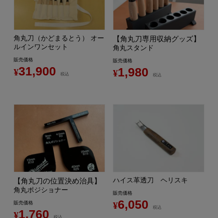
角丸刀（かどまるとう） オー
【角丸刀専用収納グッズ】
ルインワンセット
角丸スタンド
販売価格
販売価格
31,900
1,980
¥
¥
税込
税込
ハイス革透刀 ヘリスキ
【角丸刀の位置決め治具】
角丸ポジショナー
販売価格
6,050
販売価格
¥
税込
1,760
¥
税込