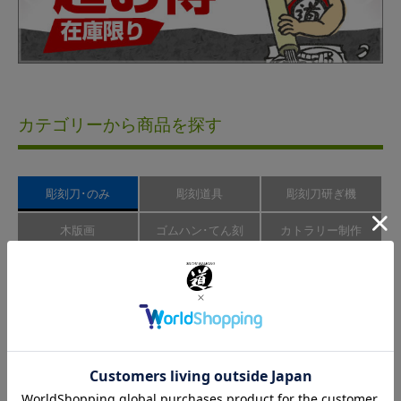
カテゴリーから商品を探す
彫刻刀･のみ
彫刻道具
彫刻刀研ぎ機
木版画
ゴムハン･てん刻
カトラリー制作
楽器制作
模型制作
レザークラフト
新製品
アウトレット
その他･園芸用品
ハイス鋼彫刻刀
刃物用鋼材の中でも最高級とされるハイス鋼。一般
的な刃物鋼と比べ切れ味が3倍長持ち。研ぎも簡単で