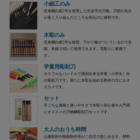
小細工のみ
安来鋼白紙2号を使用した完全手付刃物。刃部の先出
が長く入り組んだところを削るのに便利です。
木彫のみ
安来鋼白紙2号を使用。下がり輪がついているので玄
能、木槌で叩いて使用できます。荒彫りに最適で
す。
学童用彫刻刀
カラフルなハンドルで識別出来る学童（小学生）向
け彫刻刀です。新たに木彫を始める熟年の方にもオ
ススメです。
セット
手ごろな価格と使いやすさで木彫り初心者や入門用
にオススメの刃物鋼彫刻刀セットです。
大人のおうち時間
仏像彫刻や能面制作等がご自宅で楽しめます。材料