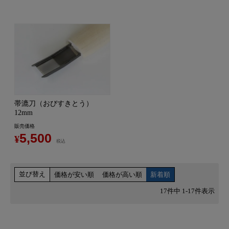
帯漉刀（おびすきとう）
12mm
販売価格
5,500
¥
税込
並び替え
価格が安い順
価格が高い順
新着順
17
件中
1
-
17
件表示