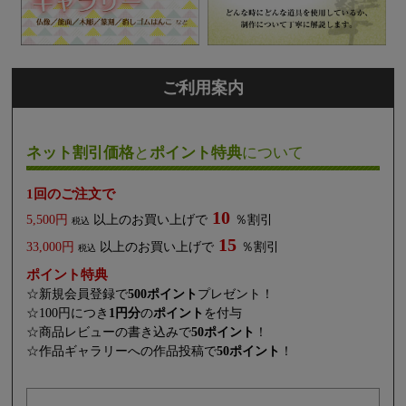
ご利用案内
ネット割引価格
と
ポイント特典
について
1回のご注文で
10
5,500円
以上のお買い上げで
％割引
税込
15
33,000円
以上のお買い上げで
％割引
税込
ポイント特典
☆新規会員登録で
500ポイント
プレゼント！
☆100円につき
1円分
の
ポイント
を付与
☆商品レビューの書き込みで
50ポイント
！
☆作品ギャラリーへの作品投稿で
50ポイント
！