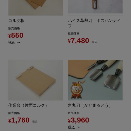
コルク板
ハイス革裁刀 ボスハンナイ
フ
販売価格
550
販売価格
¥
7,480
¥
税込
〜
税込
作業台（片面コルク）
角丸刀（かどまるとう）
販売価格
販売価格
1,760
3,960
¥
¥
税込
税込
〜