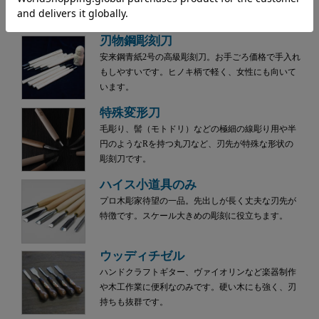
す。
刃物鋼彫刻刀
安来鋼青紙2号の高級彫刻刀。お手ごろ価格で手入れ
もしやすいです。ヒノキ柄で軽く、女性にも向いて
います。
特殊変形刀
毛彫り、髻（モトドリ）などの極細の線彫り用や半
円のようなRを持つ丸刀など、刃先が特殊な形状の
彫刻刀です。
ハイス小道具のみ
プロ木彫家待望の一品。先出しが長く丈夫な刃先が
特徴です。スケール大きめの彫刻に役立ちます。
ウッディチゼル
ハンドクラフトギター、ヴァイオリンなど楽器制作
や木工作業に便利なのみです。硬い木にも強く、刃
持ちも抜群です。