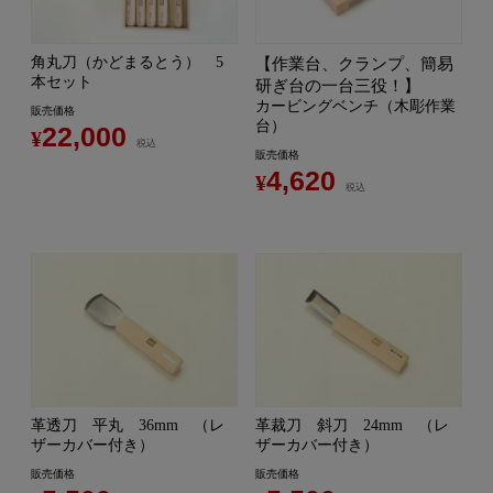
角丸刀（かどまるとう） 5
【作業台、クランプ、簡易
本セット
研ぎ台の一台三役！】
カービングベンチ（木彫作業
販売価格
台）
22,000
¥
税込
販売価格
4,620
¥
税込
革透刀 平丸 36mm （レ
革裁刀 斜刀 24mm （レ
ザーカバー付き）
ザーカバー付き）
販売価格
販売価格