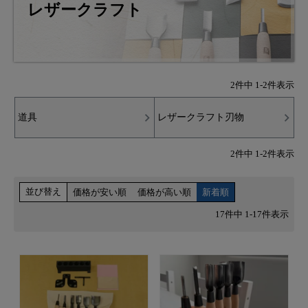
レザークラフト
2
件中
1
-
2
件表示
道具
レザークラフト刃物
2
件中
1
-
2
件表示
並び替え
価格が安い順
価格が高い順
新着順
17
件中
1
-
17
件表示