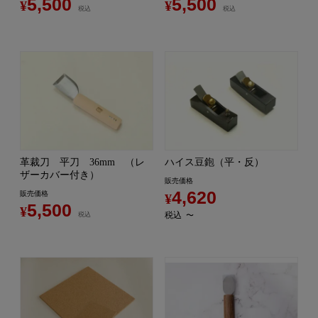
5,500
5,500
¥
¥
税込
税込
革裁刀 平刀 36mm （レ
ハイス豆鉋（平・反）
ザーカバー付き）
販売価格
4,620
販売価格
¥
5,500
¥
税込
税込
〜