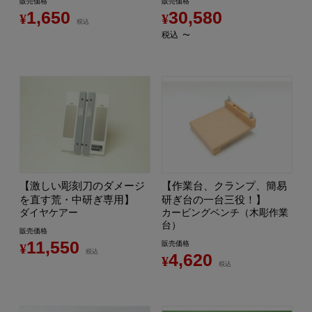
販売価格
販売価格
1,650
30,580
¥
¥
税込
税込
〜
【激しい彫刻刀のダメージ
【作業台、クランプ、簡易
を直す荒・中研ぎ専用】
研ぎ台の一台三役！】
ダイヤケアー
カービングベンチ（木彫作業
台）
販売価格
11,550
販売価格
¥
税込
4,620
¥
税込