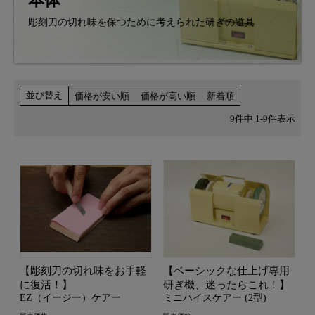
本体
彫刻刀の切れ味を保つために考えられた研ぎの道具
並び替え
価格が安い順
価格が高い順
新着順
9
件中
1
-
9
件表示
【彫刻刀の切れ味をお手軽
【ベーシックな仕上げ専用
に復活！】
研ぎ機、迷ったらこれ！】
EZ（イージー）ケアー
ミニハイスケアー (2型)