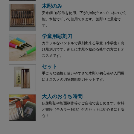
木彫のみ
安来鋼白紙2号を使用。下がり輪がついているので玄
能、木槌で叩いて使用できます。荒彫りに最適で
す。
学童用彫刻刀
カラフルなハンドルで識別出来る学童（小学生）向
け彫刻刀です。新たに木彫を始める熟年の方にもオ
ススメです。
セット
手ごろな価格と使いやすさで木彫り初心者や入門用
にオススメの刃物鋼彫刻刀セットです。
大人のおうち時間
仏像彫刻や能面制作等がご自宅で楽しめます。材料
と書籍（全カラー解説）付きセットは初心者にも安
心！