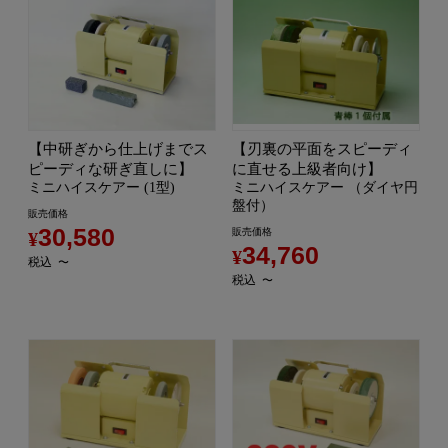
【中研ぎから仕上げまでス
【刃裏の平面をスピーディ
ピーディな研ぎ直しに】
に直せる上級者向け】
ミニハイスケアー (1型)
ミニハイスケアー （ダイヤ円
盤付）
販売価格
30,580
販売価格
¥
34,760
¥
税込
〜
税込
〜