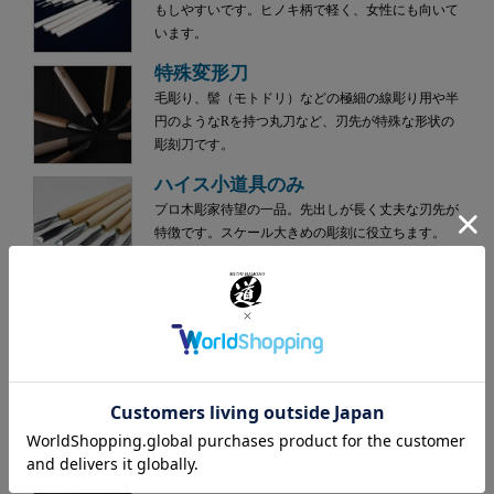
もしやすいです。ヒノキ柄で軽く、女性にも向いて
います。
特殊変形刀
毛彫り、髻（モトドリ）などの極細の線彫り用や半
円のようなRを持つ丸刀など、刃先が特殊な形状の
彫刻刀です。
ハイス小道具のみ
プロ木彫家待望の一品。先出しが長く丈夫な刃先が
特徴です。スケール大きめの彫刻に役立ちます。
ウッディチゼル
ハンドクラフトギター、ヴァイオリンなど楽器制作
や木工作業に便利なのみです。硬い木にも強く、刃
持ちも抜群です。
小細工のみ
安来鋼白紙2号を使用した完全手付刃物。刃部の先出
が長く入り組んだところを削るのに便利です。