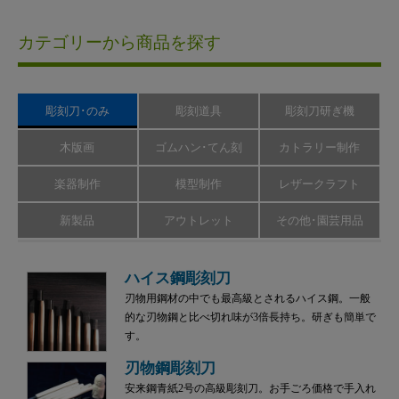
カテゴリーから商品を探す
彫刻刀･のみ
彫刻道具
彫刻刀研ぎ機
木版画
ゴムハン･てん刻
カトラリー制作
楽器制作
模型制作
レザークラフト
新製品
アウトレット
その他･園芸用品
ハイス鋼彫刻刀
刃物用鋼材の中でも最高級とされるハイス鋼。一般
的な刃物鋼と比べ切れ味が3倍長持ち。研ぎも簡単で
す。
刃物鋼彫刻刀
安来鋼青紙2号の高級彫刻刀。お手ごろ価格で手入れ