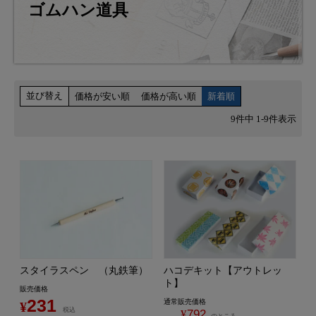
ゴムハン道具
並び替え
価格が安い順
価格が高い順
新着順
9
件中
1
-
9
件表示
スタイラスペン （丸鉄筆）
ハコデキット【アウトレッ
ト】
販売価格
231
通常販売価格
¥
税込
¥
792
のところ