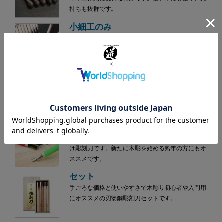
持ちも抜群です。
小細工のみ
安来鋼白紙2号を使用した完全手付刃物。刃部の先出
が長く入り組んだところを削るのに便利です。
木彫のみ
安来鋼白紙2号を使用。下がり輪がついているので玄
能、木槌で叩いて使用できます。荒彫りに最適で
す。
学童用彫刻刀
カラフルなハンドルで識別出来る学童（小学生）向
け彫刻刀です。新たに木彫を始める熟年の方にもオ
ススメです。
セット
手ごろな価格と使いやすさで木彫り初心者や入門用
にオススメの刃物鋼彫刻刀セットです。