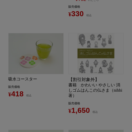
販売価格
330
¥
税込
吸水コースター
【割引対象外】
書籍 かわいい やさしい 消
販売価格
しゴムはんこの仏さま（nihhi
418
¥
著）
税込
販売価格
1,650
¥
税込