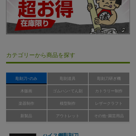
カテゴリーから商品を探す
彫刻刀･のみ
彫刻道具
彫刻刀研ぎ機
木版画
ゴムハン･てん刻
カトラリー制作
楽器制作
模型制作
レザークラフト
新製品
アウトレット
その他･園芸用品
ハイス鋼彫刻刀