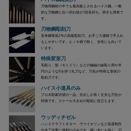
刃物用鋼材の中でも最高級とされるハイス鋼。一般
的な刃物鋼と比べ切れ味が3倍長持ち。研ぎも簡単で
す。
刃物鋼彫刻刀
安来鋼青紙2号の高級彫刻刀。お手ごろ価格で手入れ
もしやすいです。ヒノキ柄で軽く、女性にも向いて
います。
特殊変形刀
毛彫り、髻（モトドリ）などの極細の線彫り用や半
円のようなRを持つ丸刀など、刃先が特殊な形状の
彫刻刀です。
ハイス小道具のみ
プロ木彫家待望の一品。先出しが長く丈夫な刃先が
特徴です。スケール大きめの彫刻に役立ちます。
ウッディチゼル
ハンドクラフトギター、ヴァイオリンなど楽器制作
や木工作業に便利なのみです。硬い木にも強く、刃