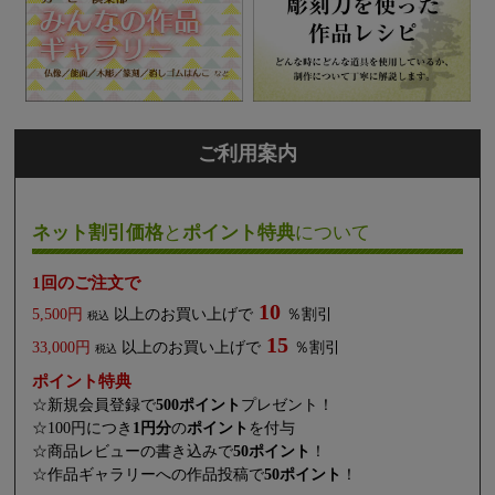
ご利用案内
ネット割引価格
と
ポイント特典
について
1回のご注文で
10
5,500円
以上のお買い上げで
％割引
税込
15
33,000円
以上のお買い上げで
％割引
税込
ポイント特典
☆新規会員登録で
500ポイント
プレゼント！
☆100円につき
1円分
の
ポイント
を付与
☆商品レビューの書き込みで
50ポイント
！
☆作品ギャラリーへの作品投稿で
50ポイント
！