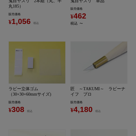
鬼目ヤスリ 2本組（丸、半
鬼目ヤスリ 単品
丸185）
販売価格
462
販売価格
¥
1,056
¥
税込
税込
〜
ラビー立体ゴム
匠 ～TAKUMI～ ラビーナ
（30×30×60mmサイズ)
イフ プロ
販売価格
販売価格
308
4,180
¥
¥
税込
税込