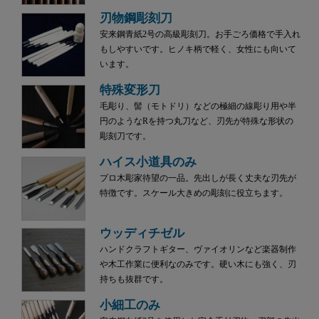
刃物鋼彫刻刀
安来鋼青紙2号の高級彫刻刀。お手ごろ価格で手入れ
もしやすいです。ヒノキ柄で軽く、女性にも向いて
います。
特殊変形刀
毛彫り、髻（モトドリ）などの極細の線彫り用や半
円のようなRを持つ丸刀など、刃先が特殊な形状の
彫刻刀です。
ハイス小道具のみ
プロ木彫家待望の一品。先出しが長く丈夫な刃先が
特徴です。スケール大きめの彫刻に役立ちます。
ウッディチゼル
ハンドクラフトギター、ヴァイオリンなど楽器制作
や木工作業に便利なのみです。硬い木にも強く、刃
持ちも抜群です。
小細工のみ