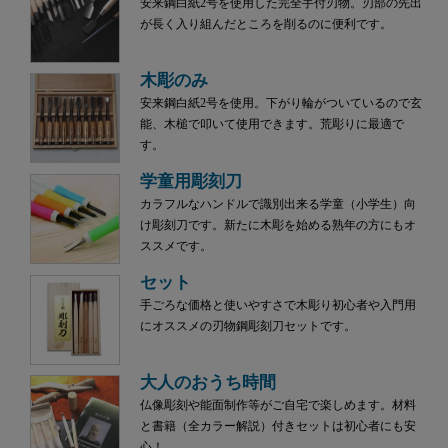
安来鋼白紙2号を使用した完全手付刃物。刃部の先出
が長く入り組んだところを削るのに便利です。
木彫のみ
安来鋼白紙2号を使用。下がり輪がついているので玄
能、木槌で叩いて使用できます。荒彫りに最適で
す。
学童用彫刻刀
カラフルなハンドルで識別出来る学童（小学生）向
け彫刻刀です。新たに木彫を始める熟年の方にもオ
ススメです。
セット
手ごろな価格と使いやすさで木彫り初心者や入門用
にオススメの刃物鋼彫刻刀セットです。
大人のおうち時間
仏像彫刻や能面制作等がご自宅で楽しめます。材料
と書籍（全カラー解説）付きセットは初心者にも安
心！