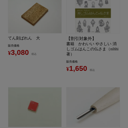
てん刻ばれん 大
【割引対象外】
書籍 かわいい やさしい 消
販売価格
しゴムはんこの仏さま（nihhi
3,080
¥
著）
税込
販売価格
1,650
¥
税込