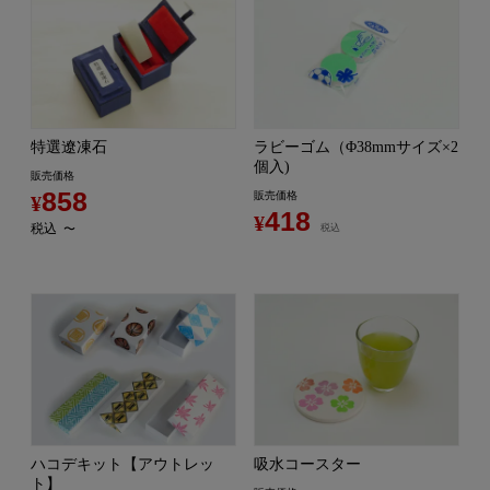
特選遼凍石
ラビーゴム（Φ38mmサイズ×2
個入)
販売価格
858
販売価格
¥
418
¥
税込
〜
税込
ハコデキット【アウトレッ
吸水コースター
ト】