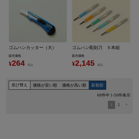
ゴムハンカッター（大）
ゴムハン彫刻刀 ５本組
販売価格
販売価格
264
2,145
¥
¥
税込
税込
並び替え
価格が安い順
価格が高い順
新着順
69
件中
1
-
50
件表示
1
2