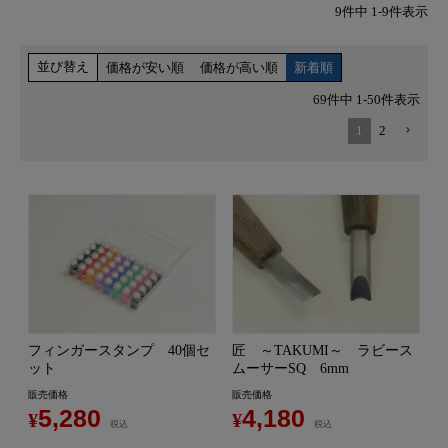
9
件中
1
-
9
件表示
並び替え
価格が安い順
価格が高い順
新着順
69
件中
1
-
50
件表示
1
2
フィンガースタンプ 40個セ
匠 ～TAKUMI～ ラビース
ット
ムーサーSQ 6mm
販売価格
販売価格
5,280
4,180
¥
¥
税込
税込