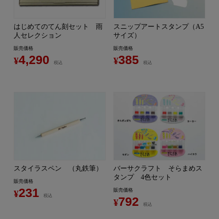
はじめてのてん刻セット 雨
スニップアートスタンプ（A5
人セレクション
サイズ）
販売価格
販売価格
4,290
385
¥
¥
税込
税込
スタイラスペン （丸鉄筆）
バーサクラフト そらまめス
タンプ 4色セット
販売価格
231
販売価格
¥
税込
792
¥
税込