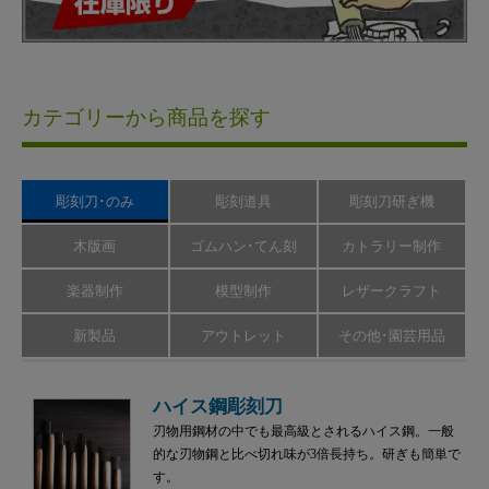
カテゴリーから商品を探す
彫刻刀･のみ
彫刻道具
彫刻刀研ぎ機
木版画
ゴムハン･てん刻
カトラリー制作
楽器制作
模型制作
レザークラフト
新製品
アウトレット
その他･園芸用品
ハイス鋼彫刻刀
刃物用鋼材の中でも最高級とされるハイス鋼。一般
的な刃物鋼と比べ切れ味が3倍長持ち。研ぎも簡単で
す。