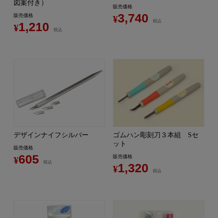
図案付き）
販売価格
3,740
販売価格
¥
税込
1,210
¥
税込
デザインナイフシルバー
ゴムハン彫刻刀３本組 Sセ
ット
販売価格
605
販売価格
¥
税込
1,320
¥
税込