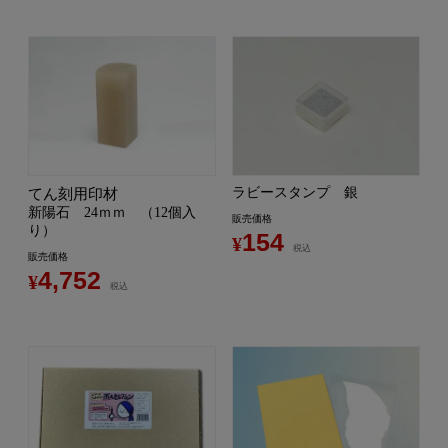
ラビースタンプ 銀
てん刻用印材
新陽石 24ｍｍ （12個入
販売価格
り）
154
¥
税込
販売価格
4,752
¥
税込