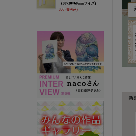
（30×30×60mmサイズ)
308