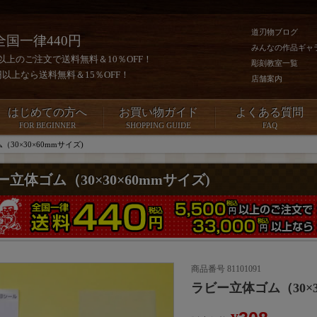
道刃物ブログ
全国一律440円
みんなの作品ギャ
0円以上のご注文で送料無料＆10％OFF！
彫刻教室一覧
00円以上なら送料無料＆15％OFF！
店舗案内
はじめての方へ
お買い物ガイド
よくある質問
FOR BEGINNER
SHOPPING GUIDE
FAQ
30×30×60mmサイズ)
ー立体ゴム（30×30×60mmサイズ)
商品番号
81101091
ラビー立体ゴム（30×3