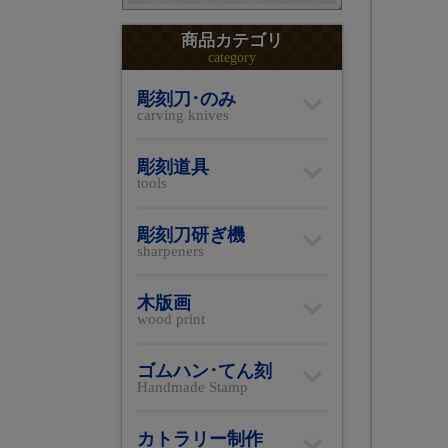
商品カテゴリ
category
彫刻刀･のみ
carving knives
彫刻道具
tools
彫刻刀研ぎ機
sharpeners
木版画
wood print
ゴムハン･てん刻
Handmade Stamp
カトラリー制作