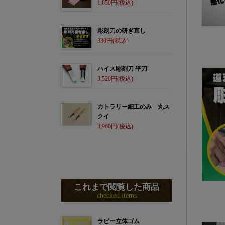
1,650
彫刻刀の研ぎ直し
330
ハイス彫刻刀 平刀
3,520
カトラリー細工のみ 丸ス
クイ
3,960
これまで閲覧した商品
checked items
ラビー立体ゴム