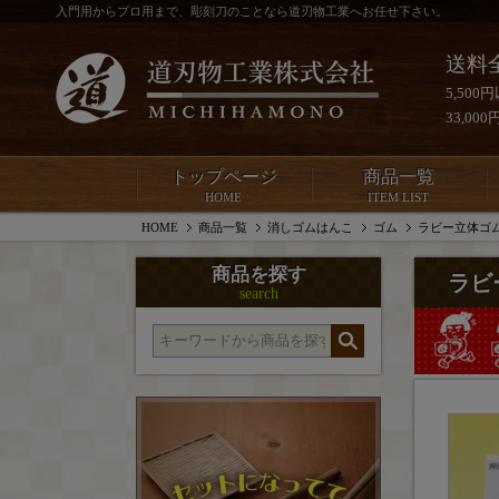
入門用からプロ用まで、彫刻刀のことなら道刃物工業へお任せ下さい。
送料
5,50
33,0
トップページ
商品一覧
HOME
ITEM LIST
HOME
商品一覧
消しゴムはんこ
ゴム
ラビー立体ゴム（
商品を探す
ラビ
search