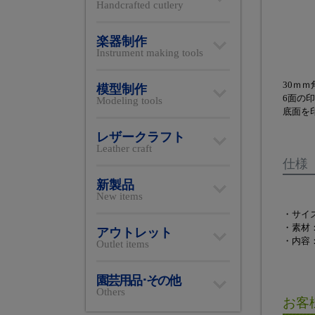
Handcrafted cutlery
楽器制作
Instrument making tools
30ｍ
模型制作
6面の
Modeling tools
底面を
レザークラフト
Leather craft
仕様
新製品
New items
・サイズ
・素材：
アウトレット
・内容
Outlet items
園芸用品･その他
Others
お客