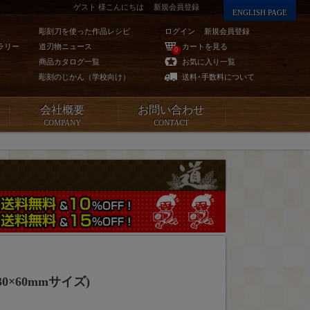
ゲスト 様こんにちは
新規会員登録
ENGLISH PAGE
彫刻刀を使った作品レシピ
ログイン
新規会員登録
ラリー
道刃物ニュース
カートを見る
0
商品カタログ一覧
お気に入り一覧
彫刻のじかん（学校向け）
送料･手数料について
会社概要
お問い合わせ
COMPANY
CONTACT
0×60mmサイズ)