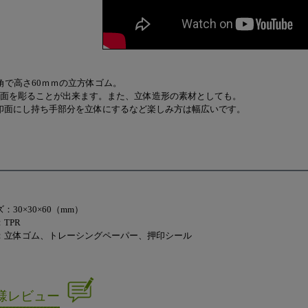
ｍ角で高さ60ｍｍの立方体ゴム。
印面を彫ることが出来ます。また、立体造形の素材としても。
印面にし持ち手部分を立体にするなど楽しみ方は幅広いです。
：30×30×60（mm）
TPR
：立体ゴム、トレーシングペーパー、押印シール
様レビュー