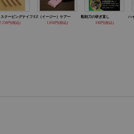
 スクーピングナイフ
EZ（イージー）ケアー
彫刻刀の研ぎ直し
ハ
7,150
1,650
330