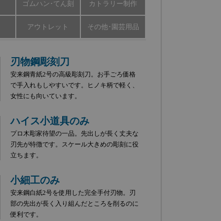
ゴムハン･てん刻
カトラリー制作
アウトレット
その他･園芸用品
刃物鋼彫刻刀
安来鋼青紙2号の高級彫刻刀。お手ごろ価格
で手入れもしやすいです。ヒノキ柄で軽く、
女性にも向いています。
ハイス小道具のみ
プロ木彫家待望の一品。先出しが長く丈夫な
刃先が特徴です。スケール大きめの彫刻に役
立ちます。
小細工のみ
安来鋼白紙2号を使用した完全手付刃物。刃
部の先出が長く入り組んだところを削るのに
便利です。