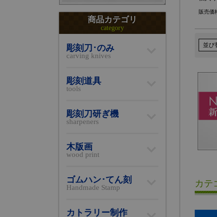
販売価
商品カテゴリ
category
並び
彫刻刀･のみ
carving knives
彫刻道具
tools
彫刻刀研ぎ機
sharpeners
木版画
wood print
ゴムハン･てん刻
カテ
Handmade Stamp
カトラリー制作