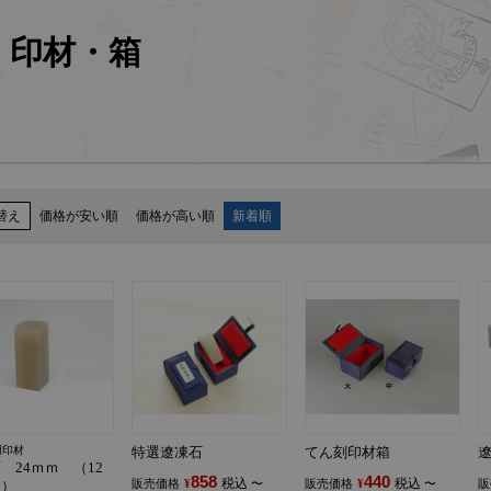
印材・箱
替え
価格が安い順
価格が高い順
新着順
用印材
特選遼凍石
てん刻印材箱
 24ｍｍ （12
858
440
税込
税込
販売価格
¥
〜
販売価格
¥
〜
販
り）