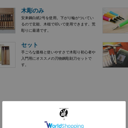
木彫のみ
安来鋼白紙2号を使用。下がり輪がついてい
るので玄能、木槌で叩いて使用できます。荒
彫りに最適です。
セット
手ごろな価格と使いやすさで木彫り初心者や
入門用にオススメの刃物鋼彫刻刀セットで
す。