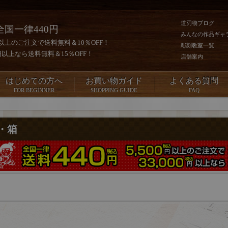
道刃物ブログ
全国一律440円
みんなの作品ギャ
0円以上のご注文で送料無料＆10％OFF！
彫刻教室一覧
00円以上なら送料無料＆15％OFF！
店舗案内
はじめての方へ
お買い物ガイド
よくある質問
FOR BEGINNER
SHOPPING GUIDE
FAQ
・箱