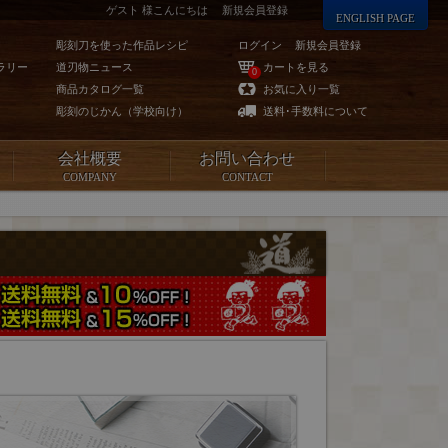
ゲスト 様こんにちは
新規会員登録
ENGLISH PAGE
彫刻刀を使った作品レシピ
ログイン
新規会員登録
ラリー
道刃物ニュース
カートを見る
0
商品カタログ一覧
お気に入り一覧
彫刻のじかん（学校向け）
送料･手数料について
会社概要
お問い合わせ
COMPANY
CONTACT