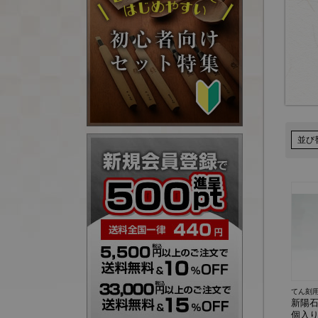
並び
てん刻
新陽石
個入