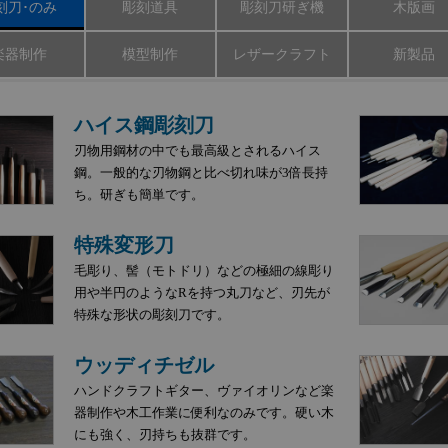
刻刀･のみ
彫刻道具
彫刻刀研ぎ機
木版画
楽器制作
模型制作
レザークラフト
新製品
ハイス鋼彫刻刀
刃物用鋼材の中でも最高級とされるハイス
鋼。一般的な刃物鋼と比べ切れ味が3倍長持
ち。研ぎも簡単です。
特殊変形刀
毛彫り、髻（モトドリ）などの極細の線彫り
用や半円のようなRを持つ丸刀など、刃先が
特殊な形状の彫刻刀です。
ウッディチゼル
ハンドクラフトギター、ヴァイオリンなど楽
器制作や木工作業に便利なのみです。硬い木
にも強く、刃持ちも抜群です。