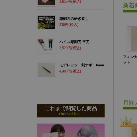
1,650
新着
彫刻刀の研ぎ直し
330
ハイス彫刻刀 平刀
3,520
フィン
ット
モデレッジ 剣ナギ 6mm
4,400
月間
これまで閲覧した商品
checked items