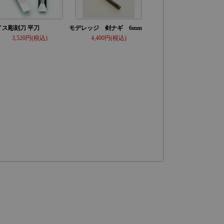
イス彫刻刀 平刀
モデレッジ 剣ナギ 6mm
3,520
4,400