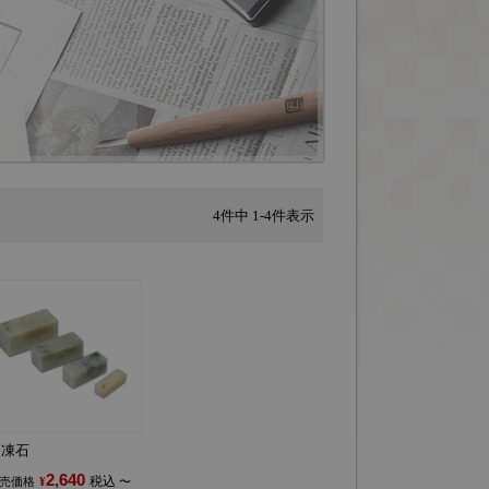
4
件中
1
-
4
件表示
遼凍石
2,640
税込
売価格
¥
〜