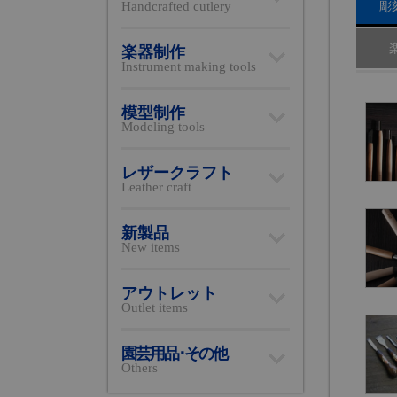
Handcrafted cutlery
彫
楽器制作
Instrument making tools
模型制作
Modeling tools
レザークラフト
Leather craft
新製品
New items
アウトレット
Outlet items
園芸用品･その他
Others