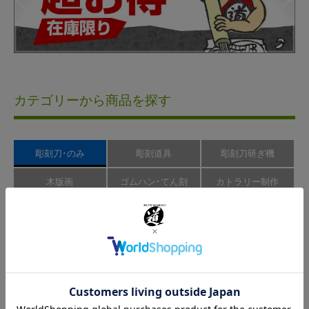
カテゴリーから商品を探す
彫刻刀･のみ
彫刻道具
彫刻刀研ぎ機
木版画
ゴムハン･てん刻
カトラリー制作
楽器制作
模型制作
レザークラフト
新製品
アウトレット
その他･園芸用品
ハイス鋼彫刻刀
刃物用鋼材の中でも最高級とされるハイス鋼。一般