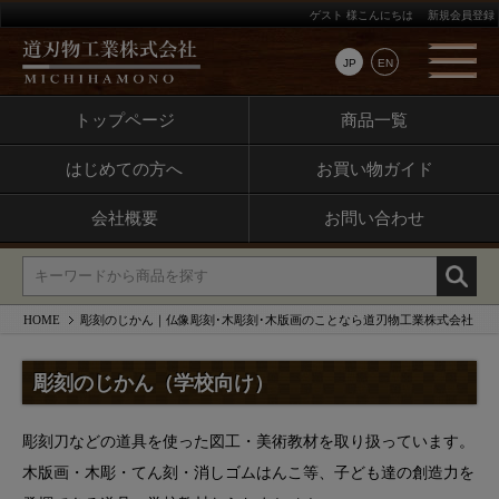
ゲスト 様こんにちは
新規会員登録
JP
EN
トップページ
商品一覧
はじめての方へ
お買い物ガイド
会社概要
お問い合わせ
HOME
彫刻のじかん｜仏像彫刻･木彫刻･木版画のことなら道刃物工業株式会社
彫刻のじかん（学校向け）
彫刻刀などの道具を使った図工・美術教材を取り扱っています。
木版画・木彫・てん刻・消しゴムはんこ等、子ども達の創造力を