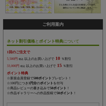
ご利用案内
ネット割引価格
と
ポイント特典
について
1回のご注文で
10
5,500円
以上のお買い上げで
％割引
税込
15
33,000円
以上のお買い上げで
％割引
税込
ポイント特典
☆新規会員登録で
500ポイント
プレゼント！
☆100円につき
1円分
の
ポイント
を付与
☆商品レビューの書き込みで
50ポイント
！
☆作品ギャラリーへの作品投稿で
50ポイント
！