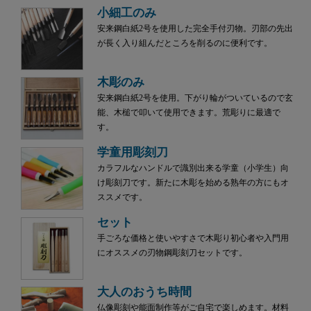
小細工のみ
安来鋼白紙2号を使用した完全手付刃物。刃部の先出
が長く入り組んだところを削るのに便利です。
木彫のみ
安来鋼白紙2号を使用。下がり輪がついているので玄
能、木槌で叩いて使用できます。荒彫りに最適で
す。
学童用彫刻刀
カラフルなハンドルで識別出来る学童（小学生）向
け彫刻刀です。新たに木彫を始める熟年の方にもオ
ススメです。
セット
手ごろな価格と使いやすさで木彫り初心者や入門用
にオススメの刃物鋼彫刻刀セットです。
大人のおうち時間
仏像彫刻や能面制作等がご自宅で楽しめます。材料