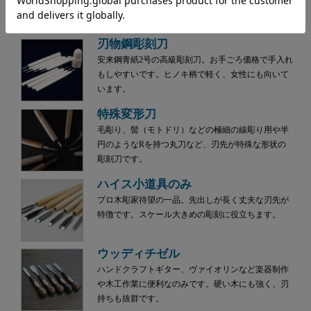
的な刃物鋼と比べ切れ味が3倍長持ち。研ぎも簡単で
す。
刃物鋼彫刻刀
安来鋼青紙2号の高級彫刻刀。お手ごろ価格で手入れ
もしやすいです。ヒノキ柄で軽く、女性にも向いて
います。
特殊変形刀
毛彫り、髻（モトドリ）などの極細の線彫り用や半
円のようなRを持つ丸刀など、刃先が特殊な形状の
彫刻刀です。
ハイス小道具のみ
プロ木彫家待望の一品。先出しが長く丈夫な刃先が
特徴です。スケール大きめの彫刻に役立ちます。
ウッディチゼル
ハンドクラフトギター、ヴァイオリンなど楽器制作
や木工作業に便利なのみです。硬い木にも強く、刃
持ちも抜群です。