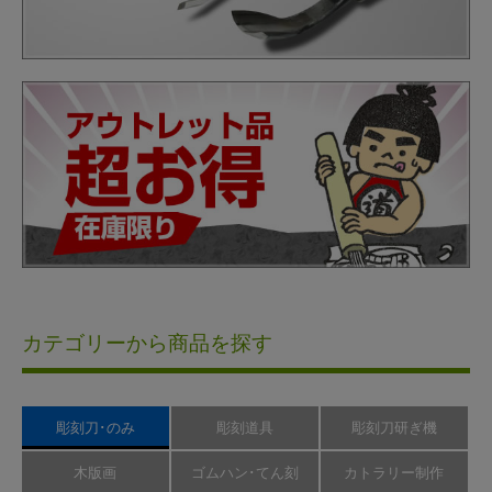
カテゴリーから商品を探す
彫刻刀･のみ
彫刻道具
彫刻刀研ぎ機
木版画
ゴムハン･てん刻
カトラリー制作