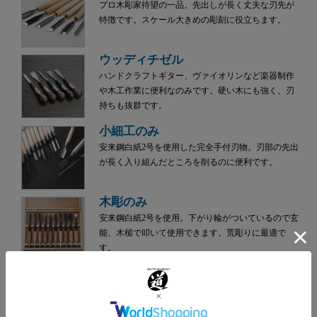
プロ木彫家待望の一品。先出しが長く丈夫な刃先が
特徴です。スケール大きめの彫刻に役立ちます。
ウッディチゼル
ハンドクラフトギター、ヴァイオリンなど楽器制作
や木工作業に便利なのみです。硬い木にも強く、刃
持ちも抜群です。
小細工のみ
安来鋼白紙2号を使用した完全手付刃物。刃部の先出
が長く入り組んだところを削るのに便利です。
木彫のみ
安来鋼白紙2号を使用。下がり輪がついているので玄
能、木槌で叩いて使用できます。荒彫りに最適で
す。
学童用彫刻刀
カラフルなハンドルで識別出来る学童（小学生）向
け彫刻刀です。新たに木彫を始める熟年の方にもオ