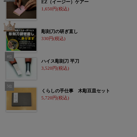
EZ（イージー）ケアー
1,650
彫刻刀の研ぎ直し
330
ハイス彫刻刀 平刀
3,520
くらしの手仕事 木彫豆皿セット
5,720