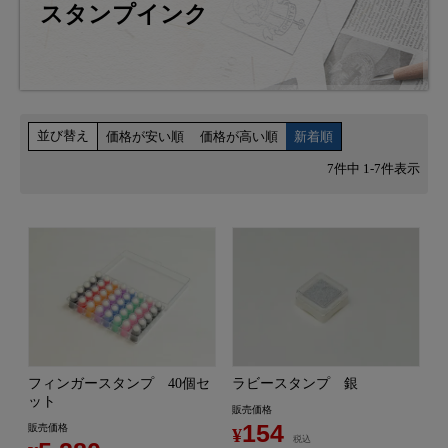
スタンプインク
並び替え
価格が安い順
価格が高い順
新着順
7
件中
1
-
7
件表示
フィンガースタンプ 40個セ
ラビースタンプ 銀
ット
販売価格
154
販売価格
¥
税込