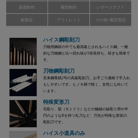
楽器制作
模型制作
レザークラフト
新製品
アウトレット
その他･園芸用品
ハイス鋼彫刻刀
刃物用鋼材の中でも最高級とされるハイス鋼。一般
的な刃物鋼と比べ切れ味が3倍長持ち。研ぎも簡単で
す。
刃物鋼彫刻刀
安来鋼青紙2号の高級彫刻刀。お手ごろ価格で手入れ
もしやすいです。ヒノキ柄で軽く、女性にも向いて
います。
特殊変形刀
毛彫り、髻（モトドリ）などの極細の線彫り用や半
円のようなRを持つ丸刀など、刃先が特殊な形状の
彫刻刀です。
ハイス小道具のみ