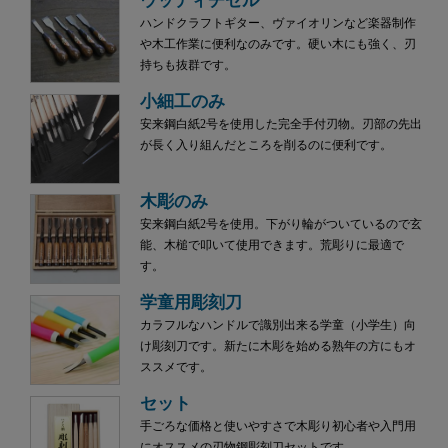
ウッディチゼル
ハンドクラフトギター、ヴァイオリンなど楽器制作
や木工作業に便利なのみです。硬い木にも強く、刃
持ちも抜群です。
小細工のみ
安来鋼白紙2号を使用した完全手付刃物。刃部の先出
が長く入り組んだところを削るのに便利です。
木彫のみ
安来鋼白紙2号を使用。下がり輪がついているので玄
能、木槌で叩いて使用できます。荒彫りに最適で
す。
学童用彫刻刀
カラフルなハンドルで識別出来る学童（小学生）向
け彫刻刀です。新たに木彫を始める熟年の方にもオ
ススメです。
セット
手ごろな価格と使いやすさで木彫り初心者や入門用
にオススメの刃物鋼彫刻刀セットです。