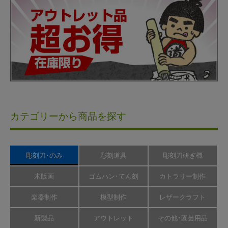
カテゴリーから商品を探す
彫刻刀･のみ
彫刻道具
彫刻刀研ぎ機
木版画
ゴムハン･てん刻
カトラリー制作
楽器制作
模型制作
レザークラフト
新製品
アウトレット
その他･園芸用品