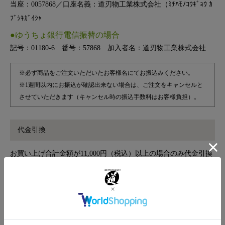
当座：0057868／口座名義：道刃物工業株式会社（ﾐﾁﾊﾓﾉｺｳｷﾞｮｳ ｶ
ﾌﾞｼｷｶﾞｲｼｬ
●ゆうちょ銀行電信振替の場合
記号：01180-6 番号：57868 加入者名：道刃物工業株式会社
※必ず商品をご注文いただいたお客様名にてお振込みください。
※1週間以内にお振込が確認出来ない場合は、ご注文をキャンセルと
させていただきます（キャンセル時の振込手数料はお客様負担）。
代金引換
お買い上げ合計金額が11,000円（税込）以上の場合のみ代金引換
（クロネコヤマトのコレクトサービス）をお選びいただけます。
商品お受け取り時に宅配業者に代金をお支払いください。※代引
き手数料：手数料440円（税込）