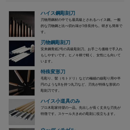
ハイス鋼彫刻刀
刃物用鋼材の中でも最高級とされるハイス鋼。一般
的な刃物鋼と比べ切れ味が3倍長持ち。研ぎも簡単で
す。
刃物鋼彫刻刀
安来鋼青紙2号の高級彫刻刀。お手ごろ価格で手入れ
もしやすいです。ヒノキ柄で軽く、女性にも向いて
います。
特殊変形刀
毛彫り、髻（モトドリ）などの極細の線彫り用や半
円のようなRを持つ丸刀など、刃先が特殊な形状の
彫刻刀です。
ハイス小道具のみ
プロ木彫家待望の一品。先出しが長く丈夫な刃先が
特徴です。スケール大きめの彫刻に役立ちます。