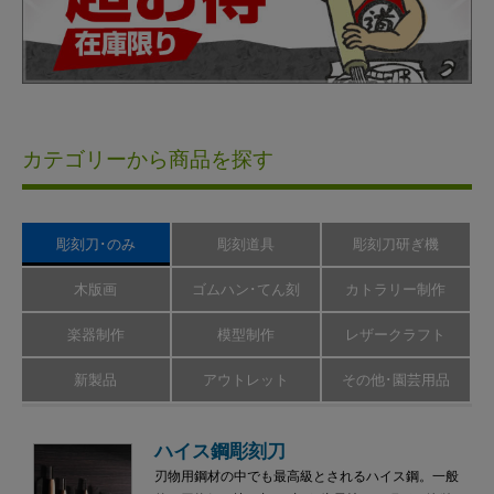
カテゴリーから商品を探す
彫刻刀･のみ
彫刻道具
彫刻刀研ぎ機
木版画
ゴムハン･てん刻
カトラリー制作
楽器制作
模型制作
レザークラフト
新製品
アウトレット
その他･園芸用品
ハイス鋼彫刻刀
刃物用鋼材の中でも最高級とされるハイス鋼。一般