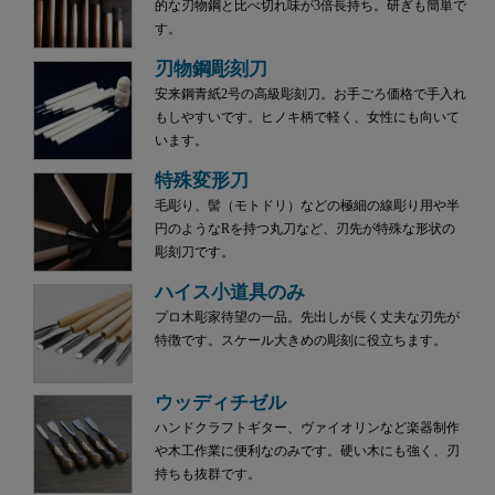
的な刃物鋼と比べ切れ味が3倍長持ち。研ぎも簡単で
す。
刃物鋼彫刻刀
安来鋼青紙2号の高級彫刻刀。お手ごろ価格で手入れ
もしやすいです。ヒノキ柄で軽く、女性にも向いて
います。
特殊変形刀
毛彫り、髻（モトドリ）などの極細の線彫り用や半
円のようなRを持つ丸刀など、刃先が特殊な形状の
彫刻刀です。
ハイス小道具のみ
プロ木彫家待望の一品。先出しが長く丈夫な刃先が
特徴です。スケール大きめの彫刻に役立ちます。
ウッディチゼル
ハンドクラフトギター、ヴァイオリンなど楽器制作
や木工作業に便利なのみです。硬い木にも強く、刃
持ちも抜群です。