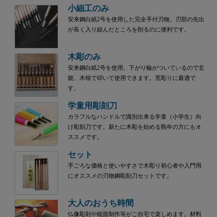
小細工のみ
安来鋼白紙2号を使用した完全手付刃物。刃部の先出
が長く入り組んだところを削るのに便利です。
木彫のみ
安来鋼白紙2号を使用。下がり輪がついているので玄
能、木槌で叩いて使用できます。荒彫りに最適で
す。
学童用彫刻刀
カラフルなハンドルで識別出来る学童（小学生）向
け彫刻刀です。新たに木彫を始める熟年の方にもオ
ススメです。
セット
手ごろな価格と使いやすさで木彫り初心者や入門用
にオススメの刃物鋼彫刻刀セットです。
大人のおうち時間
仏像彫刻や能面制作等がご自宅で楽しめます。材料