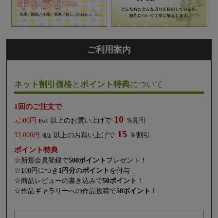
ご利用案内
ネット割引価格
と
ポイント特典
について
1回のご注文で
10
5,500円
以上のお買い上げで
％割引
税込
15
33,000円
以上のお買い上げで
％割引
税込
ポイント特典
☆新規会員登録で
500ポイント
プレゼント！
☆100円につき
1円分
の
ポイント
を付与
☆商品レビューの書き込みで
50ポイント
！
☆作品ギャラリーへの作品投稿で
50ポイント
！