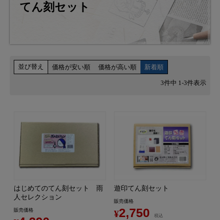
てん刻セット
並び替え
価格が安い順
価格が高い順
新着順
3
件中
1
-
3
件表示
はじめてのてん刻セット 雨
遊印てん刻セット
人セレクション
販売価格
2,750
販売価格
¥
税込