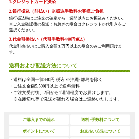
1.クレジットカード決済
2.銀行振込（前払い）※振込手数料お客様ご負担
銀行振込時はご注文の確定から一週間以内にお振込みください。
※ご入金確認後の発送：お急ぎの場合はクレジットか代引きをご
選択ください。
3.代金引換払い（代引手数料440円
）
税込
代金引換払いはご購入金額１万円以上の場合のみご利用頂けま
す。
送料および配送方法
について
・送料は全国一律440円 税込 ※沖縄･離島を除く
・ご注文金額5,500円以上で送料無料
・ご注文受付後、2日から1週間程度でお届けします。
※在庫切れ等で発送が遅れる場合はご連絡いたします。
ご購入までの流れ
送料･手数料について
ポイントについて
お支払い方法について