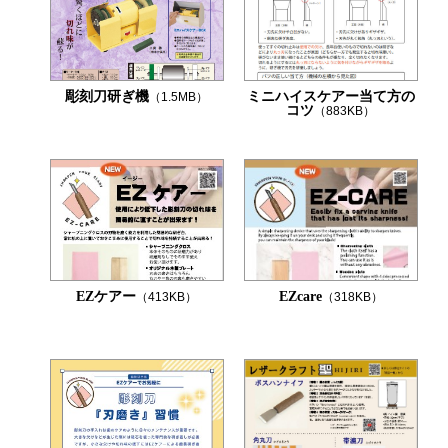
彫刻刀研ぎ機
ミニハイスケアー当て方の
（1.5MB）
コツ
（883KB）
EZケアー
EZcare
（413KB）
（318KB）