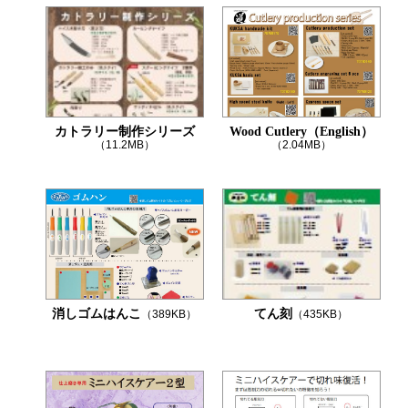
カトラリー制作シリーズ
Wood Cutlery（English）
（11.2MB）
（2.04MB）
消しゴムはんこ
てん刻
（389KB）
（435KB）