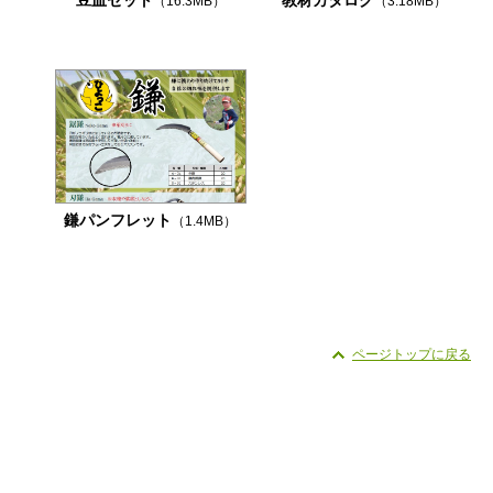
豆皿セット
教材カタログ
（16.3MB）
（3.18MB）
鎌パンフレット
（1.4MB）
ページトップに戻る