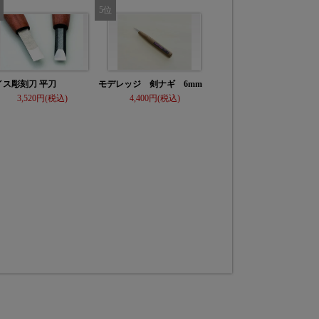
イス彫刻刀 平刀
モデレッジ 剣ナギ 6mm
3,520
4,400