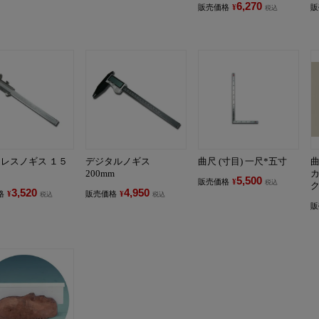
6,270
販売価格
¥
販
税込
レスノギス １５
デジタルノギス
曲尺 (寸目) 一尺*五寸
200mm
5,500
販売価格
¥
税込
3,520
4,950
格
¥
販売価格
¥
税込
税込
販