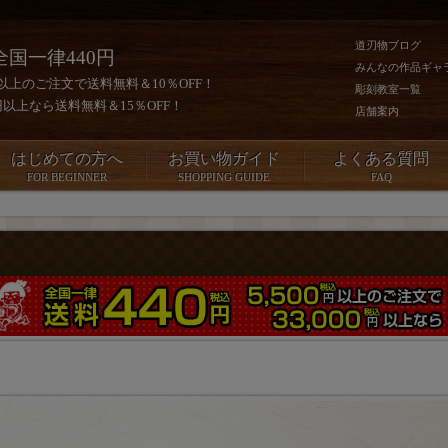
道刃物ブログ
全国一律440円
みんなの作品ギャ
0円以上のご注文で送料無料＆10％OFF！
彫刻教室一覧
00円以上なら送料無料＆15％OFF！
店舗案内
はじめての方へ
お買い物ガイド
よくある質問
FOR BEGINNER
SHOPPING GUIDE
FAQ