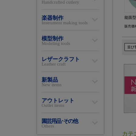
Handcrafted cutlery
楽器制作
能面型
Instrument making tools
販売価
模型制作
Modeling tools
並び
レザークラフト
Leather craft
新製品
New items
アウトレット
Outlet items
園芸用品･その他
Others
カテ