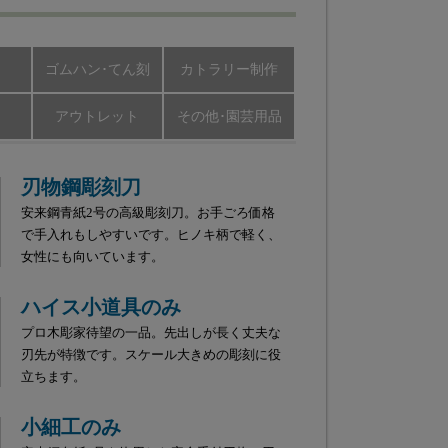
ゴムハン･てん刻
カトラリー制作
アウトレット
その他･園芸用品
刃物鋼彫刻刀
安来鋼青紙2号の高級彫刻刀。お手ごろ価格
で手入れもしやすいです。ヒノキ柄で軽く、
女性にも向いています。
ハイス小道具のみ
プロ木彫家待望の一品。先出しが長く丈夫な
刃先が特徴です。スケール大きめの彫刻に役
立ちます。
小細工のみ