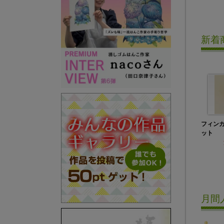
新着
フィン
ット
月間