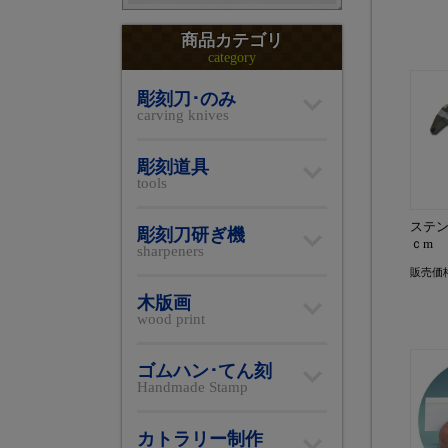
商品カテゴリ
category
彫刻刀･のみ
carving knives
彫刻道具
tools
ステン
彫刻刀研ぎ機
ｃm
sharpeners
販売価
木版画
wood print
ゴムハン･てん刻
Handmade Stamp
カトラリー制作