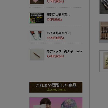
1,650
彫刻刀の研ぎ直し
330
ハイス彫刻刀 平刀
3,520
モデレッジ 剣ナギ 6mm
4,400
これまで閲覧した商品
checked items