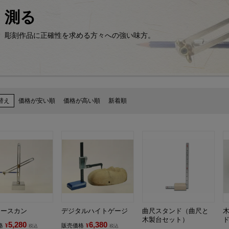
測る
彫刻作品に正確性を求める方々への強い味方。
替え
価格が安い順
価格が高い順
新着順
トースカン
デジタルハイトゲージ
曲尺スタンド（曲尺と
木製台セット）
5,280
6,380
格
¥
販売価格
¥
税込
税込