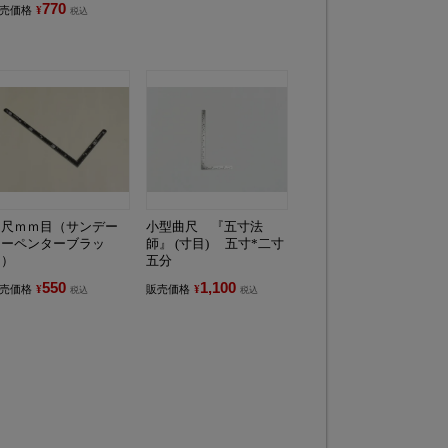
770
売価格
¥
税込
曲尺ｍｍ目（サンデー
小型曲尺 『五寸法
カーペンターブラッ
師』 (寸目) 五寸*二寸
ク）
五分
550
1,100
売価格
¥
販売価格
¥
税込
税込