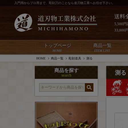
入門用からプロ用まで、彫刻刀のことなら道刃物工業へお任せ下さい。
送料
5,50
33,0
トップページ
商品一覧
HOME
ITEM LIST
HOME
商品一覧
彫刻道具
測る
商品を探す
測る
search