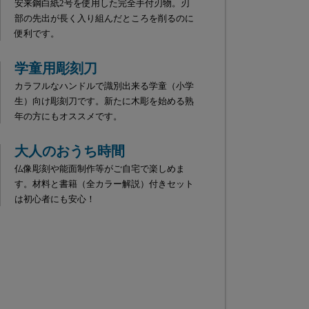
安来鋼白紙2号を使用した完全手付刃物。刃
部の先出が長く入り組んだところを削るのに
便利です。
学童用彫刻刀
カラフルなハンドルで識別出来る学童（小学
生）向け彫刻刀です。新たに木彫を始める熟
年の方にもオススメです。
大人のおうち時間
仏像彫刻や能面制作等がご自宅で楽しめま
す。材料と書籍（全カラー解説）付きセット
は初心者にも安心！