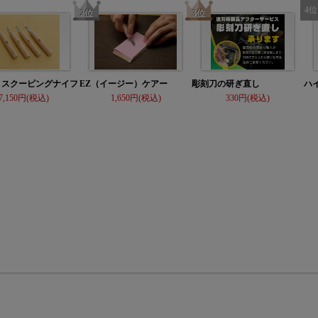
 スクーピングナイフ
EZ（イージー）ケアー
彫刻刀の研ぎ直し
ハ
7,150
1,650
330