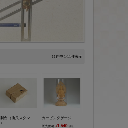
11
件中
1
-
11
件表示
木製台（曲尺スタン
カービングゲージ
ド）
1,540
販売価格
¥
税込