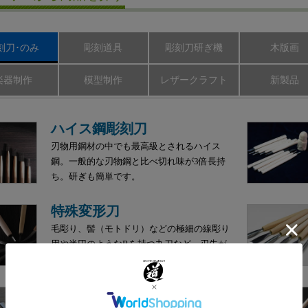
刻刀･のみ
彫刻道具
彫刻刀研ぎ機
木版画
楽器制作
模型制作
レザークラフト
新製品
ハイス鋼彫刻刀
刃物用鋼材の中でも最高級とされるハイス
鋼。一般的な刃物鋼と比べ切れ味が3倍長持
ち。研ぎも簡単です。
特殊変形刀
毛彫り、髻（モトドリ）などの極細の線彫り
用や半円のようなRを持つ丸刀など、刃先が
特殊な形状の彫刻刀です。
ウッディチゼル