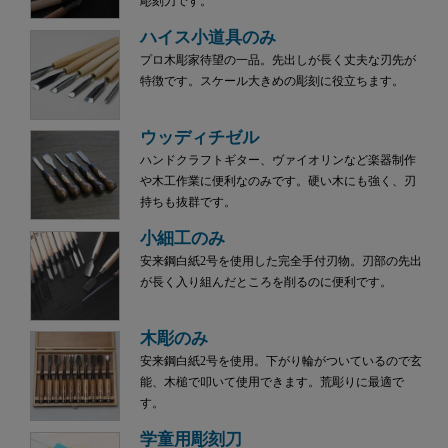
彫刻刀です。
ハイス小道具のみ
プロ木彫家待望の一品。先出しが長く丈夫な刃先が
特徴です。スケール大きめの彫刻に役立ちます。
ウッディチゼル
ハンドクラフトギター、ヴァイオリンなど楽器制作
や木工作業に便利なのみです。硬い木にも強く、刃
持ちも抜群です。
小細工のみ
安来鋼白紙2号を使用した完全手付刃物。刃部の先出
が長く入り組んだところを削るのに便利です。
木彫のみ
安来鋼白紙2号を使用。下がり輪がついているので玄
能、木槌で叩いて使用できます。荒彫りに最適で
す。
学童用彫刻刀