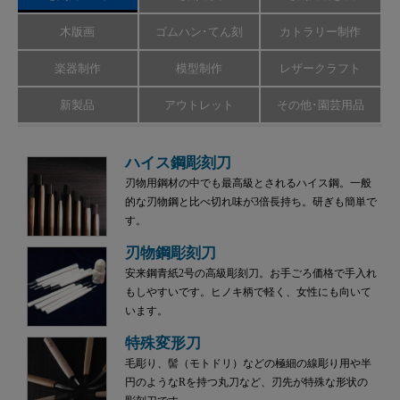
木版画
ゴムハン･てん刻
カトラリー制作
楽器制作
模型制作
レザークラフト
新製品
アウトレット
その他･園芸用品
ハイス鋼彫刻刀
刃物用鋼材の中でも最高級とされるハイス鋼。一般
的な刃物鋼と比べ切れ味が3倍長持ち。研ぎも簡単で
す。
刃物鋼彫刻刀
安来鋼青紙2号の高級彫刻刀。お手ごろ価格で手入れ
もしやすいです。ヒノキ柄で軽く、女性にも向いて
います。
特殊変形刀
毛彫り、髻（モトドリ）などの極細の線彫り用や半
円のようなRを持つ丸刀など、刃先が特殊な形状の