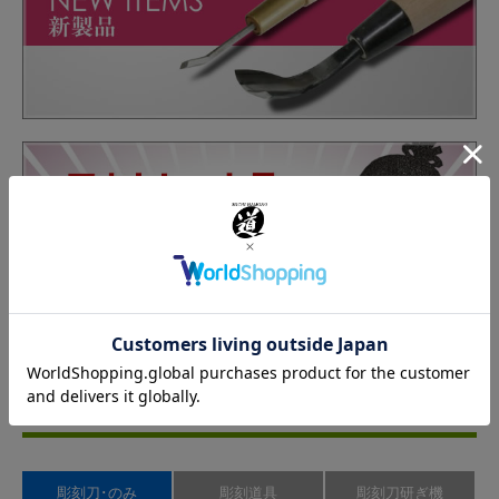
カテゴリーから商品を探す
彫刻刀･のみ
彫刻道具
彫刻刀研ぎ機