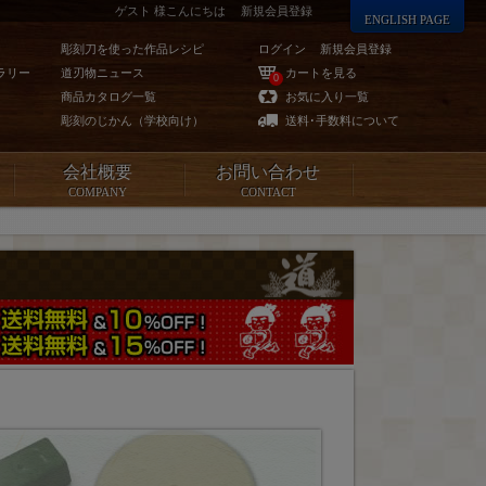
ゲスト 様こんにちは
新規会員登録
ENGLISH PAGE
彫刻刀を使った作品レシピ
ログイン
新規会員登録
ラリー
道刃物ニュース
カートを見る
0
商品カタログ一覧
お気に入り一覧
彫刻のじかん（学校向け）
送料･手数料について
会社概要
お問い合わせ
COMPANY
CONTACT