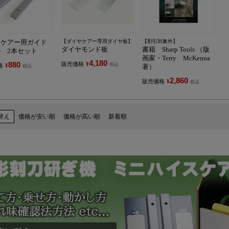
ヤケアー用ガイド
【ダイヤケアー専用ダイヤ板】
【割引対象外】
ダイヤモンド板
書籍 Sharp Tools （版
 2本セット
画家・Terry McKenna
4,180
880
販売価格
¥
税込
格
¥
著）
税込
2,860
販売価格
¥
税込
替え
価格が安い順
価格が高い順
新着順