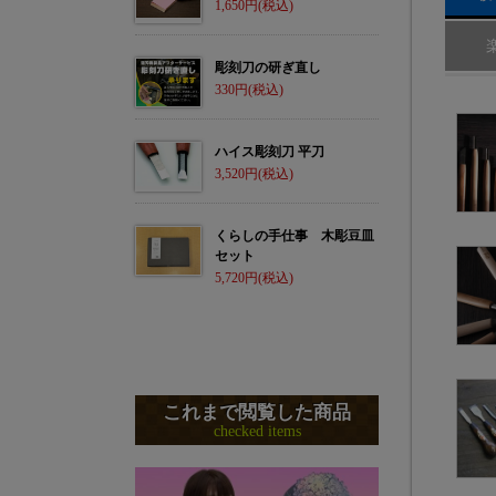
1,650
彫刻刀の研ぎ直し
330
ハイス彫刻刀 平刀
3,520
くらしの手仕事 木彫豆皿
セット
5,720
これまで閲覧した商品
checked items