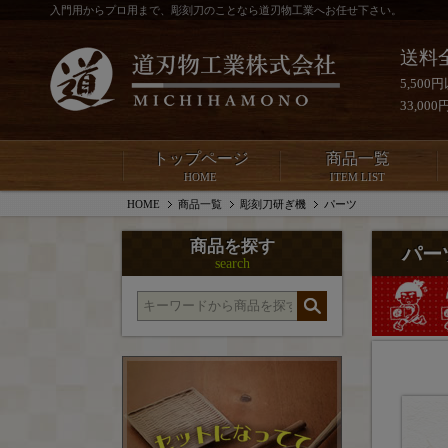
入門用からプロ用まで、彫刻刀のことなら道刃物工業へお任せ下さい。
送料
5,50
33,0
トップページ
商品一覧
HOME
ITEM LIST
HOME
商品一覧
彫刻刀研ぎ機
パーツ
商品を探す
パー
search