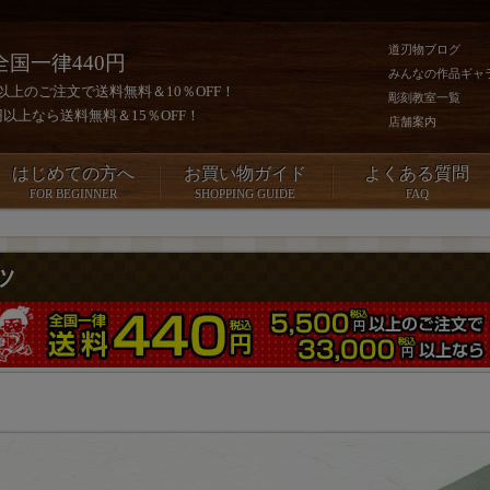
道刃物ブログ
全国一律440円
みんなの作品ギャ
0円以上のご注文で送料無料＆10％OFF！
彫刻教室一覧
00円以上なら送料無料＆15％OFF！
店舗案内
はじめての方へ
お買い物ガイド
よくある質問
FOR BEGINNER
SHOPPING GUIDE
FAQ
ツ