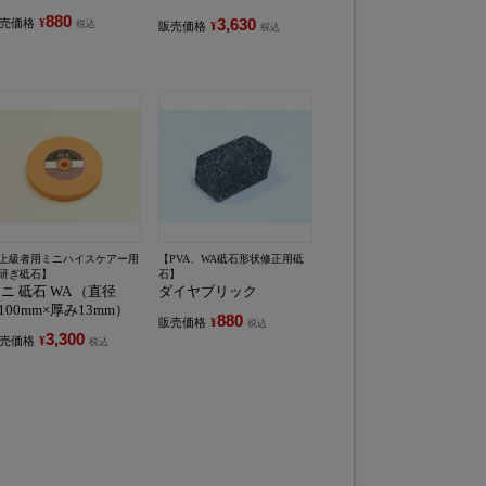
880
3,630
売価格
¥
税込
販売価格
¥
税込
上級者用ミニハイスケアー用
【PVA、WA砥石形状修正用砥
研ぎ砥石】
石】
ニ 砥石 WA （直径
ダイヤブリック
100mm×厚み13mm）
880
販売価格
¥
税込
3,300
売価格
¥
税込