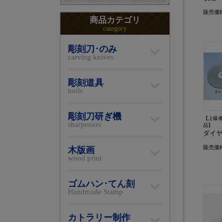
販売価
商品カテゴリ
category
彫刻刀･のみ
carving knives
彫刻道具
tools
彫刻刀研ぎ機
【上級
sharpeners
品】
ダイ
販売価
木版画
wood print
ゴムハン･てん刻
Handmade Stamp
カトラリー制作