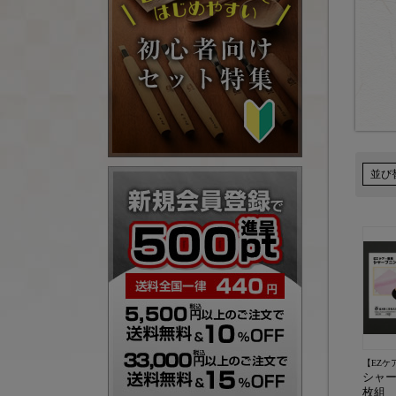
並び
【EZケ
シャー
枚組