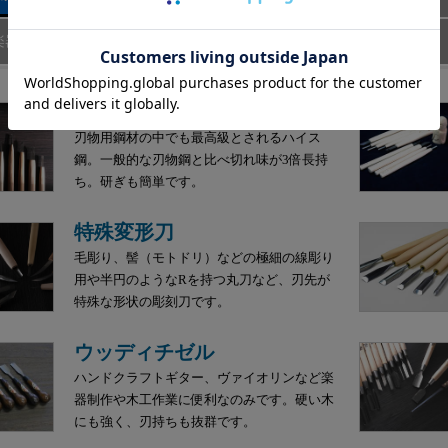
楽器制作
模型制作
レザークラフト
新製品
ハイス鋼彫刻刀
刃物用鋼材の中でも最高級とされるハイス
鋼。一般的な刃物鋼と比べ切れ味が3倍長持
ち。研ぎも簡単です。
特殊変形刀
毛彫り、髻（モトドリ）などの極細の線彫り
用や半円のようなRを持つ丸刀など、刃先が
特殊な形状の彫刻刀です。
ウッディチゼル
ハンドクラフトギター、ヴァイオリンなど楽
器制作や木工作業に便利なのみです。硬い木
にも強く、刃持ちも抜群です。