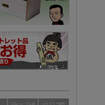
ゴムハン･てん刻
カトラリー制作