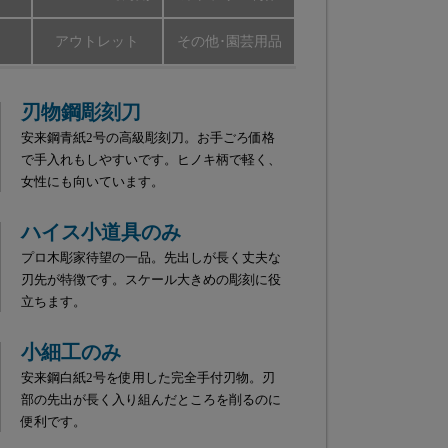
アウトレット
その他･園芸用品
刃物鋼彫刻刀
安来鋼青紙2号の高級彫刻刀。お手ごろ価格
で手入れもしやすいです。ヒノキ柄で軽く、
女性にも向いています。
ハイス小道具のみ
プロ木彫家待望の一品。先出しが長く丈夫な
刃先が特徴です。スケール大きめの彫刻に役
立ちます。
小細工のみ
安来鋼白紙2号を使用した完全手付刃物。刃
部の先出が長く入り組んだところを削るのに
便利です。