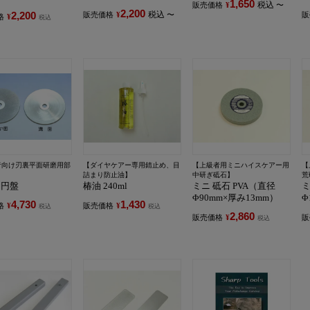
1,650
税込
販売価格
¥
〜
2,200
2,200
税込
販売価格
¥
〜
販
格
¥
税込
者向け刃裏平面研磨用部
【ダイヤケアー専用錆止め、目
【上級者用ミニハイスケアー用
【
詰まり防止油】
中研ぎ砥石】
荒
ヤ円盤
椿油 240ml
ミニ 砥石 PVA（直径
ミ
Φ90mm×厚み13mm）
Φ
4,730
1,430
格
¥
販売価格
¥
税込
税込
2,860
販売価格
¥
販
税込