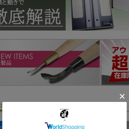
ゴリーから商品を探す
刻刀･のみ
彫刻道具
彫刻刀研ぎ機
木版画