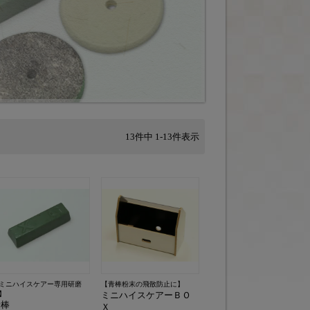
13
件中
1
-
13
件表示
ミニハイスケアー専用研磨
【青棒粉末の飛散防止に】
】
ミニハイスケアーＢＯ
青棒
Ｘ