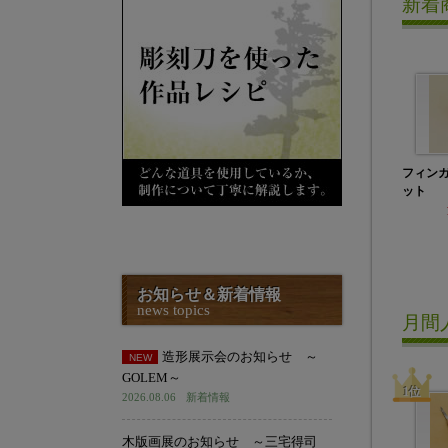
新着
フィン
ット
お知らせ＆新着情報
news topics
月間