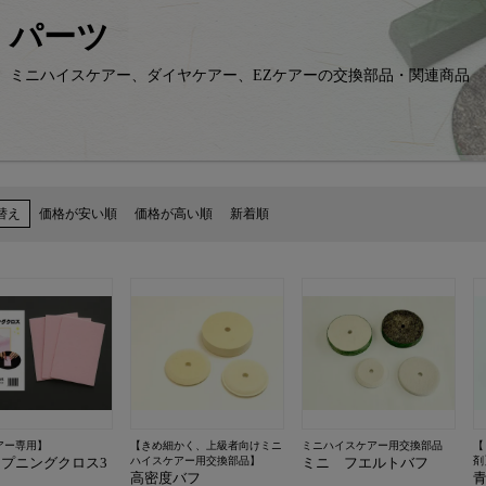
パーツ
ミニハイスケアー、ダイヤケアー、EZケアーの交換部品・関連商品
替え
価格が安い順
価格が高い順
新着順
アー専用】
【きめ細かく、上級者向けミニ
ミニハイスケアー用交換部品
【
プニングクロス3
ハイスケアー用交換部品】
ミニ フエルトバフ
剤
高密度バフ