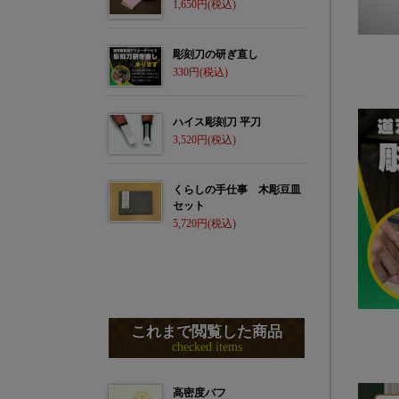
1,650
彫刻刀の研ぎ直し
330
ハイス彫刻刀 平刀
3,520
くらしの手仕事 木彫豆皿
セット
5,720
これまで閲覧した商品
checked items
高密度バフ