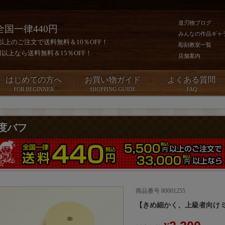
道刃物ブログ
全国一律440円
みんなの作品ギャ
0円以上のご注文で送料無料＆10％OFF！
彫刻教室一覧
00円以上なら送料無料＆15％OFF！
店舗案内
はじめての方へ
お買い物ガイド
よくある質問
FOR BEGINNER
SHOPPING GUIDE
FAQ
度バフ
商品番号
80001255
【きめ細かく、上級者向け