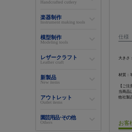
Handcrafted cutlery
楽器制作
Instrument making tools
仕様
模型制作
Modeling tools
レザークラフト
大きさ：
Leather craft
角バフ
小丸バ
材質：
新製品
New items
【ご注
当商品
アウトレット
他社製
Outlet items
園芸用品･その他
Others
お客