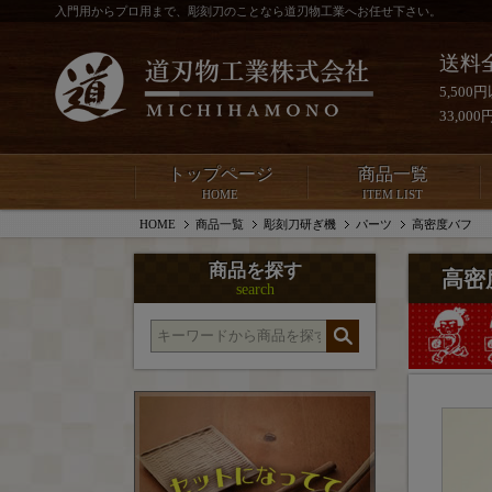
入門用からプロ用まで、彫刻刀のことなら道刃物工業へお任せ下さい。
送料
5,50
33,0
トップページ
商品一覧
HOME
ITEM LIST
HOME
商品一覧
彫刻刀研ぎ機
パーツ
高密度バフ
商品を探す
高密
search