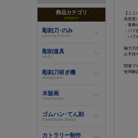
商品カテゴリ
【ミニ
category
高密度
・青棒
彫刻刀･のみ
・バフ
carving knives
・バフ
極力刃
彫刻道具
お手持
tools
関連ブ
彫刻刀研ぎ機
使用解
sharpeners
木版画
wood print
ゴムハン･てん刻
Handmade Stamp
カトラリー制作