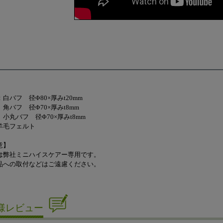
白バフ 径Φ80×厚みt20mm
 径Φ70×厚みt8mm
フ 径Φ70×厚みt8mm
羊毛フェルト
意】
は弊社ミニハイスケアー専用です。
品への取付などはご遠慮ください。
様レビュー