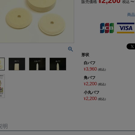
2,200
¥
販売価格
〜
税込
商
形状
白バフ
3,960
¥
税込
角バフ
2,200
¥
税込
小丸バフ
2,200
¥
税込
説明