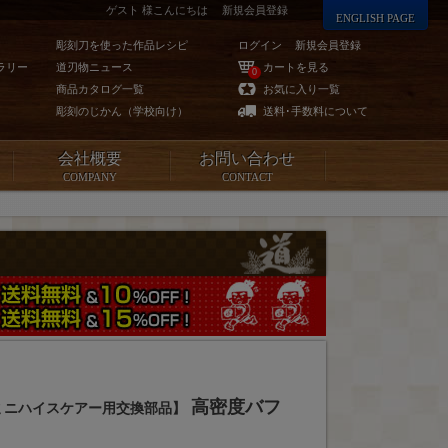
ゲスト 様こんにちは
新規会員登録
ENGLISH PAGE
彫刻刀を使った作品レシピ
ログイン
新規会員登録
ラリー
道刃物ニュース
カートを見る
0
商品カタログ一覧
お気に入り一覧
彫刻のじかん（学校向け）
送料･手数料について
会社概要
お問い合わせ
COMPANY
CONTACT
高密度バフ
ミニハイスケアー用交換部品】