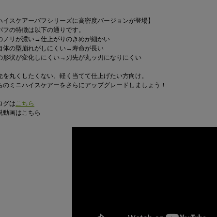
ハイスケアーバフシリーズに高密度バージョンが登場】
バフの特徴は以下の通りです。
のノリが濃い→仕上がりのきめが細かい
自体の型崩れがしにくい→寿命が長い
の形状が変化しにくい→刃先が丸ッ刃になりにくい
先を丸くしたくない、軽く当てて仕上げたい方向け。
ちのミニハイスケアーをさらにアップグレードしましょう！
ログは
こちら
説動画はこちら