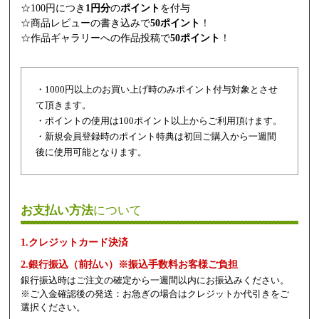
☆100円につき
1円分
の
ポイント
を付与
☆商品レビューの書き込みで
50ポイント
！
☆作品ギャラリーへの作品投稿で
50ポイント
！
・1000円以上のお買い上げ時のみポイント付与対象とさせ
て頂きます。
・ポイントの使用は100ポイント以上からご利用頂けます。
・新規会員登録時のポイント特典は初回ご購入から一週間
後に使用可能となります。
お支払い方法
について
1.クレジットカード決済
2.銀行振込（前払い）※振込手数料お客様ご負担
銀行振込時はご注文の確定から一週間以内にお振込みください。
※ご入金確認後の発送：お急ぎの場合はクレジットか代引きをご
選択ください。