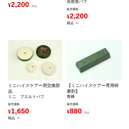
高密度バフ
2,200
¥
税込
販売価格
2,200
¥
税込
〜
ミニハイスケアー用交換部
【ミニハイスケアー専用研
品
磨剤】
ミニ フエルトバフ
青棒
販売価格
販売価格
1,650
880
¥
¥
税込
税込
〜