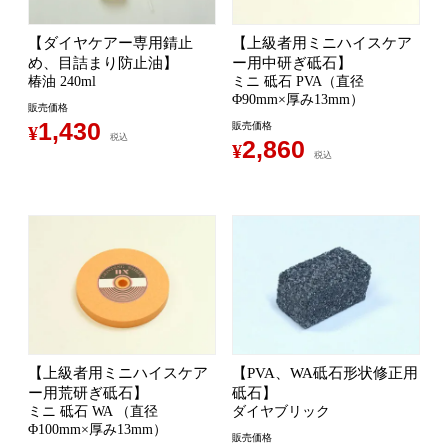
【ダイヤケアー専用錆止
【上級者用ミニハイスケア
め、目詰まり防止油】
ー用中研ぎ砥石】
椿油 240ml
ミニ 砥石 PVA（直径
Φ90mm×厚み13mm）
販売価格
1,430
販売価格
¥
税込
2,860
¥
税込
【上級者用ミニハイスケア
【PVA、WA砥石形状修正用
ー用荒研ぎ砥石】
砥石】
ミニ 砥石 WA （直径
ダイヤブリック
Φ100mm×厚み13mm）
販売価格