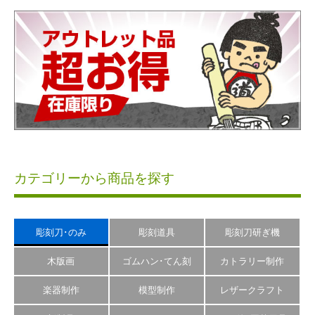
カテゴリーから商品を探す
彫刻刀･のみ
彫刻道具
彫刻刀研ぎ機
木版画
ゴムハン･てん刻
カトラリー制作
楽器制作
模型制作
レザークラフト