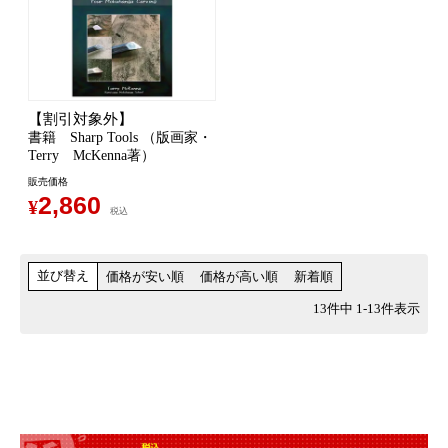
【割引対象外】
書籍 Sharp Tools （版画家・
Terry McKenna著）
販売価格
2,860
¥
税込
並び替え
価格が安い順
価格が高い順
新着順
13
件中
1
-
13
件表示