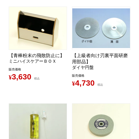
【青棒粉末の飛散防止に】
【上級者向け刃裏平面研磨
ミニハイスケアーＢＯＸ
用部品】
ダイヤ円盤
販売価格
3,630
¥
販売価格
税込
4,730
¥
税込