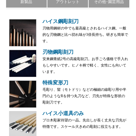
新製品
アウトレット
その他･園芸用品
ハイス鋼彫刻刀
刃物用鋼材の中でも最高級とされるハイス鋼。一般
的な刃物鋼と比べ切れ味が3倍長持ち。研ぎも簡単で
す。
刃物鋼彫刻刀
安来鋼青紙2号の高級彫刻刀。お手ごろ価格で手入れ
もしやすいです。ヒノキ柄で軽く、女性にも向いて
います。
特殊変形刀
毛彫り、髻（モトドリ）などの極細の線彫り用や半
円のようなRを持つ丸刀など、刃先が特殊な形状の
彫刻刀です。
ハイス小道具のみ
プロ木彫家待望の一品。先出しが長く丈夫な刃先が
特徴です。スケール大きめの彫刻に役立ちます。