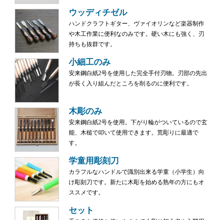
ウッディチゼル
ハンドクラフトギター、ヴァイオリンなど楽器制作
や木工作業に便利なのみです。硬い木にも強く、刃
持ちも抜群です。
小細工のみ
安来鋼白紙2号を使用した完全手付刃物。刃部の先出
が長く入り組んだところを削るのに便利です。
木彫のみ
安来鋼白紙2号を使用。下がり輪がついているので玄
能、木槌で叩いて使用できます。荒彫りに最適で
す。
学童用彫刻刀
カラフルなハンドルで識別出来る学童（小学生）向
け彫刻刀です。新たに木彫を始める熟年の方にもオ
ススメです。
セット