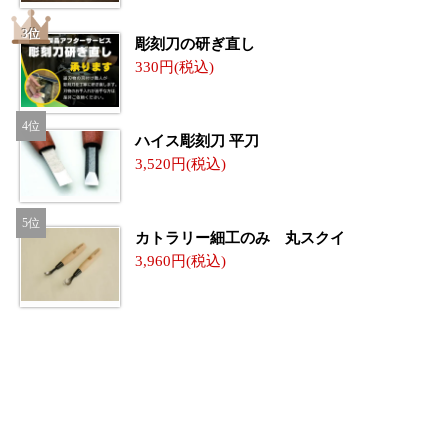
彫刻刀の研ぎ直し
330
ハイス彫刻刀 平刀
3,520
カトラリー細工のみ 丸スクイ
3,960