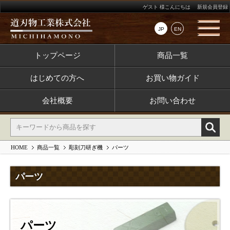
ゲスト 様こんにちは
新規会員登録
JP
EN
トップページ
商品一覧
はじめての方へ
お買い物ガイド
会社概要
お問い合わせ
HOME
商品一覧
彫刻刀研ぎ機
パーツ
パーツ
パーツ