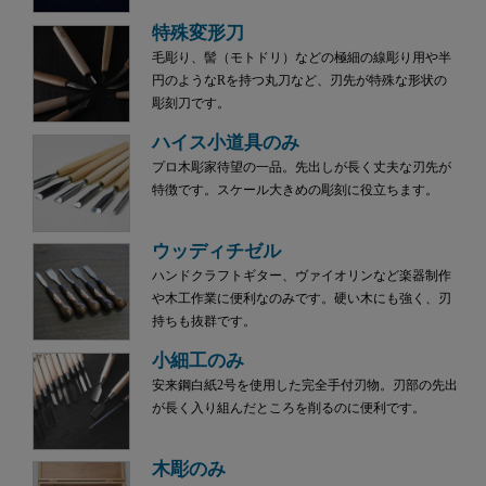
特殊変形刀
毛彫り、髻（モトドリ）などの極細の線彫り用や半
円のようなRを持つ丸刀など、刃先が特殊な形状の
彫刻刀です。
ハイス小道具のみ
プロ木彫家待望の一品。先出しが長く丈夫な刃先が
特徴です。スケール大きめの彫刻に役立ちます。
ウッディチゼル
ハンドクラフトギター、ヴァイオリンなど楽器制作
や木工作業に便利なのみです。硬い木にも強く、刃
持ちも抜群です。
小細工のみ
安来鋼白紙2号を使用した完全手付刃物。刃部の先出
が長く入り組んだところを削るのに便利です。
木彫のみ