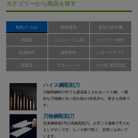
カテゴリーから商品を探す
彫刻刀･のみ
彫刻道具
彫刻刀研ぎ機
木版画
ゴムハン･てん刻
カトラリー制作
楽器制作
模型制作
レザークラフト
新製品
アウトレット
その他･園芸用品
ハイス鋼彫刻刀
刃物用鋼材の中でも最高級とされるハイス鋼。一般
的な刃物鋼と比べ切れ味が3倍長持ち。研ぎも簡単で
す。
刃物鋼彫刻刀
安来鋼青紙2号の高級彫刻刀。お手ごろ価格で手入れ
もしやすいです。ヒノキ柄で軽く、女性にも向いて
います。