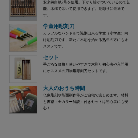
安来鋼白紙2号を使用。下がり輪がついているので玄
能、木槌で叩いて使用できます。荒彫りに最適で
す。
学童用彫刻刀
カラフルなハンドルで識別出来る学童（小学生）向
け彫刻刀です。新たに木彫を始める熟年の方にもオ
ススメです。
セット
手ごろな価格と使いやすさで木彫り初心者や入門用
にオススメの刃物鋼彫刻刀セットです。
大人のおうち時間
仏像彫刻や能面制作等がご自宅で楽しめます。材料
と書籍（全カラー解説）付きセットは初心者にも安
心！