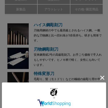
新製品
アウトレット
その他･園芸用品
ハイス鋼彫刻刀
刃物用鋼材の中でも最高級とされるハイス鋼。一般
的な刃物鋼と比べ切れ味が3倍長持ち。研ぎも簡単で
す。
刃物鋼彫刻刀
安来鋼青紙2号の高級彫刻刀。お手ごろ価格で手入れ
もしやすいです。ヒノキ柄で軽く、女性にも向いて
います。
特殊変形刀
毛彫り、髻（モトドリ）などの極細の線彫り用や半
円のようなRを持つ丸刀など、刃先が特殊な形状の
彫刻刀です。
ハイス小道具のみ
プロ木彫家待望の一品。先出しが長く丈夫な刃先が