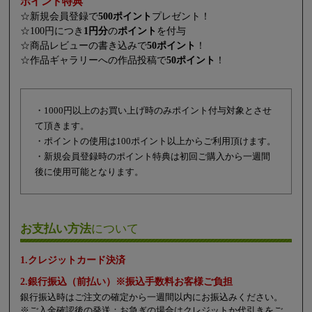
ポイント特典
☆新規会員登録で
500ポイント
プレゼント！
☆100円につき
1円分
の
ポイント
を付与
☆商品レビューの書き込みで
50ポイント
！
☆作品ギャラリーへの作品投稿で
50ポイント
！
・1000円以上のお買い上げ時のみポイント付与対象とさせ
て頂きます。
・ポイントの使用は100ポイント以上からご利用頂けます。
・新規会員登録時のポイント特典は初回ご購入から一週間
後に使用可能となります。
お支払い方法
について
1.クレジットカード決済
2.銀行振込（前払い）※振込手数料お客様ご負担
銀行振込時はご注文の確定から一週間以内にお振込みください。
※ご入金確認後の発送：お急ぎの場合はクレジットか代引きをご