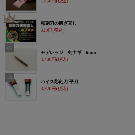
1,650
彫刻刀の研ぎ直し
330
モデレッジ 剣ナギ 6mm
4,400
ハイス彫刻刀 平刀
3,520