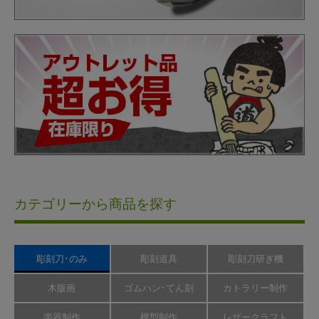
カテゴリーから商品を探す
彫刻刀･のみ
彫刻道具
彫刻刀研ぎ機
木版画
ゴムハン･てん刻
カトラリー制作
楽器制作
模型制作
レザークラフト