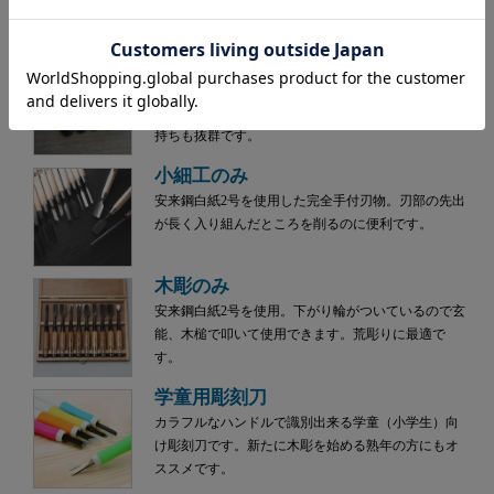
特徴です。スケール大きめの彫刻に役立ちます。
ウッディチゼル
ハンドクラフトギター、ヴァイオリンなど楽器制作
や木工作業に便利なのみです。硬い木にも強く、刃
持ちも抜群です。
小細工のみ
安来鋼白紙2号を使用した完全手付刃物。刃部の先出
が長く入り組んだところを削るのに便利です。
木彫のみ
安来鋼白紙2号を使用。下がり輪がついているので玄
能、木槌で叩いて使用できます。荒彫りに最適で
す。
学童用彫刻刀
カラフルなハンドルで識別出来る学童（小学生）向
け彫刻刀です。新たに木彫を始める熟年の方にもオ
ススメです。