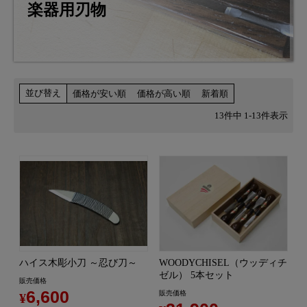
楽器用刃物
並び替え
価格が安い順
価格が高い順
新着順
13
件中
1
-
13
件表示
ハイス木彫小刀 ～忍び刀～
WOODYCHISEL（ウッディチ
ゼル） 5本セット
販売価格
6,600
販売価格
¥