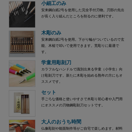
小細工のみ
安来鋼白紙2号を使用した完全手付刃物。刃部の先出
が長く入り組んだところを削るのに便利です。
木彫のみ
安来鋼白紙2号を使用。下がり輪がついているので玄
能、木槌で叩いて使用できます。荒彫りに最適で
す。
学童用彫刻刀
カラフルなハンドルで識別出来る学童（小学生）向
け彫刻刀です。新たに木彫を始める熟年の方にもオ
ススメです。
セット
手ごろな価格と使いやすさで木彫り初心者や入門用
にオススメの刃物鋼彫刻刀セットです。
大人のおうち時間
仏像彫刻や能面制作等がご自宅で楽しめます。材料