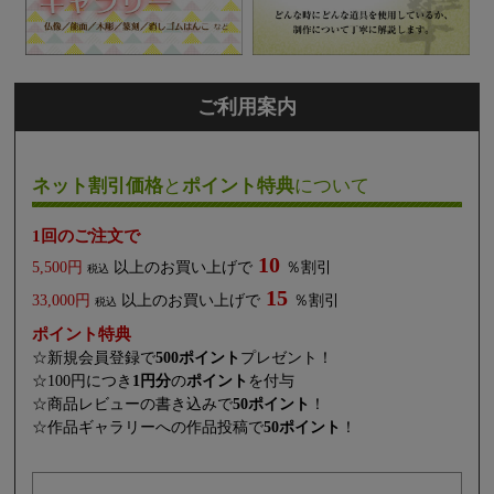
ご利用案内
ネット割引価格
と
ポイント特典
について
1回のご注文で
10
5,500円
以上のお買い上げで
％割引
税込
15
33,000円
以上のお買い上げで
％割引
税込
ポイント特典
☆新規会員登録で
500ポイント
プレゼント！
☆100円につき
1円分
の
ポイント
を付与
☆商品レビューの書き込みで
50ポイント
！
☆作品ギャラリーへの作品投稿で
50ポイント
！