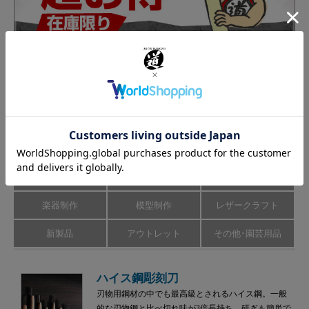
カテゴリーから商品を探す
彫刻刀･のみ
彫刻道具
彫刻刀研ぎ機
木版画
ゴムハン･てん刻
カトラリー制作
楽器制作
模型制作
レザークラフト
新製品
アウトレット
その他･園芸用品
ハイス鋼彫刻刀
刃物用鋼材の中でも最高級とされるハイス鋼。一般
的な刃物鋼と比べ切れ味が3倍長持ち。研ぎも簡単で