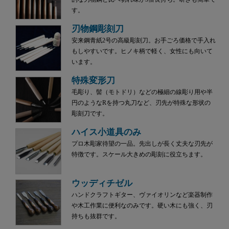
す。
刃物鋼彫刻刀
安来鋼青紙2号の高級彫刻刀。お手ごろ価格で手入れ
もしやすいです。ヒノキ柄で軽く、女性にも向いて
います。
特殊変形刀
毛彫り、髻（モトドリ）などの極細の線彫り用や半
円のようなRを持つ丸刀など、刃先が特殊な形状の
彫刻刀です。
ハイス小道具のみ
プロ木彫家待望の一品。先出しが長く丈夫な刃先が
特徴です。スケール大きめの彫刻に役立ちます。
ウッディチゼル
ハンドクラフトギター、ヴァイオリンなど楽器制作
や木工作業に便利なのみです。硬い木にも強く、刃
持ちも抜群です。