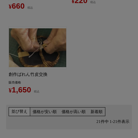
220
¥
税込
660
¥
税込
創作ばれん竹皮交換
販売価格
1,650
¥
税込
並び替え
価格が安い順
価格が高い順
新着順
21
件中
1
-
21
件表示