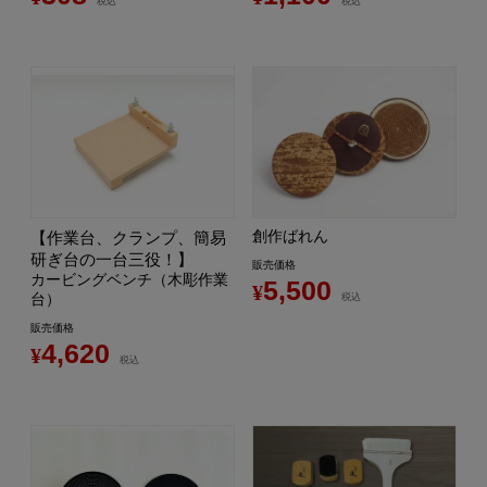
税込
税込
創作ばれん
【作業台、クランプ、簡易
研ぎ台の一台三役！】
販売価格
カービングベンチ（木彫作業
5,500
¥
台）
税込
販売価格
4,620
¥
税込