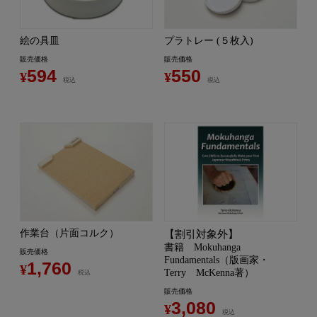
絵の具皿
プラトレー (５枚入)
販売価格
販売価格
594
550
¥
¥
税込
税込
作業台（片面コルク）
【割引対象外】
書籍 Mokuhanga
販売価格
Fundamentals（版画家・
1,760
¥
Terry McKenna著）
税込
販売価格
3,080
¥
税込