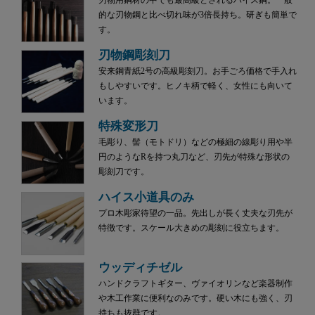
的な刃物鋼と比べ切れ味が3倍長持ち。研ぎも簡単で
す。
刃物鋼彫刻刀
安来鋼青紙2号の高級彫刻刀。お手ごろ価格で手入れ
もしやすいです。ヒノキ柄で軽く、女性にも向いて
います。
特殊変形刀
毛彫り、髻（モトドリ）などの極細の線彫り用や半
円のようなRを持つ丸刀など、刃先が特殊な形状の
彫刻刀です。
ハイス小道具のみ
プロ木彫家待望の一品。先出しが長く丈夫な刃先が
特徴です。スケール大きめの彫刻に役立ちます。
ウッディチゼル
ハンドクラフトギター、ヴァイオリンなど楽器制作
や木工作業に便利なのみです。硬い木にも強く、刃
持ちも抜群です。