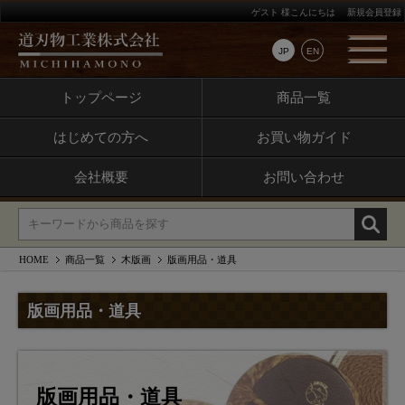
ゲスト 様こんにちは
新規会員登録
JP
EN
トップページ
商品一覧
はじめての方へ
お買い物ガイド
会社概要
お問い合わせ
HOME
商品一覧
木版画
版画用品・道具
版画用品・道具
版画用品・道具