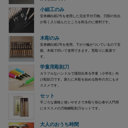
小細工のみ
安来鋼白紙2号を使用した完全手付刃物。刃部の先出
が長く入り組んだところを削るのに便利です。
木彫のみ
安来鋼白紙2号を使用。下がり輪がついているので玄
能、木槌で叩いて使用できます。荒彫りに最適で
す。
学童用彫刻刀
カラフルなハンドルで識別出来る学童（小学生）向
け彫刻刀です。新たに木彫を始める熟年の方にもオ
ススメです。
セット
手ごろな価格と使いやすさで木彫り初心者や入門用
にオススメの刃物鋼彫刻刀セットです。
大人のおうち時間