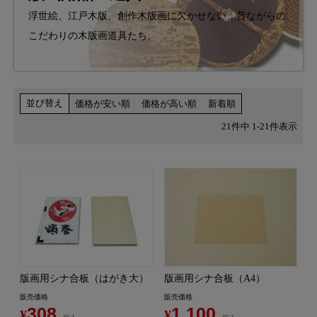
浮世絵、江戸木版、創作木版画に欠かせない、昔ながらの
こだわりの木版画道具たち。
並び替え
価格が安い順
価格が高い順
新着順
21
件中
1
-
21
件表示
版画用シナ合板（はがき大）
版画用シナ合板（A4）
販売価格
販売価格
308
1,100
¥
¥