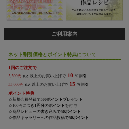
ご利用案内
ネット割引価格
と
ポイント特典
について
1回のご注文で
10
5,500円
以上のお買い上げで
％割引
税込
15
33,000円
以上のお買い上げで
％割引
税込
ポイント特典
☆新規会員登録で
500ポイント
プレゼント！
☆100円につき
1円分
の
ポイント
を付与
☆商品レビューの書き込みで
50ポイント
！
☆作品ギャラリーへの作品投稿で
50ポイント
！