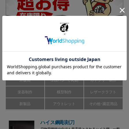
カテゴリーから商品を探す
彫刻刀･のみ
彫刻道具
彫刻刀研ぎ機
木版画
ゴムハン･てん刻
カトラリー制作
楽器制作
模型制作
レザークラフト
新製品
アウトレット
その他･園芸用品
ハイス鋼彫刻刀
刃物用鋼材の中でも最高級とされるハイス鋼。一般