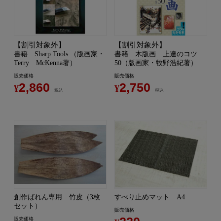
【割引対象外】
【割引対象外】
書籍 Sharp Tools （版画家・
書籍 木版画 上達のコツ
Terry McKenna著）
50（版画家・牧野浩紀著）
販売価格
販売価格
2,860
2,750
¥
¥
税込
税込
創作ばれん専用 竹皮（3枚
すべり止めマット A4
セット）
販売価格
販売価格