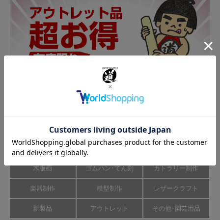
カテゴリーから商品を探す
彫刻刀･のみ
彫刻道具
彫刻刀研ぎ機
木版画
ゴムハン･てん刻
カトラリー制作
楽器制作
模型制作
レザークラフト
新製品
アウトレット
その他･園芸用品