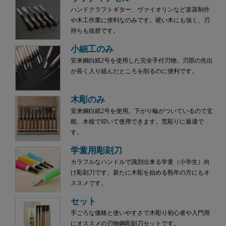
ハンドクラフトギター、ヴァイオリンなど楽器制作
や木工作業に便利なのみです。硬い木にも強く、刃
持ちも抜群です。
小細工のみ
安来鋼白紙2号を使用した完全手付刃物。刃部の先出
が長く入り組んだところを削るのに便利です。
木彫のみ
安来鋼白紙2号を使用。下がり輪がついているので玄
能、木槌で叩いて使用できます。荒彫りに最適で
す。
学童用彫刻刀
カラフルなハンドルで識別出来る学童（小学生）向
け彫刻刀です。新たに木彫を始める熟年の方にもオ
ススメです。
セット
手ごろな価格と使いやすさで木彫り初心者や入門用
にオススメの刃物鋼彫刻刀セットです。