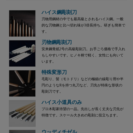
ハイス鋼彫刻刀
刃物用鋼材の中でも最高級とされるハイス鋼。一般
的な刃物鋼と比べ切れ味が3倍長持ち。研ぎも簡単で
す。
刃物鋼彫刻刀
安来鋼青紙2号の高級彫刻刀。お手ごろ価格で手入れ
もしやすいです。ヒノキ柄で軽く、女性にも向いて
います。
特殊変形刀
毛彫り、髻（モトドリ）などの極細の線彫り用や半
円のようなRを持つ丸刀など、刃先が特殊な形状の
彫刻刀です。
ハイス小道具のみ
プロ木彫家待望の一品。先出しが長く丈夫な刃先が
特徴です。スケール大きめの彫刻に役立ちます。
ウッディチゼル