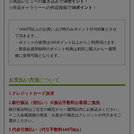
☆商品レビューの書き込みで
50ポイント
！
☆作品ギャラリーへの作品投稿で
50ポイント
！
・1000円以上のお買い上げ時のみポイント付与対象とさせ
て頂きます。
・ポイントの使用は100ポイント以上からご利用頂けます。
・新規会員登録時のポイント特典は初回ご購入から一週間
後に使用可能となります。
お支払い方法
について
1.クレジットカード決済
2.銀行振込（前払い）※振込手数料お客様ご負担
銀行振込時はご注文の確定から一週間以内にお振込みください。
※ご入金確認後の発送：お急ぎの場合はクレジットか代引きをご
選択ください。
3.代金引換払い（代引手数料440円
）
税込