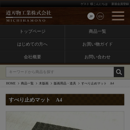
ゲスト 様こんにちは
新規会員登録
JP
EN
トップページ
商品一覧
はじめての方へ
お買い物ガイド
会社概要
お問い合わせ
HOME
商品一覧
木版画
版画用品・道具
すべり止めマット A4
すべり止めマット A4