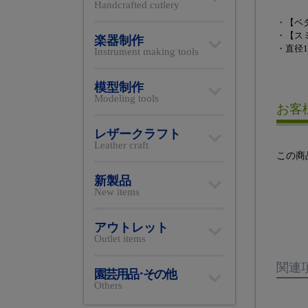
Handcrafted cutlery
・【ベ
・【ス
楽器制作
・直径1
Instrument making tools
模型制作
Modeling tools
お客
レザークラフト
Leather craft
この商
新製品
New items
アウトレット
Outlet items
関連
園芸用品･その他
Others