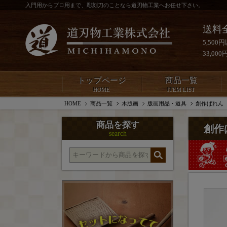
入門用からプロ用まで、彫刻刀のことなら道刃物工業へお任せ下さい。
送料
5,50
33,0
トップページ
商品一覧
HOME
ITEM LIST
HOME
商品一覧
木版画
版画用品・道具
創作ばれん
商品を探す
創作
search