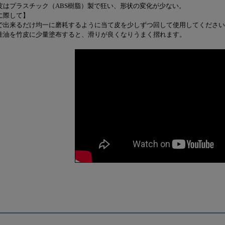
皮はプラスチック（ABS樹脂）製で狂い、形状の変化が少ない。
に際して】
で出来るだけ均一に磨耗するように当て皮を少しずつ回して使用してください
性油を竹皮に少量塗布すると、滑りが良くなりうまく摺れます。