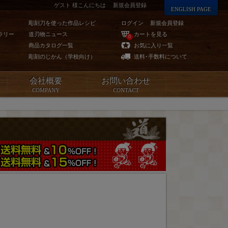
ゲスト 様こんにちは
新規会員登録
ENGLISH PAGE
彫刻刀を使った作品レシピ
ログイン
新規会員登録
ラリー
道刃物ニュース
カートを見る
0
商品カタログ一覧
お気に入り一覧
彫刻のじかん（学校向け）
送料･手数料について
会社概要
お問い合わせ
COMPANY
CONTACT