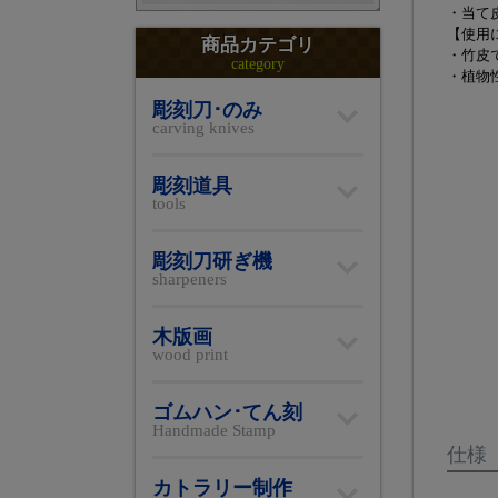
・当て
【使用
商品カテゴリ
・竹皮
category
・植物
彫刻刀･のみ
carving knives
彫刻道具
tools
彫刻刀研ぎ機
sharpeners
木版画
wood print
ゴムハン･てん刻
Handmade Stamp
仕様
カトラリー制作