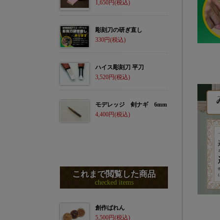
1,650
彫刻刀の研ぎ直し
330
ハイス彫刻刀 平刀
3,520
モデレッジ 剣ナギ 6mm
4,400
これまで閲覧した商品
checked items
創作ばれん
5,500