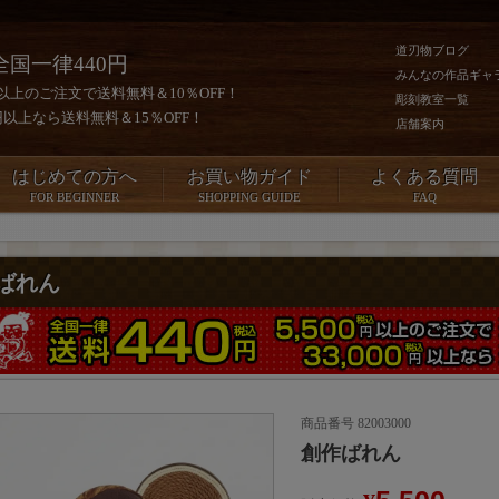
道刃物ブログ
全国一律440円
みんなの作品ギャ
0円以上のご注文で送料無料＆10％OFF！
彫刻教室一覧
00円以上なら送料無料＆15％OFF！
店舗案内
はじめての方へ
お買い物ガイド
よくある質問
FOR BEGINNER
SHOPPING GUIDE
FAQ
ばれん
商品番号
82003000
創作ばれん