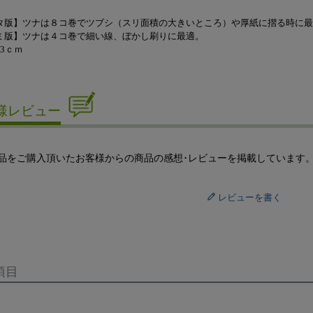
タ版】ツナは８コ巻でツブシ（スリ面積の大きいところ）や厚紙に摺る時に最
ミ版】ツナは４コ巻で細い線、ぼかし刷りに最適。
3ｃｍ
様レビュー
品をご購入頂いたお客様からの商品の感想･レビューを掲載しています
レビューを書く
項目