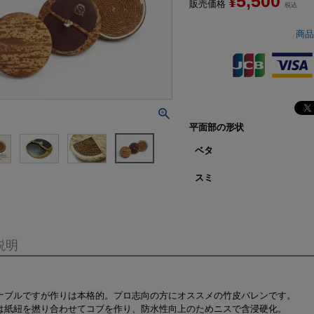
5,500
¥
販売価格
税込
商
平面部の形状
ベタ
スミ
説明
ナブルですが作りは本格的。プロ志向の方にオススメの竹皮バレンです。
は紙紐を撚り合わせてコブを作り、防水性向上のためニスで含浸硬化。