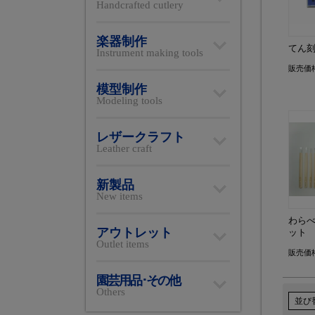
Handcrafted cutlery
楽器制作
てん
Instrument making tools
販売価
模型制作
Modeling tools
レザークラフト
Leather craft
新製品
New items
わら
アウトレット
ット
Outlet items
販売価
園芸用品･その他
Others
並び