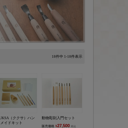
18
件中
1
-
18
件表示
UKSA（ククサ）ハン
動物彫刻入門セット
ドメイドキット
27,500
販売価格
¥
税込