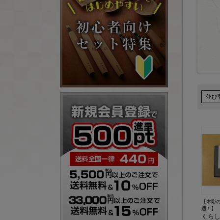
並び
【木彫
適！】
くら