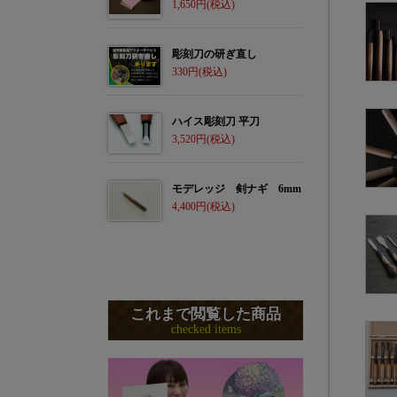
1,650
彫刻刀の研ぎ直し
330
ハイス彫刻刀 平刀
3,520
モデレッジ 剣ナギ 6mm
4,400
これまで閲覧した商品
checked items