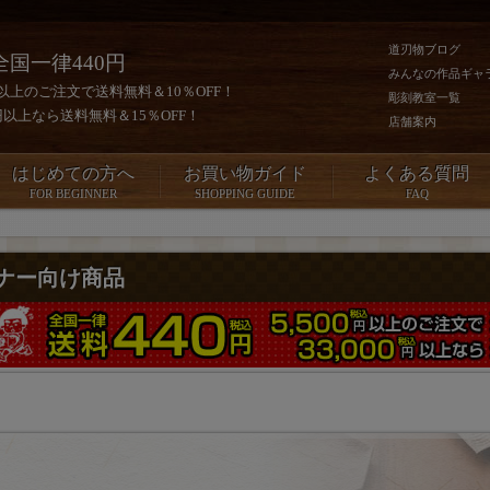
道刃物ブログ
全国一律440円
みんなの作品ギャ
0円以上のご注文で送料無料＆10％OFF！
彫刻教室一覧
00円以上なら送料無料＆15％OFF！
店舗案内
はじめての方へ
お買い物ガイド
よくある質問
FOR BEGINNER
SHOPPING GUIDE
FAQ
ナー向け商品