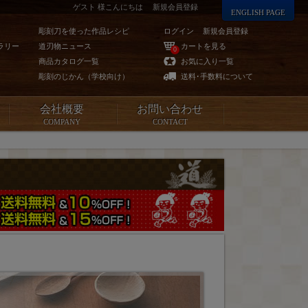
ゲスト 様こんにちは
新規会員登録
ENGLISH PAGE
彫刻刀を使った作品レシピ
ログイン
新規会員登録
ラリー
道刃物ニュース
カートを見る
0
商品カタログ一覧
お気に入り一覧
彫刻のじかん（学校向け）
送料･手数料について
会社概要
お問い合わせ
COMPANY
CONTACT