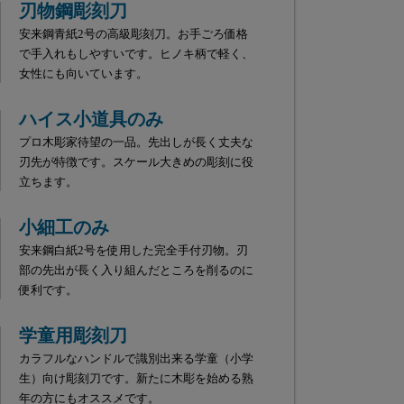
刃物鋼彫刻刀
安来鋼青紙2号の高級彫刻刀。お手ごろ価格
で手入れもしやすいです。ヒノキ柄で軽く、
女性にも向いています。
ハイス小道具のみ
プロ木彫家待望の一品。先出しが長く丈夫な
刃先が特徴です。スケール大きめの彫刻に役
立ちます。
小細工のみ
安来鋼白紙2号を使用した完全手付刃物。刃
部の先出が長く入り組んだところを削るのに
便利です。
学童用彫刻刀
カラフルなハンドルで識別出来る学童（小学
生）向け彫刻刀です。新たに木彫を始める熟
年の方にもオススメです。