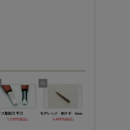
イス彫刻刀 平刀
モデレッジ 剣ナギ 6mm
3,520
4,400