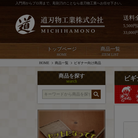
入門用からプロ用まで、彫刻刀のことなら道刃物工業へお任せ下さい。
送料
5,50
33,0
トップページ
商品一覧
HOME
ITEM LIST
HOME
商品一覧
ビギナー向け商品
商品を探す
ビギ
search