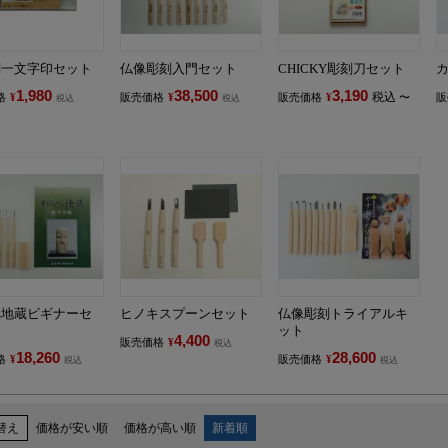
刻一文字印セット
仏像彫刻入門セット
CHICKY彫刻刀セット
1,980
38,500
3,190
税込
格
¥
販売価格
¥
販売価格
¥
〜
販
税込
税込
べ地蔵ビギナーセ
ヒノキスプーンセット
仏像彫刻トライアルキ
ット
4,400
販売価格
¥
税込
18,260
28,600
格
¥
販売価格
¥
税込
税込
替え
価格が安い順
価格が高い順
新着順