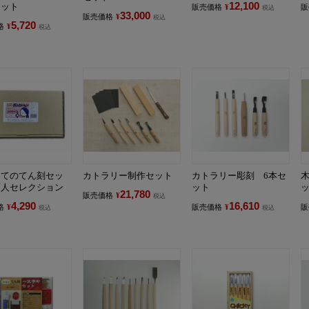
12,100
セット
販売価格
¥
販
税込
33,000
販売価格
¥
税込
5,720
格
¥
税込
めてのてん刻セッ
カトラリー制作セット
カトラリー彫刻 6本セ
木
雨人セレクション
ット
21,780
販売価格
¥
税込
4,290
16,610
格
¥
販売価格
¥
販
税込
税込