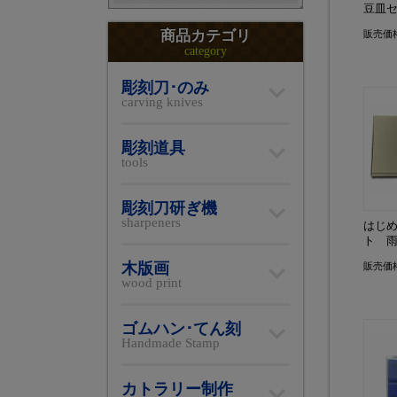
豆皿
商品カテゴリ
販売価
category
彫刻刀･のみ
carving knives
彫刻道具
tools
彫刻刀研ぎ機
sharpeners
はじ
ト 
木版画
販売価
wood print
ゴムハン･てん刻
Handmade Stamp
カトラリー制作