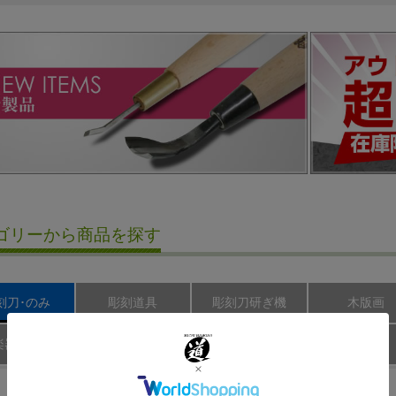
ゴリーから商品を探す
刻刀･のみ
彫刻道具
彫刻刀研ぎ機
木版画
楽器制作
模型制作
レザークラフト
新製品