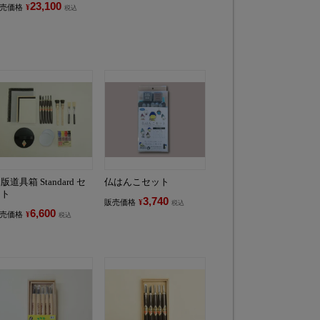
23,100
売価格
¥
税込
版道具箱 Standard セ
仏はんこセット
ット
3,740
販売価格
¥
税込
6,600
売価格
¥
税込