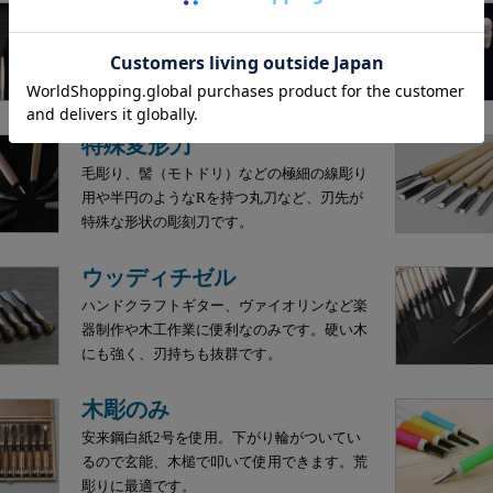
ハイス鋼彫刻刀
刃物用鋼材の中でも最高級とされるハイス
鋼。一般的な刃物鋼と比べ切れ味が3倍長持
ち。研ぎも簡単です。
特殊変形刀
毛彫り、髻（モトドリ）などの極細の線彫り
用や半円のようなRを持つ丸刀など、刃先が
特殊な形状の彫刻刀です。
ウッディチゼル
ハンドクラフトギター、ヴァイオリンなど楽
器制作や木工作業に便利なのみです。硬い木
にも強く、刃持ちも抜群です。
木彫のみ
安来鋼白紙2号を使用。下がり輪がついてい
るので玄能、木槌で叩いて使用できます。荒
彫りに最適です。