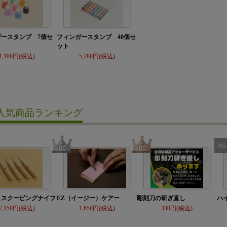
ガースタンプ 7個セ
フィンガースタンプ 40個セ
ット
1,100
5,280
人気商品ランキング
 スクーピングナイフ
EZ（イージー）ケアー
彫刻刀の研ぎ直し
ハ
7,150
1,650
330