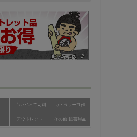
ゴムハン･てん刻
カトラリー制作
アウトレット
その他･園芸用品