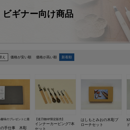
ビギナー向け商品
替え
価格が安い順
価格が高い順
新着順
の趣味のプレゼントに最
【道刃物HP限定販売】
はしもとみおの木彫ブ
K
インナーカービング7本
ローチセット
しの手仕事 木彫
セット