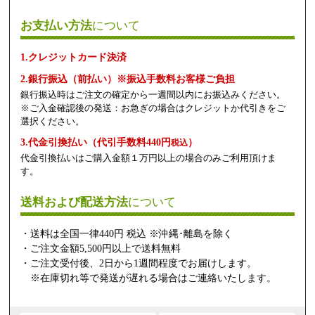
お支払い方法
について
1.クレジットカード決済
2.銀行振込（前払い）※振込手数料お客様ご負担
銀行振込時はご注文の確定から一週間以内にお振込みください。
※ご入金確認後の発送：お急ぎの場合はクレジットか代引きをご
選択ください。
3.代金引換払い（代引手数料440円
）
税込
代金引換払いはご購入金額１万円以上の場合のみご利用頂けま
す。
送料および配送方法
について
・送料は全国一律440円 税込 ※沖縄･離島を除く
・ご注文金額5,500円以上で送料無料
・ご注文受付後、2日から1週間程度でお届けします。
※在庫切れ等で発送が遅れる場合はご連絡いたします。