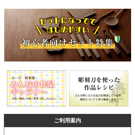
ご利用案内