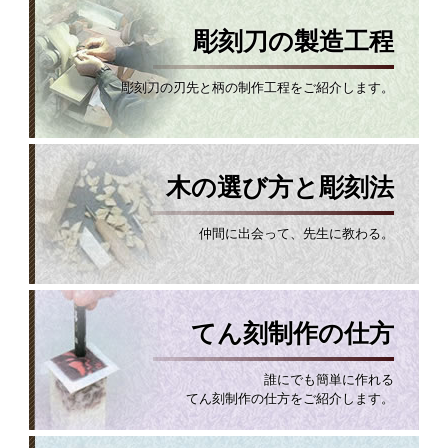
彫刻刀の製造工程
彫刻刀の刃先と柄の制作工程をご紹介します。
木の選び方と彫刻法
仲間に出会って、先生に教わる。
てん刻制作の仕方
誰にでも簡単に作れる
てん刻制作の仕方をご紹介します。