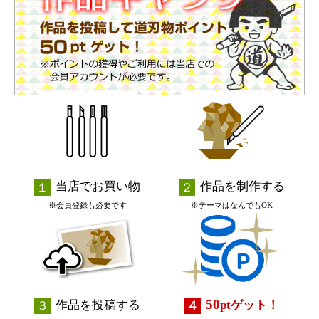
当店でお買い物
作品を制作する
※会員登録も必要です
※テーマはなんでもOK
50
作品を投稿する
pt
ゲット！