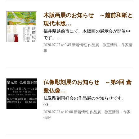
木版画展のお知らせ ～越前和紙と
現代木版…
福井県越前市にて、木版画の展示会が開催中
です。 …
2026.07.27 at 9:45
新着情報 作品展・教室情報・作家情
報
仏像彫刻展のお知らせ ～第9回 倉
敷仏像…
仏像彫刻同好会の作品展のお知らせです。
00…
2026.07.23 at 10:00
新着情報 作品展・教室情報・作家
情報