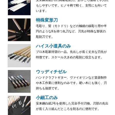
安来鋼青紙2号の高級彫刻刀。お手ごろ価格で手入れ
もしやすいです。ヒノキ柄で軽く、女性にも向いて
います。
特殊変形刀
毛彫り、髻（モトドリ）などの極細の線彫り用や半
円のようなRを持つ丸刀など、刃先が特殊な形状の
彫刻刀です。
ハイス小道具のみ
プロ木彫家待望の一品。先出しが長く丈夫な刃先が
特徴です。スケール大きめの彫刻に役立ちます。
ウッディチゼル
ハンドクラフトギター、ヴァイオリンなど楽器制作
や木工作業に便利なのみです。硬い木にも強く、刃
持ちも抜群です。
小細工のみ
安来鋼白紙2号を使用した完全手付刃物。刃部の先出
が長く入り組んだところを削るのに便利です。