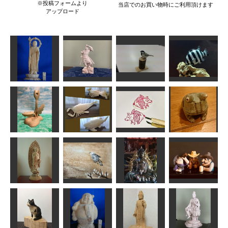
※投稿フォームより
当店でのお買い物時にご利用頂けます
アップロード
地蔵菩薩像
毘羯羅大将
シジュウカラ
イシダイ
ta-chann
みっちゃん
ムラ
MINI
古生代の海の
動物はんこ
ゆめのき
覇者
ブタ リボン
ツノガエル
ソノベイ
ken
mikanko
ハチ
清凉寺式釈迦
飛ぶゆでたま
大仏御身ぬぐ
如来立像
ご
い
酔いどれ3人衆