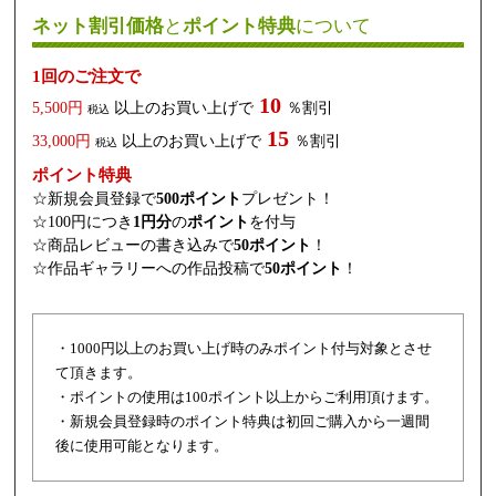
ネット割引価格
と
ポイント特典
について
1回のご注文で
10
5,500円
以上のお買い上げで
％割引
税込
15
33,000円
以上のお買い上げで
％割引
税込
ポイント特典
☆新規会員登録で
500ポイント
プレゼント！
☆100円につき
1円分
の
ポイント
を付与
☆商品レビューの書き込みで
50ポイント
！
☆作品ギャラリーへの作品投稿で
50ポイント
！
・1000円以上のお買い上げ時のみポイント付与対象とさせ
て頂きます。
・ポイントの使用は100ポイント以上からご利用頂けます。
・新規会員登録時のポイント特典は初回ご購入から一週間
後に使用可能となります。