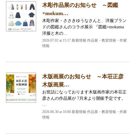
木彫作品展のお知らせ ～図鑑
×mokum…
木彫作家・ささきゆうなさんと、洋服ブラン
ドの図鑑さんのコラボ展示 『図鑑×mokuma
洋服と木の…
2026.07.02 at 15:17
新着情報 作品展・教室情報・作家
情報
木版画展のお知らせ ～本荘正彦
木版画展…
お世話になっております木版画作家の本荘正
彦さんの作品展が 7月末より開催予定です。
…
2026.06.30 at 10:00
新着情報 作品展・教室情報・作家
情報