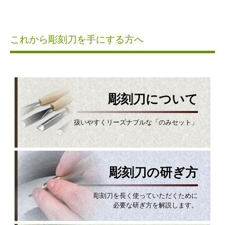
これから彫刻刀を手にする方へ
彫刻刀について
扱いやすくリーズナブルな「のみセット」
彫刻刀の研ぎ方
彫刻刀を長く使っていただくために
必要な研ぎ方を解説します。