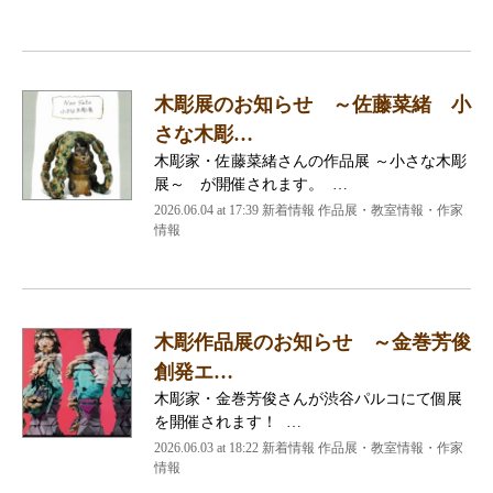
木彫展のお知らせ ～佐藤菜緒 小
さな木彫…
木彫家・佐藤菜緒さんの作品展 ～小さな木彫
展～ が開催されます。 …
2026.06.04 at 17:39
新着情報 作品展・教室情報・作家
情報
木彫作品展のお知らせ ～金巻芳俊
創発エ…
木彫家・金巻芳俊さんが渋谷パルコにて個展
を開催されます！ …
2026.06.03 at 18:22
新着情報 作品展・教室情報・作家
情報