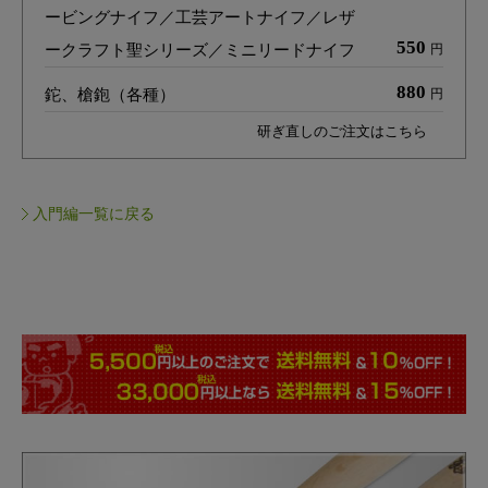
ービングナイフ／工芸アートナイフ／レザ
550
ークラフト聖シリーズ／ミニリードナイフ
円
880
鉈、槍鉋（各種）
円
研ぎ直しのご注文はこちら
入門編一覧に戻る