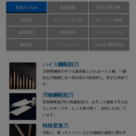
彫刻刀･のみ
彫刻道具
彫刻刀研ぎ機
木版画
ゴムハン･てん刻
カトラリー制作
楽器制作
模型制作
レザークラフト
新製品
アウトレット
その他･園芸用品
ハイス鋼彫刻刀
刃物用鋼材の中でも最高級とされるハイス鋼。一般
的な刃物鋼と比べ切れ味が3倍長持ち。研ぎも簡単で
す。
刃物鋼彫刻刀
安来鋼青紙2号の高級彫刻刀。お手ごろ価格で手入れ
もしやすいです。ヒノキ柄で軽く、女性にも向いて
います。
特殊変形刀
毛彫り、髻（モトドリ）などの極細の線彫り用や半