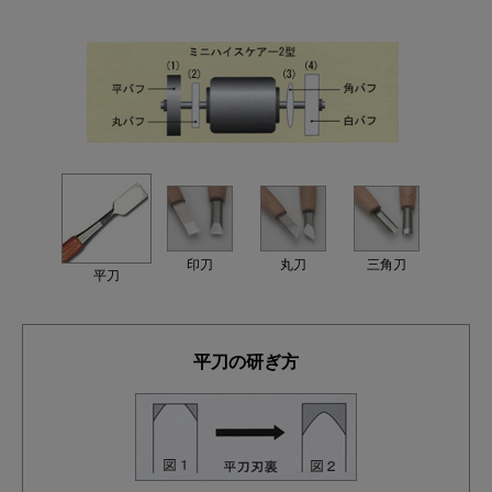
印刀
丸刀
三角刀
平刀
平刀の研ぎ方