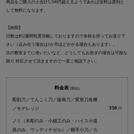
商品をご購入の上合計5,500円超えるようであれば送料は原則と
して無料になります。
【納期】
日数は約2週間程度頂戴しておりますので余裕を持ってお送り下
さい（込み合う場合は1か月ほどかかる場合もあります）。
次の教室までに使いたいなど、どうしてもお急ぎの場合は可能な
限り 対応させて頂きますので一度ご相談下さい。
料金表
(税込)
彫刻刀／てんこく刀／版画刀／変形刀各種
330
／モデレッジ
円
ノミ（木彫のみ・小細工のみ・ハイス小道
具のみ、ウッディチゼル）／横手小刀／カ