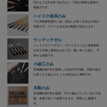
円のようなRを持つ丸刀など、刃先が特殊な形状の
彫刻刀です。
ハイス小道具のみ
プロ木彫家待望の一品。先出しが長く丈夫な刃先が
特徴です。スケール大きめの彫刻に役立ちます。
ウッディチゼル
ハンドクラフトギター、ヴァイオリンなど楽器制作
や木工作業に便利なのみです。硬い木にも強く、刃
持ちも抜群です。
小細工のみ
安来鋼白紙2号を使用した完全手付刃物。刃部の先出
が長く入り組んだところを削るのに便利です。
木彫のみ
安来鋼白紙2号を使用。下がり輪がついているので玄
能、木槌で叩いて使用できます。荒彫りに最適で
す。