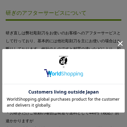
研ぎのアフターサービスについて
研ぎ直しは弊社彫刻刀をお使いのお客様へのアフターサービスと
して行っており、基本的には他社彫刻刀を主にお使いの場合はお
断りしております。他社のものですと材質の違いなどにより、初
めの切れ味はよくてもその後の刃の持ちまでは保障出来ないため
です。よろしければ一度ご相談くださいませ。
【ご注意】
・弊社へ送って頂く送料はお客様負担になります。
・彫刻刀は新聞紙にくるんだり、箱に入れるなどして必ず刃が飛
び出ないように注意してお送り下さい。
・刃研ぎだけご依頼の場合は荷造り送料として440円（税込）別
途かかりますが