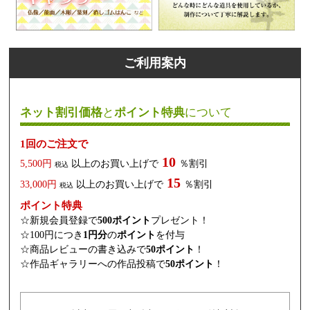
ご利用案内
ネット割引価格
と
ポイント特典
について
1回のご注文で
10
5,500円
以上のお買い上げで
％割引
税込
15
33,000円
以上のお買い上げで
％割引
税込
ポイント特典
☆新規会員登録で
500ポイント
プレゼント！
☆100円につき
1円分
の
ポイント
を付与
☆商品レビューの書き込みで
50ポイント
！
☆作品ギャラリーへの作品投稿で
50ポイント
！