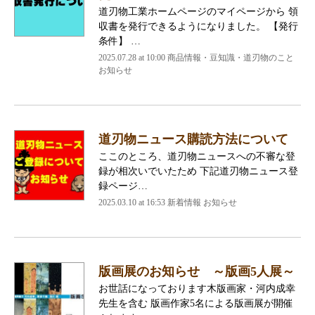
道刃物工業ホームページのマイページから 領
収書を発行できるようになりました。 【発行
条件】 …
2025.07.28 at 10:00 商品情報・豆知識・道刃物のこと
お知らせ
道刃物ニュース購読方法について
ここのところ、道刃物ニュースへの不審な登
録が相次いでいたため 下記道刃物ニュース登
録ページ…
2025.03.10 at 16:53 新着情報 お知らせ
版画展のお知らせ ～版画5人展～
お世話になっております木版画家・河内成幸
先生を含む 版画作家5名による版画展が開催