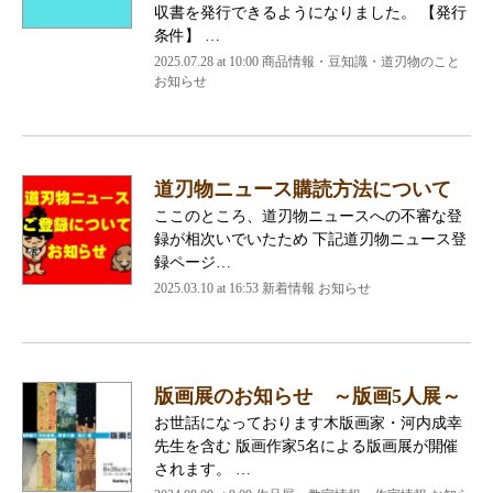
収書を発行できるようになりました。 【発行
条件】 …
2025.07.28 at 10:00 商品情報・豆知識・道刃物のこと
お知らせ
道刃物ニュース購読方法について
ここのところ、道刃物ニュースへの不審な登
録が相次いでいたため 下記道刃物ニュース登
録ページ…
2025.03.10 at 16:53 新着情報 お知らせ
版画展のお知らせ ～版画5人展～
お世話になっております木版画家・河内成幸
先生を含む 版画作家5名による版画展が開催
されます。 …