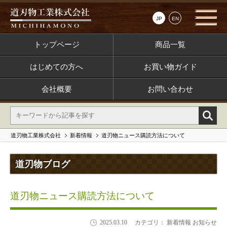
JP
EN
トップページ
商品一覧
はじめての方へ
お買い物ガイド
会社概要
お問い合わせ
道刃物工業株式会社
新着情報
道刃物ニュース購読方法について
道刃物ブログ
道刃物ニュース購読方法について
2025.03.10
カテゴリ： 新着情報 お知らせ