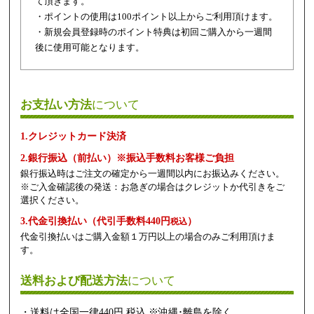
て頂きます。
・ポイントの使用は100ポイント以上からご利用頂けます。
・新規会員登録時のポイント特典は初回ご購入から一週間
後に使用可能となります。
お支払い方法
について
1.クレジットカード決済
2.銀行振込（前払い）※振込手数料お客様ご負担
銀行振込時はご注文の確定から一週間以内にお振込みください。
※ご入金確認後の発送：お急ぎの場合はクレジットか代引きをご
選択ください。
3.代金引換払い（代引手数料440円
）
税込
代金引換払いはご購入金額１万円以上の場合のみご利用頂けま
す。
送料および配送方法
について
・送料は全国一律440円 税込 ※沖縄･離島を除く