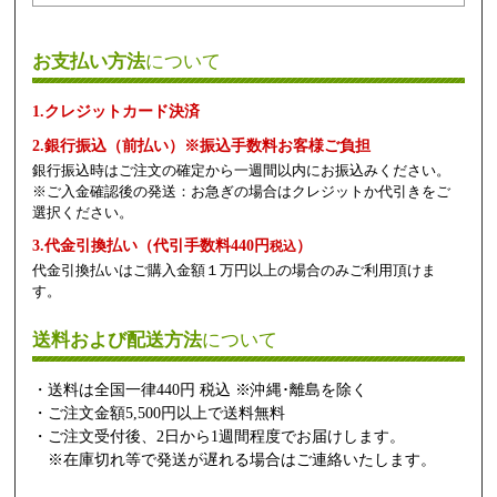
お支払い方法
について
1.クレジットカード決済
2.銀行振込（前払い）※振込手数料お客様ご負担
銀行振込時はご注文の確定から一週間以内にお振込みください。
※ご入金確認後の発送：お急ぎの場合はクレジットか代引きをご
選択ください。
3.代金引換払い（代引手数料440円
）
税込
代金引換払いはご購入金額１万円以上の場合のみご利用頂けま
す。
送料および配送方法
について
・送料は全国一律440円 税込 ※沖縄･離島を除く
・ご注文金額5,500円以上で送料無料
・ご注文受付後、2日から1週間程度でお届けします。
※在庫切れ等で発送が遅れる場合はご連絡いたします。