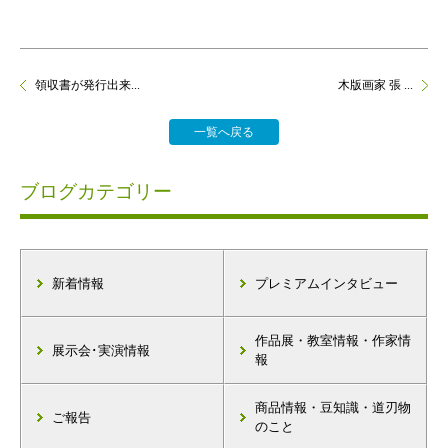
領収書が発行出来...
木版画家 張 ...
一覧へ戻る
ブログカテゴリー
新着情報
プレミアムインタビュー
作品展・教室情報・作家情
展示会･実演情報
報
商品情報・豆知識・道刃物
ご報告
のこと