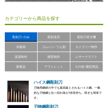
カテゴリーから商品を探す
彫刻刀･のみ
彫刻道具
彫刻刀研ぎ機
木版画
ゴムハン･てん刻
カトラリー制作
楽器制作
模型制作
レザークラフト
新製品
アウトレット
その他･園芸用品
ハイス鋼彫刻刀
刃物用鋼材の中でも最高級とされるハイス鋼。一般
的な刃物鋼と比べ切れ味が3倍長持ち。研ぎも簡単で
す。
刃物鋼彫刻刀