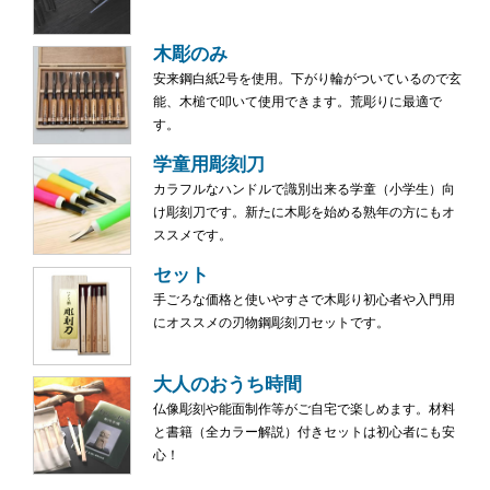
木彫のみ
安来鋼白紙2号を使用。下がり輪がついているので玄
能、木槌で叩いて使用できます。荒彫りに最適で
す。
学童用彫刻刀
カラフルなハンドルで識別出来る学童（小学生）向
け彫刻刀です。新たに木彫を始める熟年の方にもオ
ススメです。
セット
手ごろな価格と使いやすさで木彫り初心者や入門用
にオススメの刃物鋼彫刻刀セットです。
大人のおうち時間
仏像彫刻や能面制作等がご自宅で楽しめます。材料
と書籍（全カラー解説）付きセットは初心者にも安
心！