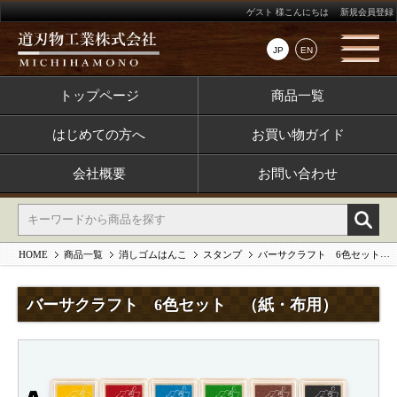
ゲスト 様こんにちは
新規会員登録
JP
EN
トップページ
商品一覧
はじめての方へ
お買い物ガイド
会社概要
お問い合わせ
HOME
商品一覧
消しゴムはんこ
スタンプ
バーサクラフト 6色セット （紙・布用）
バーサクラフト 6色セット （紙・布用）