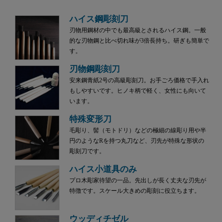
ハイス鋼彫刻刀
刃物用鋼材の中でも最高級とされるハイス鋼。一般
的な刃物鋼と比べ切れ味が3倍長持ち。研ぎも簡単で
す。
刃物鋼彫刻刀
安来鋼青紙2号の高級彫刻刀。お手ごろ価格で手入れ
もしやすいです。ヒノキ柄で軽く、女性にも向いて
います。
特殊変形刀
毛彫り、髻（モトドリ）などの極細の線彫り用や半
円のようなRを持つ丸刀など、刃先が特殊な形状の
彫刻刀です。
ハイス小道具のみ
プロ木彫家待望の一品。先出しが長く丈夫な刃先が
特徴です。スケール大きめの彫刻に役立ちます。
ウッディチゼル