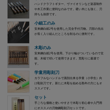
ハンドクラフトギター、ヴァイオリンなど楽器制作
や木工作業に便利なのみです。硬い木にも強く、刃
持ちも抜群です。
小細工のみ
安来鋼白紙2号を使用した完全手付刃物。刃部の先出
が長く入り組んだところを削るのに便利です。
木彫のみ
安来鋼白紙2号を使用。下がり輪がついているので玄
能、木槌で叩いて使用できます。荒彫りに最適で
す。
学童用彫刻刀
カラフルなハンドルで識別出来る学童（小学生）向
け彫刻刀です。新たに木彫を始める熟年の方にもオ
ススメです。
セット
手ごろな価格と使いやすさで木彫り初心者や入門用
にオススメの刃物鋼彫刻刀セットです。