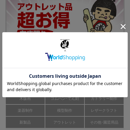
カテゴリーから商品を探す
彫刻刀･のみ
彫刻道具
彫刻刀研ぎ機
木版画
ゴムハン･てん刻
カトラリー制作
楽器制作
模型制作
レザークラフト
新製品
アウトレット
その他･園芸用品