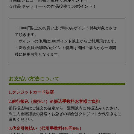
☆商品レビューの書き込みで
50ポイント
！
☆作品ギャラリーへの作品投稿で
50ポイント
！
・1000円以上のお買い上げ時のみポイント付与対象とさせ
て頂きます。
・ポイントの使用は100ポイント以上からご利用頂けます。
・新規会員登録時のポイント特典は初回ご購入から一週間
後に使用可能となります。
お支払い方法
について
1.クレジットカード決済
2.銀行振込（前払い）※振込手数料お客様ご負担
銀行振込時はご注文の確定から一週間以内にお振込みください。
※ご入金確認後の発送：お急ぎの場合はクレジットか代引きをご
選択ください。
3.代金引換払い（代引手数料440円
）
税込