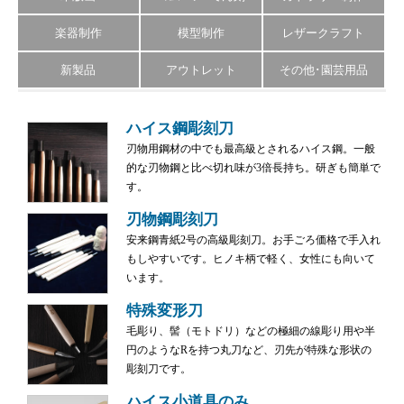
楽器制作
模型制作
レザークラフト
新製品
アウトレット
その他･園芸用品
ハイス鋼彫刻刀
刃物用鋼材の中でも最高級とされるハイス鋼。一般
的な刃物鋼と比べ切れ味が3倍長持ち。研ぎも簡単で
す。
刃物鋼彫刻刀
安来鋼青紙2号の高級彫刻刀。お手ごろ価格で手入れ
もしやすいです。ヒノキ柄で軽く、女性にも向いて
います。
特殊変形刀
毛彫り、髻（モトドリ）などの極細の線彫り用や半
円のようなRを持つ丸刀など、刃先が特殊な形状の
彫刻刀です。
ハイス小道具のみ