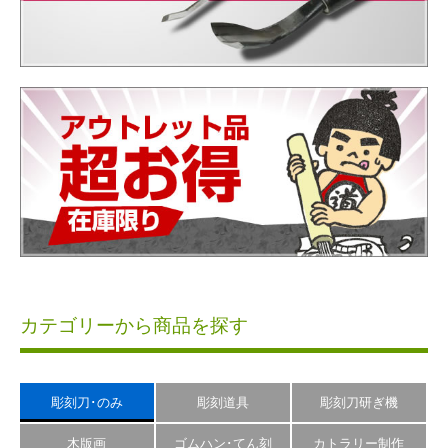
カテゴリーから商品を探す
彫刻刀･のみ
彫刻道具
彫刻刀研ぎ機
木版画
ゴムハン･てん刻
カトラリー制作