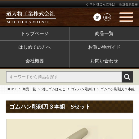
ゲスト 様こんにちは
新規会員登録
JP
EN
トップページ
商品一覧
はじめての方へ
お買い物ガイド
会社概要
お問い合わせ
HOME
商品一覧
消しゴムはんこ
ゴムハン彫刻刀
ゴムハン彫刻刀３本組 Sセット
ゴムハン彫刻刀３本組 Sセット