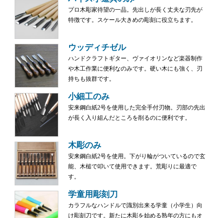
プロ木彫家待望の一品。先出しが長く丈夫な刃先が
特徴です。スケール大きめの彫刻に役立ちます。
ウッディチゼル
ハンドクラフトギター、ヴァイオリンなど楽器制作
や木工作業に便利なのみです。硬い木にも強く、刃
持ちも抜群です。
小細工のみ
安来鋼白紙2号を使用した完全手付刃物。刃部の先出
が長く入り組んだところを削るのに便利です。
木彫のみ
安来鋼白紙2号を使用。下がり輪がついているので玄
能、木槌で叩いて使用できます。荒彫りに最適で
す。
学童用彫刻刀
カラフルなハンドルで識別出来る学童（小学生）向
け彫刻刀です。新たに木彫を始める熟年の方にもオ