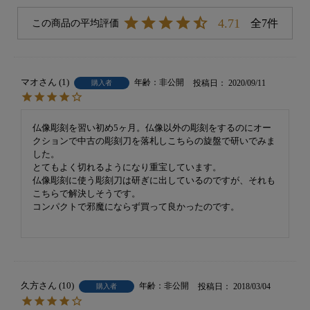
4.71
7
マオ
1
非公開
投稿日
2020/09/11
購入者
仏像彫刻を習い初め5ヶ月。仏像以外の彫刻をするのにオー
クションで中古の彫刻刀を落札しこちらの旋盤で研いでみま
した。

とてもよく切れるようになり重宝しています。

仏像彫刻に使う彫刻刀は研ぎに出しているのですが、それも
こちらで解決しそうです。

コンパクトで邪魔にならず買って良かったのです。

久方
10
非公開
投稿日
2018/03/04
購入者