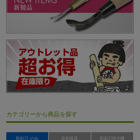
カテゴリーから商品を探す
彫刻刀･のみ
彫刻道具
彫刻刀研ぎ機