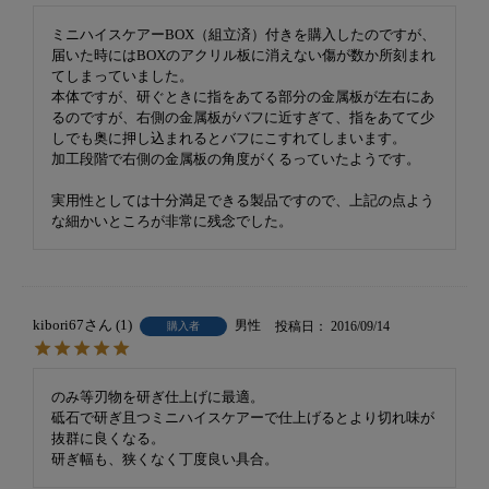
ミニハイスケアーBOX（組立済）付きを購入したのですが、
届いた時にはBOXのアクリル板に消えない傷が数か所刻まれ
てしまっていました。

本体ですが、研ぐときに指をあてる部分の金属板が左右にあ
るのですが、右側の金属板がバフに近すぎて、指をあてて少
しでも奥に押し込まれるとバフにこすれてしまいます。

加工段階で右側の金属板の角度がくるっていたようです。

実用性としては十分満足できる製品ですので、上記の点よう
な細かいところが非常に残念でした。
kibori67
1
男性
投稿日
2016/09/14
購入者
のみ等刃物を研ぎ仕上げに最適。

砥石で研ぎ且つミニハイスケアーで仕上げるとより切れ味が
抜群に良くなる。

研ぎ幅も、狭くなく丁度良い具合。