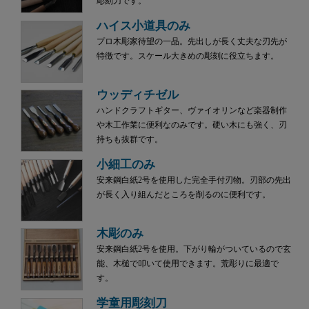
彫刻刀です。
ハイス小道具のみ
プロ木彫家待望の一品。先出しが長く丈夫な刃先が
特徴です。スケール大きめの彫刻に役立ちます。
ウッディチゼル
ハンドクラフトギター、ヴァイオリンなど楽器制作
や木工作業に便利なのみです。硬い木にも強く、刃
持ちも抜群です。
小細工のみ
安来鋼白紙2号を使用した完全手付刃物。刃部の先出
が長く入り組んだところを削るのに便利です。
木彫のみ
安来鋼白紙2号を使用。下がり輪がついているので玄
能、木槌で叩いて使用できます。荒彫りに最適で
す。
学童用彫刻刀