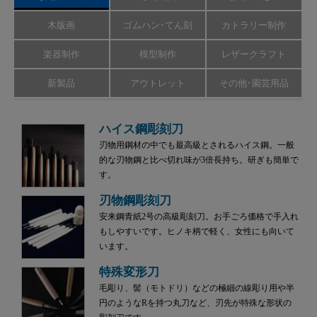
木版画
ゴムハン･てん刻
カトラリー制作
楽器制作
模型制作
レザークラフト
新製品
アウトレット
その他･園芸用品
ハイス鋼彫刻刀
刃物用鋼材の中でも最高級とされるハイス鋼。一般
的な刃物鋼と比べ切れ味が3倍長持ち。研ぎも簡単で
す。
刃物鋼彫刻刀
安来鋼青紙2号の高級彫刻刀。お手ごろ価格で手入れ
もしやすいです。ヒノキ柄で軽く、女性にも向いて
います。
特殊変形刀
毛彫り、髻（モトドリ）などの極細の線彫り用や半
円のようなRを持つ丸刀など、刃先が特殊な形状の