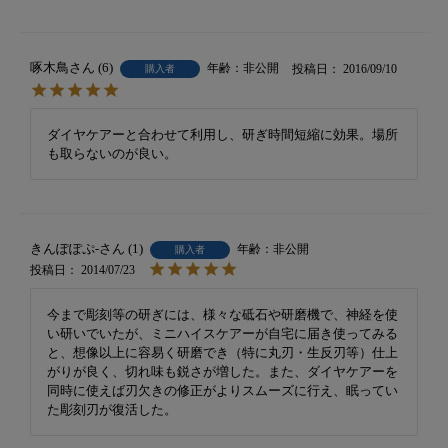
啄木鳥
6
非公開
投稿日
2016/09/10
購入者
ダイヤケアーと合わせて利用し、研ぎ時間短縮に効果。場所
も取らないのが良い。
きんぽぽぷ-
1
非公開
購入者
投稿日
2014/07/23
今まで彫刻等の研ぎには、様々な砥石や研磨機で、神経を使
い研いでいたが、ミニハイスケアーが自宅に届き使ってみる
と、想像以上に容易く研磨でき（特に丸刃・生反刃等）仕上
がりが良く、切れ味も鋭さが増した。また、ダイヤケアーを
同時に使えば刃欠きの修正がよりスムーズに行え、眠ってい
た彫刻刃が復活した。