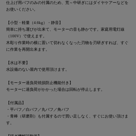
仕上げ用バフのみの付属のため、荒～中研ぎにはダイヤケアーなどを
お使いください。
【小型・軽量（4.6kg）・静音】
簡単に持ち運びが出来て、モーターの音も静かです。家庭用電灯線
（100V）で使えます。
木彫り作業時の横に置いて切れなくなった刃物を刃研ぎすれば、すぐ
に作業を再開出来ます。
【水は不要】
水設備のない屋内で使用頂けます。
【モーター過負荷焼損防止機能付き】
モーターに過負荷がかかった場合は回転が停止します。
【付属品】
・平バフ／白バフ／丸バフ／角バフ
・青棒（研磨剤）も付属するので買い足しなく、すぐにお使い頂けま
す。