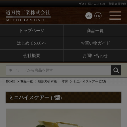
ゲスト 様こんにちは
新規会員登録
JP
EN
トップページ
商品一覧
はじめての方へ
お買い物ガイド
会社概要
お問い合わせ
HOME
商品一覧
彫刻刀研ぎ機
本体
ミニハイスケアー (2型)
ミニハイスケアー (2型)