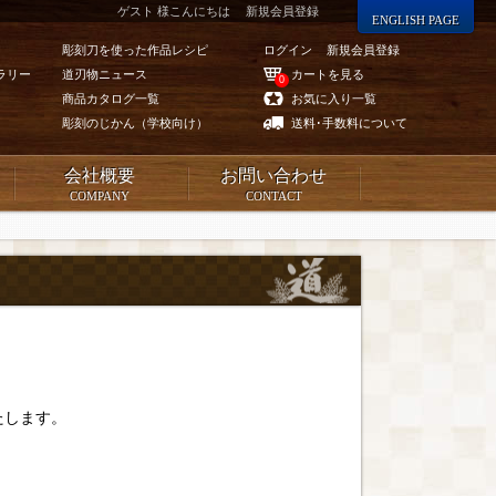
ゲスト 様こんにちは
新規会員登録
ENGLISH PAGE
彫刻刀を使った作品レシピ
ログイン
新規会員登録
ラリー
道刃物ニュース
カートを見る
0
商品カタログ一覧
お気に入り一覧
彫刻のじかん（学校向け）
送料･手数料について
会社概要
お問い合わせ
COMPANY
CONTACT
たします。