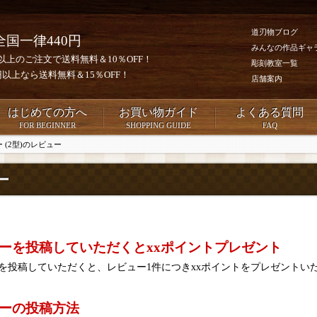
道刃物ブログ
全国一律440円
みんなの作品ギャ
0円以上のご注文で送料無料＆10％OFF！
彫刻教室一覧
00円以上なら送料無料＆15％OFF！
店舗案内
はじめての方へ
お買い物ガイド
よくある質問
FOR BEGINNER
SHOPPING GUIDE
FAQ
 (2型)のレビュー
ー
ーを投稿していただくとxxポイントプレゼント
を投稿していただくと、レビュー1件につきxxポイントをプレゼントい
ーの投稿方法