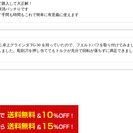
て購入して大正解！

解消バッチりです

す手間も時間もこれで簡単に有意義に使えます
 ミニ卓上グラインダ TG-30 を持っていたので、フエルトバフを取り付けて
しました。彫刻刀を押し当ててもトルクが充分で回転が落ちずに満足できまし