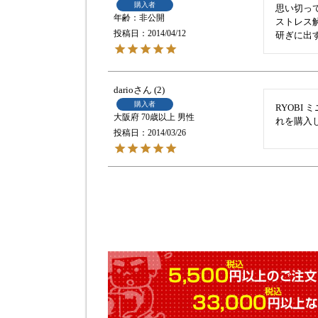
購入者
思い切っ
非公開
ストレス
投稿日
2014/04/12
研ぎに出
dario
2
購入者
RYOBI
大阪府
70歳以上
男性
れを購入
投稿日
2014/03/26