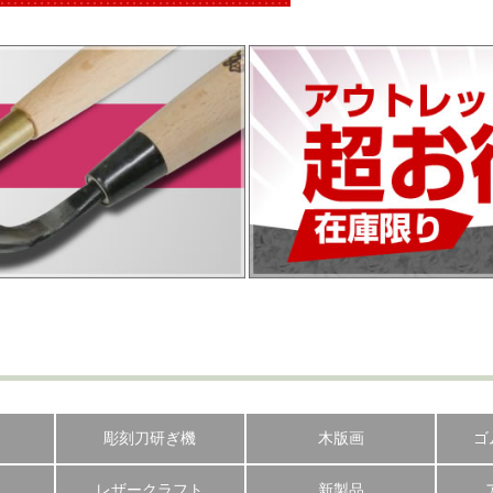
彫刻刀研ぎ機
木版画
ゴ
レザークラフト
新製品