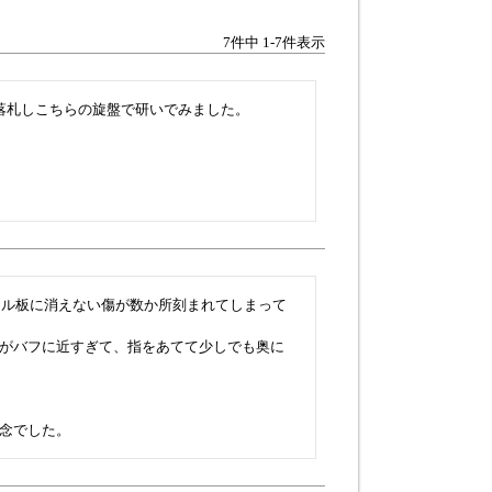
7
件中
1
-
7
件表示
札しこちらの旋盤で研いでみました。

リル板に消えない傷が数か所刻まれてしまって
がバフに近すぎて、指をあてて少しでも奥に
念でした。