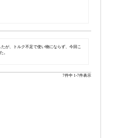
みましたが、トルク不足で使い物にならず、今回こ
た。
7
件中
1
-
7
件表示