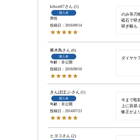
kibori67
1
購入者
のみ等刃
男性
砥石で研
投稿日
2016/09/14
研ぎ幅も
啄木鳥
6
購入者
ダイヤケ
非公開
投稿日
2016/09/10
きんぽぽぷ-
1
購入者
今まで彫
非公開
上に容易
投稿日
2014/07/23
修正がよ
ヒヨコ
2