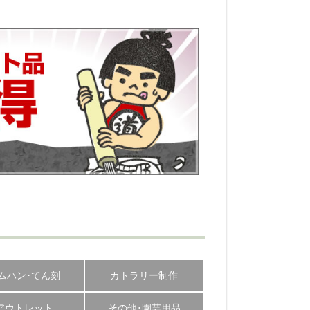
ムハン･てん刻
カトラリー制作
アウトレット
その他･園芸用品