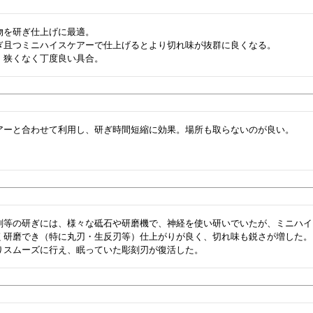
物を研ぎ仕上げに最適。

ぎ且つミニハイスケアーで仕上げるとより切れ味が抜群に良くなる。

、狭くなく丁度良い具合。
アーと合わせて利用し、研ぎ時間短縮に効果。場所も取らないのが良い。
刻等の研ぎには、様々な砥石や研磨機で、神経を使い研いでいたが、ミニハイ
く研磨でき（特に丸刃・生反刃等）仕上がりが良く、切れ味も鋭さが増した。
りスムーズに行え、眠っていた彫刻刃が復活した。