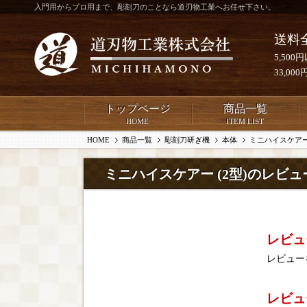
入門用からプロ用まで、彫刻刀のことなら道刃物工業へお任せ下さい。
送料
5,50
33,0
トップページ
商品一覧
HOME
ITEM LIST
HOME
商品一覧
彫刻刀研ぎ機
本体
ミニハイスケアー
ミニハイスケアー (2型)のレビュ
レビュ
レビュー
レビュ