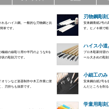
刃物鋼彫刻
されるハイス鋼。一般的な刃物鋼と比
安来鋼青紙2号の
も簡単です。
す。ヒノキ柄で軽
ハイス小道
の極細の線彫り用や半円のようなRを
プロ木彫家待望の
形状の彫刻刀です。
ール大きめの彫刻
小細工のみ
イオリンなど楽器制作や木工作業に便
安来鋼白紙2号を
く、刃持ちも抜群です。
んだところを削る
学童用彫刻