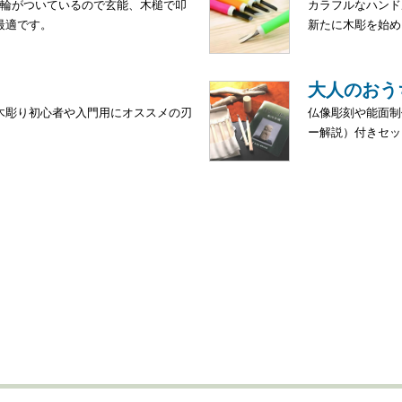
り輪がついているので玄能、木槌で叩
カラフルなハンド
最適です。
新たに木彫を始め
大人のおう
木彫り初心者や入門用にオススメの刃
仏像彫刻や能面制
ー解説）付きセッ