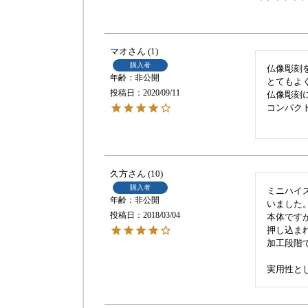
マオ
1
購入者
仏像彫刻
非公開
とてもよ
投稿日
2020/09/11
仏像彫刻
コンパク
久方
10
購入者
ミニハイ
非公開
いました。
投稿日
2018/03/04
本体です
押し込ま
加工段階
実用性と