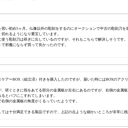
を習い初め5ヶ月。仏像以外の彫刻をするのにオークションで中古の彫刻刀を落
く切れるようになり重宝しています。

に使う彫刻刀は研ぎに出しているのですが、それもこちらで解決しそうです。

トで邪魔にならず買って良かったのです。

スケアーBOX（組立済）付きを購入したのですが、届いた時にはBOXのアク


が、研ぐときに指をあてる部分の金属板が左右にあるのですが、右側の金属板
れるとバフにこすれてしまいます。

で右側の金属板の角度がくるっていたようです。

しては十分満足できる製品ですので、上記の点ような細かいところが非常に残