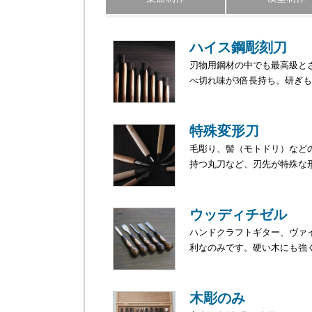
ハイス鋼彫刻刀
刃物用鋼材の中でも最高級と
べ切れ味が3倍長持ち。研ぎ
特殊変形刀
毛彫り、髻（モトドリ）など
持つ丸刀など、刃先が特殊な
ウッディチゼル
ハンドクラフトギター、ヴァ
利なのみです。硬い木にも強
木彫のみ