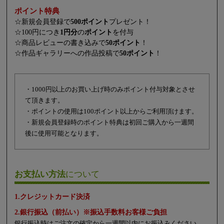
ポイント特典
☆新規会員登録で
500ポイント
プレゼント！
☆100円につき
1円分
の
ポイント
を付与
☆商品レビューの書き込みで
50ポイント
！
☆作品ギャラリーへの作品投稿で
50ポイント
！
・1000円以上のお買い上げ時のみポイント付与対象とさせ
て頂きます。
・ポイントの使用は100ポイント以上からご利用頂けます。
・新規会員登録時のポイント特典は初回ご購入から一週間
後に使用可能となります。
お支払い方法
について
1.クレジットカード決済
2.銀行振込（前払い）※振込手数料お客様ご負担
銀行振込時はご注文の確定から一週間以内にお振込みください。