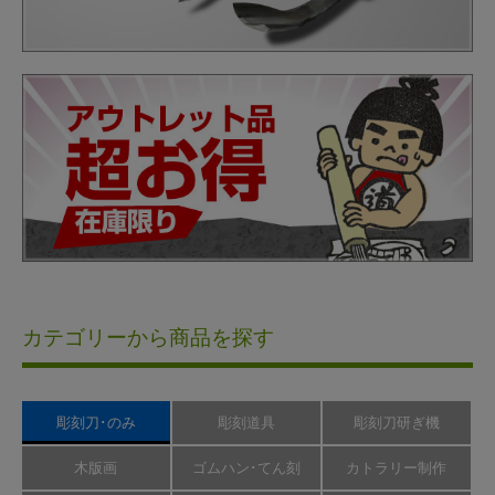
カテゴリーから商品を探す
彫刻刀･のみ
彫刻道具
彫刻刀研ぎ機
木版画
ゴムハン･てん刻
カトラリー制作