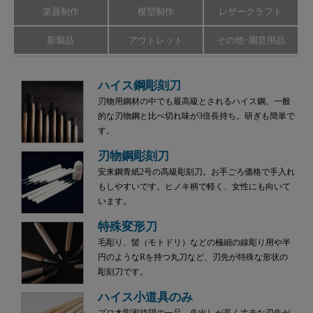
楽器制作
模型制作
レザークラフト
新製品
アウトレット
その他･園芸用品
ハイス鋼彫刻刀
刃物用鋼材の中でも最高級とされるハイス鋼。一般
的な刃物鋼と比べ切れ味が3倍長持ち。研ぎも簡単で
す。
刃物鋼彫刻刀
安来鋼青紙2号の高級彫刻刀。お手ごろ価格で手入れ
もしやすいです。ヒノキ柄で軽く、女性にも向いて
います。
特殊変形刀
毛彫り、髻（モトドリ）などの極細の線彫り用や半
円のようなRを持つ丸刀など、刃先が特殊な形状の
彫刻刀です。
ハイス小道具のみ