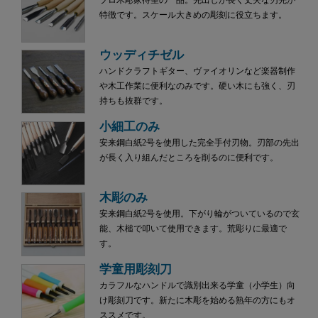
プロ木彫家待望の一品。先出しが長く丈夫な刃先が
特徴です。スケール大きめの彫刻に役立ちます。
ウッディチゼル
ハンドクラフトギター、ヴァイオリンなど楽器制作
や木工作業に便利なのみです。硬い木にも強く、刃
持ちも抜群です。
小細工のみ
安来鋼白紙2号を使用した完全手付刃物。刃部の先出
が長く入り組んだところを削るのに便利です。
木彫のみ
安来鋼白紙2号を使用。下がり輪がついているので玄
能、木槌で叩いて使用できます。荒彫りに最適で
す。
学童用彫刻刀
カラフルなハンドルで識別出来る学童（小学生）向
け彫刻刀です。新たに木彫を始める熟年の方にもオ
ススメです。