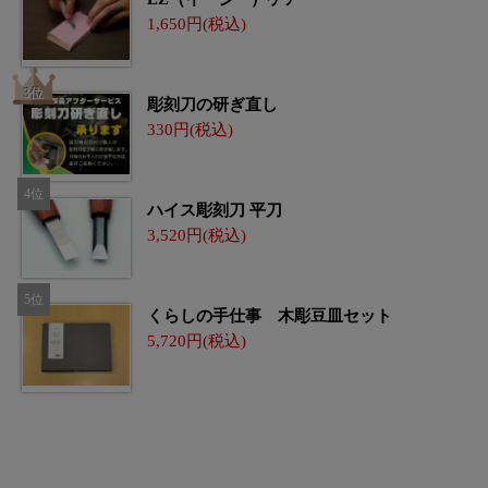
1,650
彫刻刀の研ぎ直し
330
ハイス彫刻刀 平刀
3,520
くらしの手仕事 木彫豆皿セット
5,720