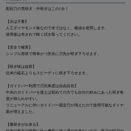
彫刻刀の荒研ぎ・中研ぎはこの1台！
【水は不要】
人工ダイヤモンド板なので水ではなく、椿油を使用します。
使用後は布きれで軽く拭き取ってください。
【安全で確実】
シンプル形状で簡単かつ安全に刃先が研ぎ下ろせます。
【研ぎ味は抜群】
従来の砥石よりもスピーディに研ぎ下ろせます。
【ガイドバー利用で刃先角度は自由自在】
中央のガイドバーを使えば初めての方でも自分の好みにあった研ぎ角
度が得られやすい。
リニューアルに伴いガイドバー固定穴が増えたので使用可能なダイヤ
面が増えました。
【裏研ぎが出来る】
従来の砥石の砥面に比べ摩耗に強く溝が出来ないので、平刀や印刀の