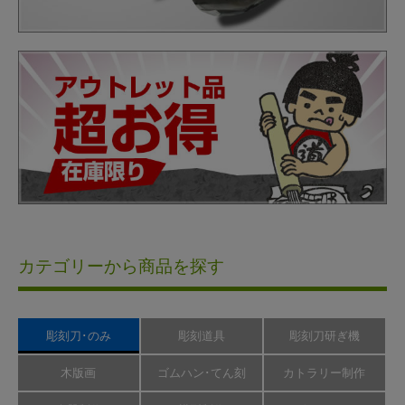
カテゴリーから商品を探す
彫刻刀･のみ
彫刻道具
彫刻刀研ぎ機
木版画
ゴムハン･てん刻
カトラリー制作