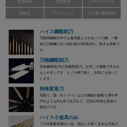
楽器制作
模型制作
レザークラフト
新製品
アウトレット
その他･園芸用品
ハイス鋼彫刻刀
刃物用鋼材の中でも最高級とされるハイス鋼。一般
的な刃物鋼と比べ切れ味が3倍長持ち。研ぎも簡単で
す。
刃物鋼彫刻刀
安来鋼青紙2号の高級彫刻刀。お手ごろ価格で手入れ
もしやすいです。ヒノキ柄で軽く、女性にも向いて
います。
特殊変形刀
毛彫り、髻（モトドリ）などの極細の線彫り用や半
円のようなRを持つ丸刀など、刃先が特殊な形状の
彫刻刀です。
ハイス小道具のみ
プロ木彫家待望の一品。先出しが長く丈夫な刃先が