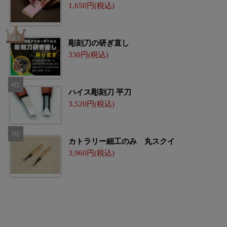
1,650
彫刻刀の研ぎ直し
330
ハイス彫刻刀 平刀
3,520
カトラリー細工のみ 丸スクイ
3,960