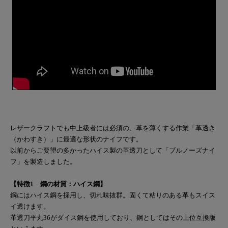
レザークラフトでも中上級者には必須の、革を薄くする作業「革透き
（かわすき）」に最適な形状のナイフです。
以前からご要望の多かったハイス製の革透刀として「ブルノーズナイ
フ」を製造しました。
【特徴1 鋼の材質：ハイス鋼】
鋼にはハイス鋼を採用し、切れ味抜群。固くて粘りのある革もスイス
イ透けます。
革透刀平丸36がダイス鋼を使用しており、鋼としてはその上位互換版