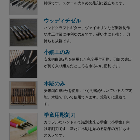
特徴です。スケール大きめの彫刻に役立ちます。
ウッディチゼル
ハンドクラフトギター、ヴァイオリンなど楽器制作
や木工作業に便利なのみです。硬い木にも強く、刃
持ちも抜群です。
小細工のみ
安来鋼白紙2号を使用した完全手付刃物。刃部の先出
が長く入り組んだところを削るのに便利です。
木彫のみ
安来鋼白紙2号を使用。下がり輪がついているので玄
能、木槌で叩いて使用できます。荒彫りに最適で
す。
学童用彫刻刀
カラフルなハンドルで識別出来る学童（小学生）向
け彫刻刀です。新たに木彫を始める熟年の方にもオ
ススメです。