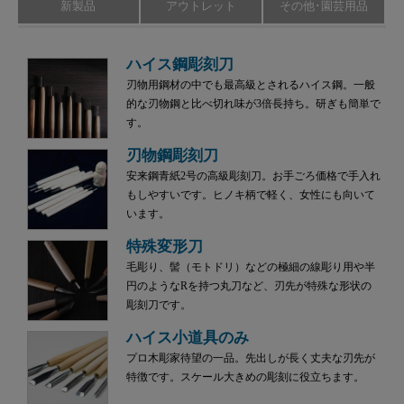
新製品
アウトレット
その他･園芸用品
ハイス鋼彫刻刀
刃物用鋼材の中でも最高級とされるハイス鋼。一般
的な刃物鋼と比べ切れ味が3倍長持ち。研ぎも簡単で
す。
刃物鋼彫刻刀
安来鋼青紙2号の高級彫刻刀。お手ごろ価格で手入れ
もしやすいです。ヒノキ柄で軽く、女性にも向いて
います。
特殊変形刀
毛彫り、髻（モトドリ）などの極細の線彫り用や半
円のようなRを持つ丸刀など、刃先が特殊な形状の
彫刻刀です。
ハイス小道具のみ
プロ木彫家待望の一品。先出しが長く丈夫な刃先が
特徴です。スケール大きめの彫刻に役立ちます。