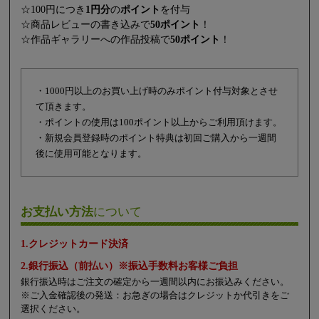
☆100円につき
1円分
の
ポイント
を付与
☆商品レビューの書き込みで
50ポイント
！
☆作品ギャラリーへの作品投稿で
50ポイント
！
・1000円以上のお買い上げ時のみポイント付与対象とさせ
て頂きます。
・ポイントの使用は100ポイント以上からご利用頂けます。
・新規会員登録時のポイント特典は初回ご購入から一週間
後に使用可能となります。
お支払い方法
について
1.クレジットカード決済
2.銀行振込（前払い）※振込手数料お客様ご負担
銀行振込時はご注文の確定から一週間以内にお振込みください。
※ご入金確認後の発送：お急ぎの場合はクレジットか代引きをご
選択ください。