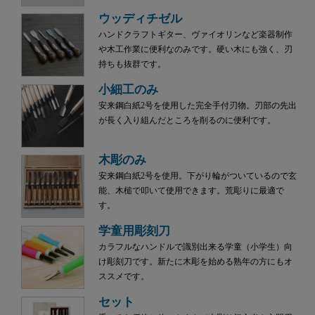
ウッディチゼル
ハンドクラフトギター、ヴァイオリンなど楽器制作
や木工作業に便利なのみです。硬い木にも強く、刃
持ちも抜群です。
小細工のみ
安来鋼白紙2号を使用した完全手付刃物。刃部の先出
が長く入り組んだところを削るのに便利です。
木彫のみ
安来鋼白紙2号を使用。下がり輪がついているので玄
能、木槌で叩いて使用できます。荒彫りに最適で
す。
学童用彫刻刀
カラフルなハンドルで識別出来る学童（小学生）向
け彫刻刀です。新たに木彫を始める熟年の方にもオ
ススメです。
セット