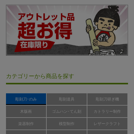
カテゴリーから商品を探す
彫刻刀･のみ
彫刻道具
彫刻刀研ぎ機
木版画
ゴムハン･てん刻
カトラリー制作
楽器制作
模型制作
レザークラフト