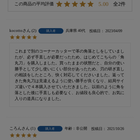
5.00
2
kocotto
2
兵庫県
40代
投稿日
2023/04/09
購入者
これまで別のコーナーカッターで革の角落としをしていまし
たが、必ず手直しが必要だったため、はじめてこちらの「角
丸刀」を購入しました。買ったままの状態だと、自分の使い
勝手として少し使いにくい部分があったため、刃の研ぎ直し
の相談をしたところ、快く対応してくださいました。返って
きた角丸刀は見違えるように使い勝手が良くなり、結局サイ
ズ違いで４本購入させていただきました。以前のように角を
落とした後に手直しも必要なく、お値段も良心的で、お気に
入りの道具になりました。
ころん
1
非公開
投稿日
2021/10/26
購入者