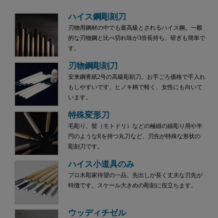
ハイス鋼彫刻刀
刃物用鋼材の中でも最高級とされるハイス鋼。一般
的な刃物鋼と比べ切れ味が3倍長持ち。研ぎも簡単で
す。
刃物鋼彫刻刀
安来鋼青紙2号の高級彫刻刀。お手ごろ価格で手入れ
もしやすいです。ヒノキ柄で軽く、女性にも向いて
います。
特殊変形刀
毛彫り、髻（モトドリ）などの極細の線彫り用や半
円のようなRを持つ丸刀など、刃先が特殊な形状の
彫刻刀です。
ハイス小道具のみ
プロ木彫家待望の一品。先出しが長く丈夫な刃先が
特徴です。スケール大きめの彫刻に役立ちます。
ウッディチゼル