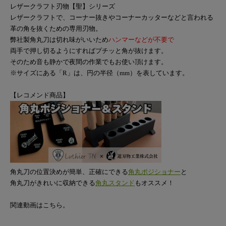
レザークラフト刃物【聖】シリーズ
レザークラフトで、コーナー抜きやコーナーカッターなどと言われる
革の角を抜くための専用刃物。
弊社製角丸刀は切れ味がいいため
ハンマーなどが不要で
両手で押し切るようにすればプチッと角が抜けます。
そのため音も静かで夜間の作業でもお使い頂けます。
※サイズにある「R」は、円の半径（mm）を表しています。
【レコメンド商品】
角丸刀の位置決めが簡単、正確にできる
角丸ポジショナー
と
角丸刀がきれいに収納できる
角丸スタンド
もオススメ！
関連動画はこちら。