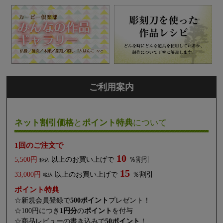
ご利用案内
ネット割引価格
と
ポイント特典
について
1回のご注文で
10
5,500円
以上のお買い上げで
％割引
税込
15
33,000円
以上のお買い上げで
％割引
税込
ポイント特典
☆新規会員登録で
500ポイント
プレゼント！
☆100円につき
1円分
の
ポイント
を付与
☆商品レビューの書き込みで
50ポイント
！