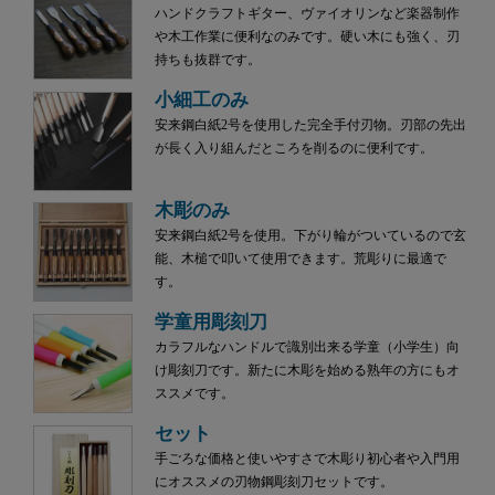
ハンドクラフトギター、ヴァイオリンなど楽器制作
や木工作業に便利なのみです。硬い木にも強く、刃
持ちも抜群です。
小細工のみ
安来鋼白紙2号を使用した完全手付刃物。刃部の先出
が長く入り組んだところを削るのに便利です。
木彫のみ
安来鋼白紙2号を使用。下がり輪がついているので玄
能、木槌で叩いて使用できます。荒彫りに最適で
す。
学童用彫刻刀
カラフルなハンドルで識別出来る学童（小学生）向
け彫刻刀です。新たに木彫を始める熟年の方にもオ
ススメです。
セット
手ごろな価格と使いやすさで木彫り初心者や入門用
にオススメの刃物鋼彫刻刀セットです。