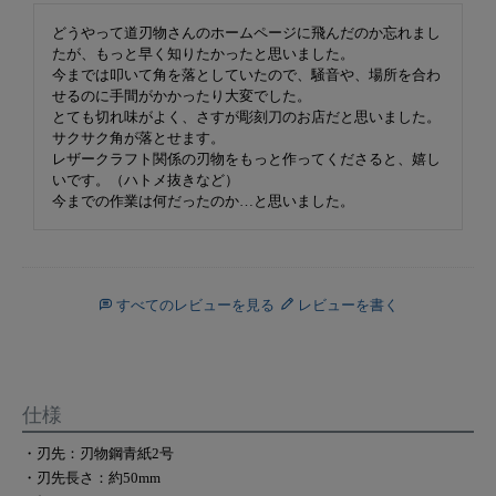
どうやって道刃物さんのホームページに飛んだのか忘れまし
たが、もっと早く知りたかったと思いました。

今までは叩いて角を落としていたので、騒音や、場所を合わ
せるのに手間がかかったり大変でした。

とても切れ味がよく、さすが彫刻刀のお店だと思いました。
サクサク角が落とせます。

レザークラフト関係の刃物をもっと作ってくださると、嬉し
いです。（ハトメ抜きなど）

すべてのレビューを見る
レビューを書く
仕様
・刃先：刃物鋼青紙2号
・刃先長さ：約50mm