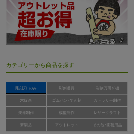
カテゴリーから商品を探す
彫刻刀･のみ
彫刻道具
彫刻刀研ぎ機
木版画
ゴムハン･てん刻
カトラリー制作
楽器制作
模型制作
レザークラフト
新製品
アウトレット
その他･園芸用品