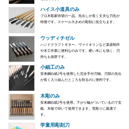
ハイス小道具のみ
プロ木彫家待望の一品。先出しが長く丈夫な刃先が
特徴です。スケール大きめの彫刻に役立ちます。
ウッディチゼル
ハンドクラフトギター、ヴァイオリンなど楽器制作
や木工作業に便利なのみです。硬い木にも強く、刃
持ちも抜群です。
小細工のみ
安来鋼白紙2号を使用した完全手付刃物。刃部の先出
が長く入り組んだところを削るのに便利です。
木彫のみ
安来鋼白紙2号を使用。下がり輪がついているので玄
能、木槌で叩いて使用できます。荒彫りに最適で
す。
学童用彫刻刀