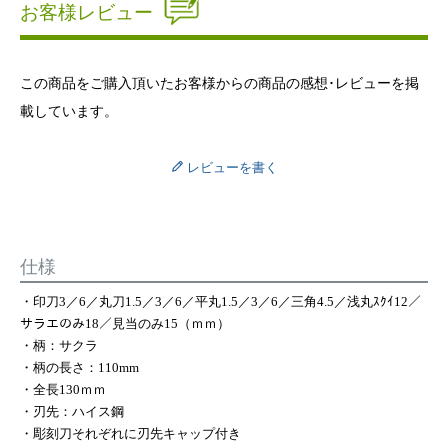
お客様レビュー
この商品をご購入頂いたお客様からの商品の感想･レビューを掲
載しています。
レビューを書く
仕様
・印刀3／6／丸刀1.5／3／6／平丸1.5／3／6／三角4.5／浅丸ｽｸｲ12／
サラエのみ18／見当のみ15（ｍｍ）
・柄：サクラ
・柄の長さ：110mm
・全長130ｍｍ
・刃先：ハイス鋼
・彫刻刀それぞれに刃先キャップ付き