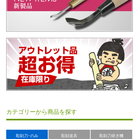
カテゴリーから商品を探す
彫刻刀･のみ
彫刻道具
彫刻刀研ぎ機