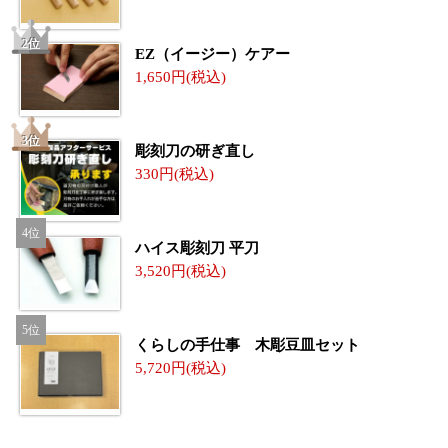
EZ（イージー）ケアー
1,650
彫刻刀の研ぎ直し
330
ハイス彫刻刀 平刀
3,520
くらしの手仕事 木彫豆皿セット
5,720