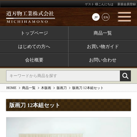
ゲスト 様こんにちは
新規会員登録
JP
EN
トップページ
商品一覧
はじめての方へ
お買い物ガイド
会社概要
お問い合わせ
HOME
商品一覧
木版画
版画刀
版画刀 12本組セット
版画刀 12本組セット