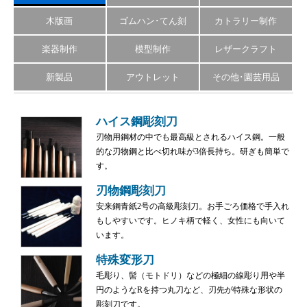
木版画
ゴムハン･てん刻
カトラリー制作
楽器制作
模型制作
レザークラフト
新製品
アウトレット
その他･園芸用品
ハイス鋼彫刻刀
刃物用鋼材の中でも最高級とされるハイス鋼。一般
的な刃物鋼と比べ切れ味が3倍長持ち。研ぎも簡単で
す。
刃物鋼彫刻刀
安来鋼青紙2号の高級彫刻刀。お手ごろ価格で手入れ
もしやすいです。ヒノキ柄で軽く、女性にも向いて
います。
特殊変形刀
毛彫り、髻（モトドリ）などの極細の線彫り用や半
円のようなRを持つ丸刀など、刃先が特殊な形状の
彫刻刀です。