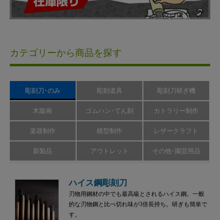
カテゴリーから商品を探す
彫刻刀･のみ
彫刻道具
彫刻刀研ぎ機
木版画
ゴムハン･てん刻
カトラリー制作
楽器制作
模型制作
レザークラフト
新製品
アウトレット
その他･園芸用品
ハイス鋼彫刻刀
刃物用鋼材の中でも最高級とされるハイス鋼。一般
的な刃物鋼と比べ切れ味が3倍長持ち。研ぎも簡単で
す。