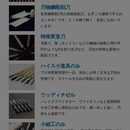
刃物鋼彫刻刀
安来鋼青紙2号の高級彫刻刀。お手ごろ価格で手入れ
もしやすいです。ヒノキ柄で軽く、女性にも向いて
います。
特殊変形刀
毛彫り、髻（モトドリ）などの極細の線彫り用や半
円のようなRを持つ丸刀など、刃先が特殊な形状の
彫刻刀です。
ハイス小道具のみ
プロ木彫家待望の一品。先出しが長く丈夫な刃先が
特徴です。スケール大きめの彫刻に役立ちます。
ウッディチゼル
ハンドクラフトギター、ヴァイオリンなど楽器制作
や木工作業に便利なのみです。硬い木にも強く、刃
持ちも抜群です。
小細工のみ