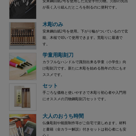
安来鋼白紙2号を使用した完全手付刃物。刃部の先出
が長く入り組んだところを削るのに便利です。
木彫のみ
安来鋼白紙2号を使用。下がり輪がついているので玄
能、木槌で叩いて使用できます。荒彫りに最適で
す。
学童用彫刻刀
カラフルなハンドルで識別出来る学童（小学生）向
け彫刻刀です。新たに木彫を始める熟年の方にもオ
ススメです。
セット
手ごろな価格と使いやすさで木彫り初心者や入門用
にオススメの刃物鋼彫刻刀セットです。
大人のおうち時間
仏像彫刻や能面制作等がご自宅で楽しめます。材料
と書籍（全カラー解説）付きセットは初心者にも安
心！