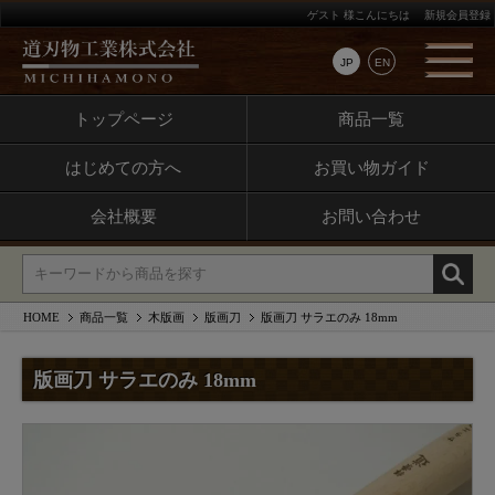
ゲスト 様こんにちは
新規会員登録
JP
EN
トップページ
商品一覧
はじめての方へ
お買い物ガイド
会社概要
お問い合わせ
HOME
商品一覧
木版画
版画刀
版画刀 サラエのみ 18mm
版画刀 サラエのみ 18mm