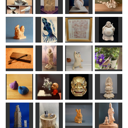
雲中供養菩薩
ユキヒメドリ
釈迦如来倚像
矮鶏
像南26号
MINI
ちゅうさん
N(エヌ)
みっちゃん
酉
イカくん
般若心経
七福神布袋様
合之内 麻呂
ずすめようこ
英
しんちゃん
応援する猫さ
魔の匙
制多迦童子
ん
スズメ
あんこく
ハク
藤枝駆男
MINI
大きな花瓶を
運ぼうとする
二頭身のクリ
張り子の鳥
リン
獅子口
大日如来坐像
深瀬
MINI
msuganuma
正念