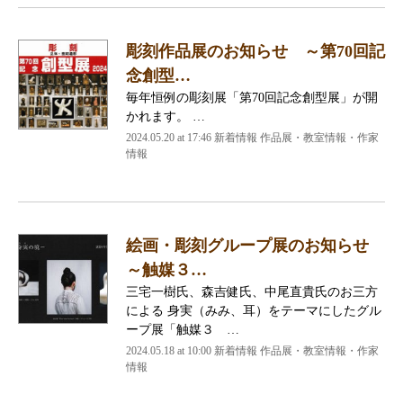
彫刻作品展のお知らせ ～第70回記
念創型…
毎年恒例の彫刻展「第70回記念創型展」が開
かれます。 …
2024.05.20 at 17:46
新着情報 作品展・教室情報・作家
情報
絵画・彫刻グループ展のお知らせ
～触媒３…
三宅一樹氏、森吉健氏、中尾直貴氏のお三方
による 身実（みみ、耳）をテーマにしたグル
ープ展「触媒３ …
2024.05.18 at 10:00
新着情報 作品展・教室情報・作家
情報