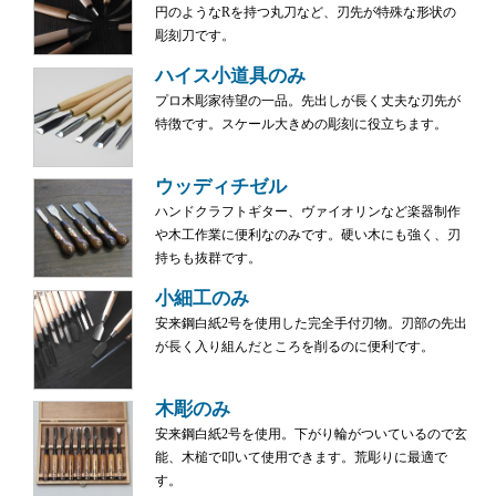
円のようなRを持つ丸刀など、刃先が特殊な形状の
彫刻刀です。
ハイス小道具のみ
プロ木彫家待望の一品。先出しが長く丈夫な刃先が
特徴です。スケール大きめの彫刻に役立ちます。
ウッディチゼル
ハンドクラフトギター、ヴァイオリンなど楽器制作
や木工作業に便利なのみです。硬い木にも強く、刃
持ちも抜群です。
小細工のみ
安来鋼白紙2号を使用した完全手付刃物。刃部の先出
が長く入り組んだところを削るのに便利です。
木彫のみ
安来鋼白紙2号を使用。下がり輪がついているので玄
能、木槌で叩いて使用できます。荒彫りに最適で
す。