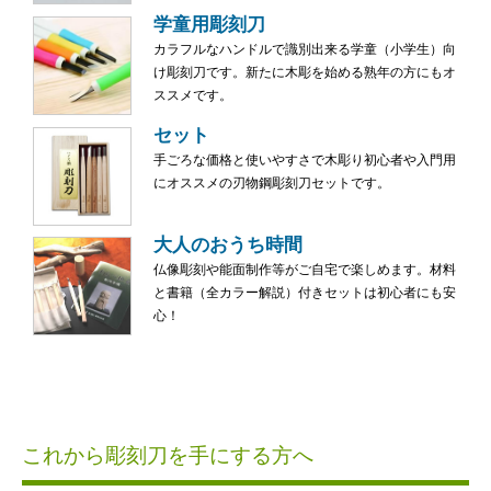
学童用彫刻刀
カラフルなハンドルで識別出来る学童（小学生）向
け彫刻刀です。新たに木彫を始める熟年の方にもオ
ススメです。
セット
手ごろな価格と使いやすさで木彫り初心者や入門用
にオススメの刃物鋼彫刻刀セットです。
大人のおうち時間
仏像彫刻や能面制作等がご自宅で楽しめます。材料
と書籍（全カラー解説）付きセットは初心者にも安
心！
これから彫刻刀を手にする方へ