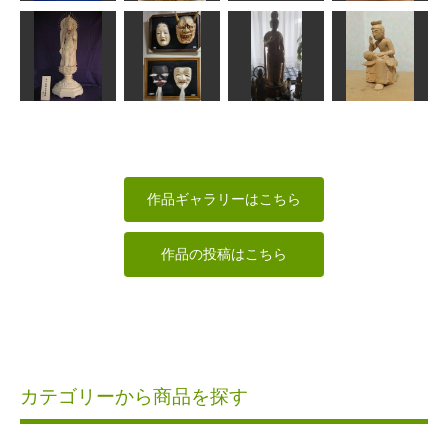
善財童子と白
観音さま
パピヨン
うさぎ
衣観音
ta-chann
fuu
合之内麻呂
N（エヌ）
十一面観世音
菩薩
能面
菩薩立像
弥勒菩薩
天明
内藤 武宝
かっちゃん
なんぺい
作品ギャラリーはこちら
作品の投稿はこちら
カテゴリーから商品を探す