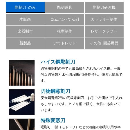
彫刻刀･のみ
彫刻道具
彫刻刀研ぎ機
木版画
ゴムハン･てん刻
カトラリー制作
楽器制作
模型制作
レザークラフト
新製品
アウトレット
その他･園芸用品
ハイス鋼彫刻刀
刃物用鋼材の中でも最高級とされるハイス鋼。一般
的な刃物鋼と比べ切れ味が3倍長持ち。研ぎも簡単で
す。
刃物鋼彫刻刀
安来鋼青紙2号の高級彫刻刀。お手ごろ価格で手入れ
もしやすいです。ヒノキ柄で軽く、女性にも向いて
います。
特殊変形刀
毛彫り、髻（モトドリ）などの極細の線彫り用や半