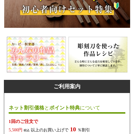
ご利用案内
ネット割引価格
と
ポイント特典
について
1回のご注文で
10
5,500円
以上のお買い上げで
％割引
税込