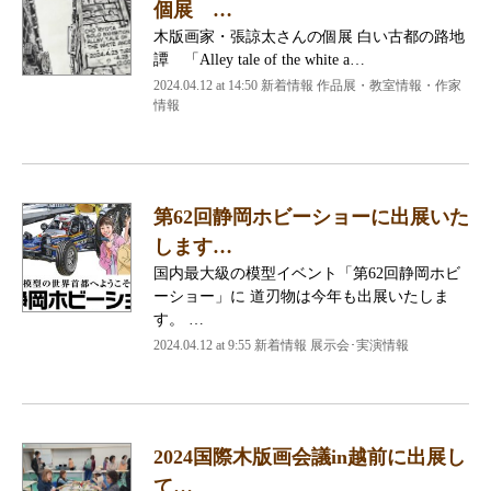
個展 …
木版画家・張諒太さんの個展 白い古都の路地
譚 「Alley tale of the white a…
2024.04.12 at 14:50
新着情報 作品展・教室情報・作家
情報
第62回静岡ホビーショーに出展いた
します…
国内最大級の模型イベント「第62回静岡ホビ
ーショー」に 道刃物は今年も出展いたしま
す。 …
2024.04.12 at 9:55
新着情報 展示会･実演情報
2024国際木版画会議in越前に出展し
て…