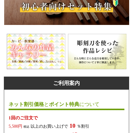
ご利用案内
ネット割引価格
と
ポイント特典
について
1回のご注文で
10
5,500円
以上のお買い上げで
％割引
税込