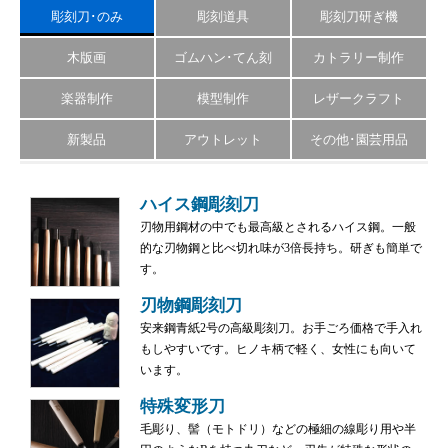
彫刻刀･のみ
彫刻道具
彫刻刀研ぎ機
木版画
ゴムハン･てん刻
カトラリー制作
楽器制作
模型制作
レザークラフト
新製品
アウトレット
その他･園芸用品
ハイス鋼彫刻刀
刃物用鋼材の中でも最高級とされるハイス鋼。一般
的な刃物鋼と比べ切れ味が3倍長持ち。研ぎも簡単で
す。
刃物鋼彫刻刀
安来鋼青紙2号の高級彫刻刀。お手ごろ価格で手入れ
もしやすいです。ヒノキ柄で軽く、女性にも向いて
います。
特殊変形刀
毛彫り、髻（モトドリ）などの極細の線彫り用や半