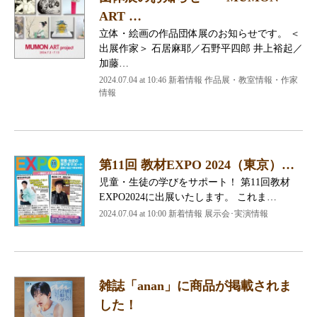
ART …
立体・絵画の作品団体展のお知らせです。 ＜
出展作家＞ 石居麻耶／石野平四郎 井上裕起／
加藤…
2024.07.04 at 10:46
新着情報 作品展・教室情報・作家
情報
第11回 教材EXPO 2024（東京）…
児童・生徒の学びをサポート！ 第11回教材
EXPO2024に出展いたします。 これま…
2024.07.04 at 10:00
新着情報 展示会･実演情報
雑誌「anan」に商品が掲載されま
した！