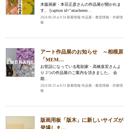
木版画家・本荘正彦さんの作品展が開かれま
す。 [caption id="attachmen…
2024.06.29 at 9:34
新着情報 作品展・教室情報・作家情
報
アート作品展のお知らせ ～相模原
「MEM…
お世話になっている彫刻家・高橋直宏さんよ
り 2つの作品展のご案内を頂きました。 会
期…
2024.06.25 at 8:53
新着情報 作品展・教室情報・作家情
報
版画用板「版木」に新しいサイズが
登場しま…