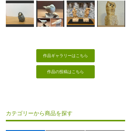
ホエールテー
Carving
タコちゃん
ルネックレス
CuttingBoard…
ルリビタキ
すずめようこ
wavers design
Hot'nToshi
MINI
ペンギンの赤
ちゃん
ユキヒメドリ
金剛力士
フクロウくん
LOVEクラフト
MINI
なんぺい
矢野っち
作品ギャラリーはこちら
作品の投稿はこちら
カテゴリーから商品を探す