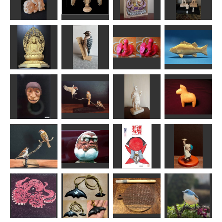
天燈鬼・聖燈
童文殊
阿弥陀如来
虚空蔵菩薩
鬼
Issay
shadow
ちゅうさん
金ちゃん
釈迦如来坐像
コゲラ
天狗
ヒラスズキ
はぐれ庵
あらやん
こばこば
MINI
ダーラナホー
舅猿
スズメ part II
毘沙門天
ス
武宝
MINI
アラン
TK
2016年年賀状
スズメ
だるま大師
さるぼぼ
紙飛行機
MINI
sigesama
fuku
MINI