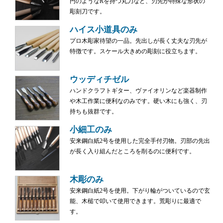
円のようなRを持つ丸刀など、刃先が特殊な形状の
彫刻刀です。
ハイス小道具のみ
プロ木彫家待望の一品。先出しが長く丈夫な刃先が
特徴です。スケール大きめの彫刻に役立ちます。
ウッディチゼル
ハンドクラフトギター、ヴァイオリンなど楽器制作
や木工作業に便利なのみです。硬い木にも強く、刃
持ちも抜群です。
小細工のみ
安来鋼白紙2号を使用した完全手付刃物。刃部の先出
が長く入り組んだところを削るのに便利です。
木彫のみ
安来鋼白紙2号を使用。下がり輪がついているので玄
能、木槌で叩いて使用できます。荒彫りに最適で
す。