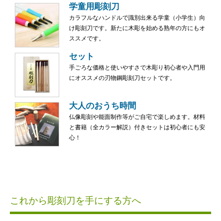
学童用彫刻刀
カラフルなハンドルで識別出来る学童（小学生）向
け彫刻刀です。新たに木彫を始める熟年の方にもオ
ススメです。
セット
手ごろな価格と使いやすさで木彫り初心者や入門用
にオススメの刃物鋼彫刻刀セットです。
大人のおうち時間
仏像彫刻や能面制作等がご自宅で楽しめます。材料
と書籍（全カラー解説）付きセットは初心者にも安
心！
これから彫刻刀を手にする方へ