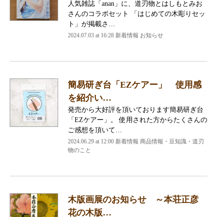
人気雑誌「anan」に、道刃物とはしもとみお
さんのコラボセット 「はじめての木彫りセッ
ト」が掲載さ…
2024.07.03 at 16:28
新着情報 お知らせ
簡易研ぎ台「EZケアー」 使用感
を紹介い…
発売から大好評を頂いております簡易研ぎ台
「EZケアー」。 使用された方からたくさんの
ご感想を頂いて…
2024.06.29 at 12:00
新着情報 商品情報・豆知識・道刃
物のこと
木版画展のお知らせ ～本荘正彦
花の木版…