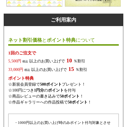
ご利用案内
ネット割引価格
と
ポイント特典
について
1回のご注文で
10
5,500円
以上のお買い上げで
％割引
税込
15
33,000円
以上のお買い上げで
％割引
税込
ポイント特典
☆新規会員登録で
500ポイント
プレゼント！
☆100円につき
1円分
の
ポイント
を付与
☆商品レビューの書き込みで
50ポイント
！
☆作品ギャラリーへの作品投稿で
50ポイント
！
・1000円以上のお買い上げ時のみポイント付与対象とさせ