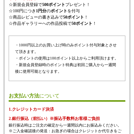
☆新規会員登録で
500ポイント
プレゼント！
☆100円につき
1円分
の
ポイント
を付与
☆商品レビューの書き込みで
50ポイント
！
☆作品ギャラリーへの作品投稿で
50ポイント
！
・1000円以上のお買い上げ時のみポイント付与対象とさせ
て頂きます。
・ポイントの使用は100ポイント以上からご利用頂けます。
・新規会員登録時のポイント特典は初回ご購入から一週間
後に使用可能となります。
お支払い方法
について
1.クレジットカード決済
2.銀行振込（前払い）※振込手数料お客様ご負担
銀行振込時はご注文の確定から一週間以内にお振込みください。
※ご入金確認後の発送：お急ぎの場合はクレジットか代引きをご