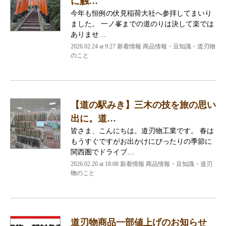
に触…
今年も恒例の伏見稲荷大社へ参拝してまいり
ました。 一ノ峯までの道のりは決して楽では
ありませ…
2026.02.24 at 9:27 新着情報 商品情報・豆知識・道刃物
のこと
【道の駅みき】三木の技を旅の思い
出に。道…
皆さま、こんにちは。道刃物工業です。 春は
もうすぐですがお出かけにぴったりの季節に
関西圏でドライブ…
2026.02.20 at 18:08 新着情報 商品情報・豆知識・道刃
物のこと
道刃物商品一部値上げのお知らせ