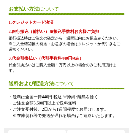
お支払い方法
について
1.クレジットカード決済
2.銀行振込（前払い）※振込手数料お客様ご負担
銀行振込時はご注文の確定から一週間以内にお振込みください。
※ご入金確認後の発送：お急ぎの場合はクレジットか代引きをご
選択ください。
3.代金引換払い（代引手数料440円
）
税込
代金引換払いはご購入金額１万円以上の場合のみご利用頂けま
す。
送料および配送方法
について
・送料は全国一律440円 税込 ※沖縄･離島を除く
・ご注文金額5,500円以上で送料無料
・ご注文受付後、2日から1週間程度でお届けします。
※在庫切れ等で発送が遅れる場合はご連絡いたします。