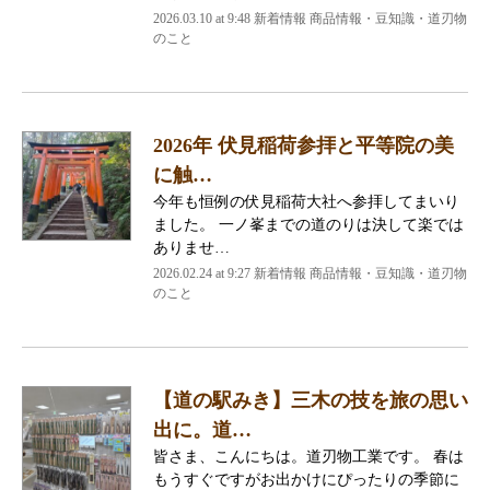
2026.03.10 at 9:48 新着情報 商品情報・豆知識・道刃物
のこと
2026年 伏見稲荷参拝と平等院の美
に触…
今年も恒例の伏見稲荷大社へ参拝してまいり
ました。 一ノ峯までの道のりは決して楽では
ありませ…
2026.02.24 at 9:27 新着情報 商品情報・豆知識・道刃物
のこと
【道の駅みき】三木の技を旅の思い
出に。道…
皆さま、こんにちは。道刃物工業です。 春は
もうすぐですがお出かけにぴったりの季節に