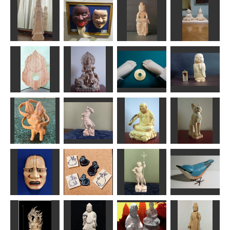
中宮寺 弥勒
にいさんとお
菩薩半跏像
金剛力士
とうと
シジュウカラ
正念
なんぺい
GUNTAP
MINI
救世観音
狂言面
半跏思像惟像
お雛様
はごろも
武宝
Issay
こばさん
ご縁がありま
大日如来座像
すよう一歩ず
の光背
文殊菩薩
つ
お地蔵さま
ハク
ちゅうさん
サイダー
HANA
ニンフィア
毘羯羅大将
喝達磨
バステト
けんさん
みっちゃん
ちゅうさん
ちゅうさん
消しゴムはん