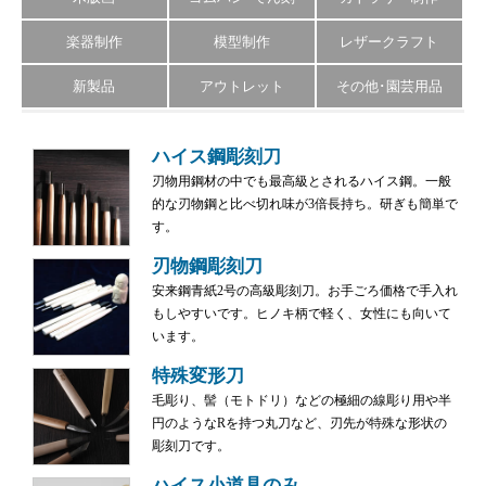
楽器制作
模型制作
レザークラフト
新製品
アウトレット
その他･園芸用品
ハイス鋼彫刻刀
刃物用鋼材の中でも最高級とされるハイス鋼。一般
的な刃物鋼と比べ切れ味が3倍長持ち。研ぎも簡単で
す。
刃物鋼彫刻刀
安来鋼青紙2号の高級彫刻刀。お手ごろ価格で手入れ
もしやすいです。ヒノキ柄で軽く、女性にも向いて
います。
特殊変形刀
毛彫り、髻（モトドリ）などの極細の線彫り用や半
円のようなRを持つ丸刀など、刃先が特殊な形状の
彫刻刀です。
ハイス小道具のみ