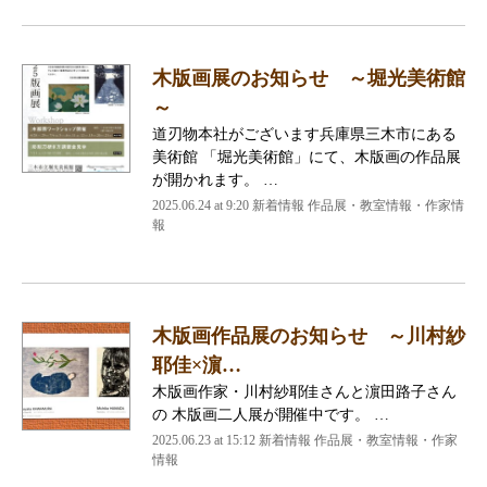
木版画展のお知らせ ～堀光美術館
～
道刃物本社がございます兵庫県三木市にある
美術館 「堀光美術館」にて、木版画の作品展
が開かれます。 …
2025.06.24 at 9:20
新着情報 作品展・教室情報・作家情
報
木版画作品展のお知らせ ～川村紗
耶佳×濵…
木版画作家・川村紗耶佳さんと濵田路子さん
の 木版画二人展が開催中です。 …
2025.06.23 at 15:12
新着情報 作品展・教室情報・作家
情報