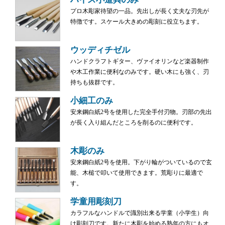
プロ木彫家待望の一品。先出しが長く丈夫な刃先が
特徴です。スケール大きめの彫刻に役立ちます。
ウッディチゼル
ハンドクラフトギター、ヴァイオリンなど楽器制作
や木工作業に便利なのみです。硬い木にも強く、刃
持ちも抜群です。
小細工のみ
安来鋼白紙2号を使用した完全手付刃物。刃部の先出
が長く入り組んだところを削るのに便利です。
木彫のみ
安来鋼白紙2号を使用。下がり輪がついているので玄
能、木槌で叩いて使用できます。荒彫りに最適で
す。
学童用彫刻刀
カラフルなハンドルで識別出来る学童（小学生）向
け彫刻刀です。新たに木彫を始める熟年の方にもオ