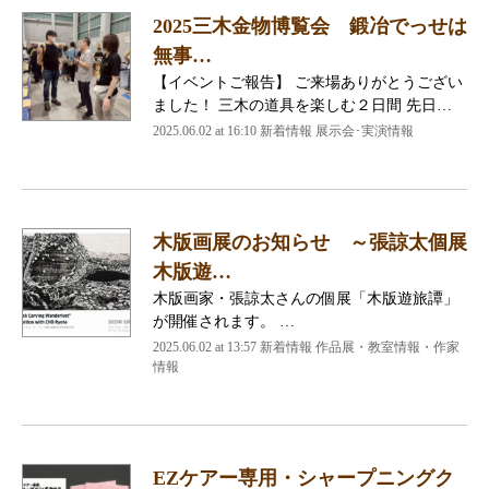
2025三木金物博覧会 鍛冶でっせは
無事…
【イベントご報告】 ご来場ありがとうござい
ました！ 三木の道具を楽しむ２日間 先日…
2025.06.02 at 16:10
新着情報 展示会･実演情報
木版画展のお知らせ ～張諒太個展
木版遊…
木版画家・張諒太さんの個展「木版遊旅譚」
が開催されます。 …
2025.06.02 at 13:57
新着情報 作品展・教室情報・作家
情報
EZケアー専用・シャープニングク