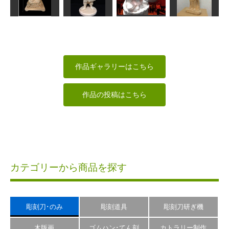
橋姫
こ うさぎ
因達羅大将
ゴジュウカラ
面打ち次元
mikanko
みっちゃん
あらやん
不動明王
宝海大黒天
異国の巨仏
瑠璃観音
shadow
しんちゃん
sigesama
なんぺい
作品ギャラリーはこちら
作品の投稿はこちら
カテゴリーから商品を探す
彫刻刀･のみ
彫刻道具
彫刻刀研ぎ機
木版画
ゴムハン･てん刻
カトラリー制作