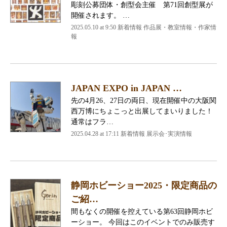
彫刻公募団体・創型会主催 第71回創型展が
開催されます。 …
2025.05.10 at 9:50
新着情報 作品展・教室情報・作家情
報
JAPAN EXPO in JAPAN …
先の4月26、27日の両日、現在開催中の大阪関
西万博にちょこっと出展してまいりました！
通常はフラ…
2025.04.28 at 17:11
新着情報 展示会･実演情報
静岡ホビーショー2025・限定商品の
ご紹…
間もなくの開催を控えている第63回静岡ホビ
ーショー。 今回はこのイベントでのみ販売す