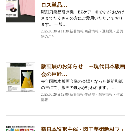
ロス単品…
彫刻刀簡易研ぎ機・EZケアー®ですが おかげ
さまでたくさんの方にご愛用いただいており
ます。 一般…
2025.05.30 at 11:30
新着情報 商品情報・豆知識・道刃
物のこと
版画展のお知らせ ～現代日本版画
会の巨匠…
去年国際木版画会議の会場となった越前和紙
の里にて、版画の展示が行われます。 …
2025.05.29 at 12:00
新着情報 作品展・教室情報・作家
情報
新日本造形主催・図工美術教材フェ