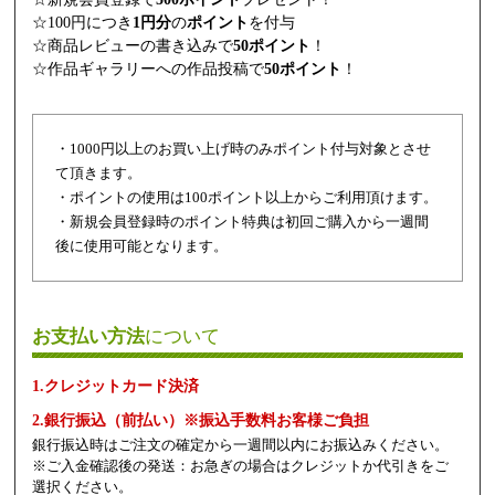
☆100円につき
1円分
の
ポイント
を付与
☆商品レビューの書き込みで
50ポイント
！
☆作品ギャラリーへの作品投稿で
50ポイント
！
・1000円以上のお買い上げ時のみポイント付与対象とさせ
て頂きます。
・ポイントの使用は100ポイント以上からご利用頂けます。
・新規会員登録時のポイント特典は初回ご購入から一週間
後に使用可能となります。
お支払い方法
について
1.クレジットカード決済
2.銀行振込（前払い）※振込手数料お客様ご負担
銀行振込時はご注文の確定から一週間以内にお振込みください。
※ご入金確認後の発送：お急ぎの場合はクレジットか代引きをご
選択ください。