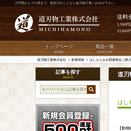
入門用からプロ用まで、彫刻刀のことなら道刃物工業へお任せ下さい。
送料
5,50
33,0
トップページ
商品一覧
HOME
ITEM LIST
道刃物工業株式会社
新着情報
はしもとみお関連商品ご購
記事を探す
道刃
search
はし
【動物