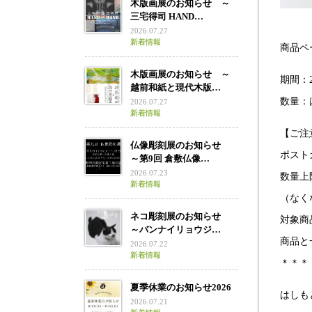
木版画展のお知らせ ～
三宅得司 HAND…
2026.07.27
新着情報
商品
木版画展のお知らせ ～
期間：2
越前和紙と現代木版…
数量：
2026.07.27
新着情報
【ご注
仏像彫刻展のお知らせ
ポスト
～第9回 倉敷仏像…
2026.07.23
数量上
新着情報
（なく
ネコ彫刻展のお知らせ
対象商
～バンナイリョウジ…
商品と
2026.07.22
新着情報
＊＊＊
夏季休業のお知らせ2026
はしも
2026.07.21