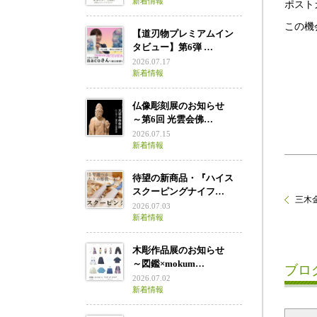
新着情報
ポスト
この機
【道刃物プレミアムイン
タビュー】第6弾 …
2026.07.17
新着情報
仏像彫刻展のお知らせ
～第6回 光雲会佛…
2026.07.15
新着情報
待望の新商品・『ハイス
スクーピングナイフ…
三木金
2026.07.03
新着情報
木彫作品展のお知らせ
～図鑑×mokum…
ブロ
2026.07.02
新着情報