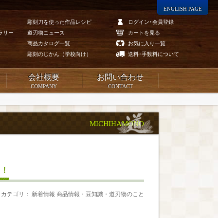
ENGLISH PAGE
彫刻刀を使った作品レシピ
ログイン･会員登録
ラリー
道刃物ニュース
カートを見る
商品カタログ一覧
お気に入り一覧
彫刻のじかん（学校向け）
送料･手数料について
会社概要
お問い合わせ
COMPANY
CONTACT
MICHIHAMONO
！
カテゴリ： 新着情報 商品情報・豆知識・道刃物のこと