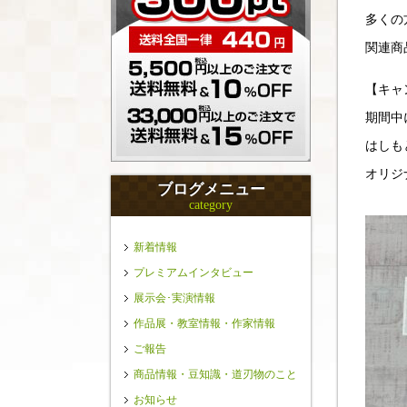
多くの
関連商
【キャ
期間中
はしも
オリジ
ブログメニュー
category
新着情報
プレミアムインタビュー
展示会･実演情報
作品展・教室情報・作家情報
ご報告
商品情報・豆知識・道刃物のこと
お知らせ