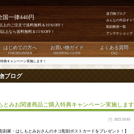
道刃物ブログ
全国一律440円
みんなの作品ギャ
0円以上のご注文で送料無料＆10％OFF！
彫刻教室一覧
00円以上なら送料無料＆15％OFF！
アンテナショップ
はじめての方へ
お買い物ガイド
よくある質問
FOR BEGINNER
SHOPPING GUIDE
FAQ
入特典キャンペーン実施します！
物ブログ
もとみお関連商品ご購入特典キャンペーン実施します
2025.10.03
彫刻家・はしもとみおさんのネコ彫刻ポストカードをプレゼント！】