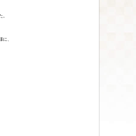
た。
様に、