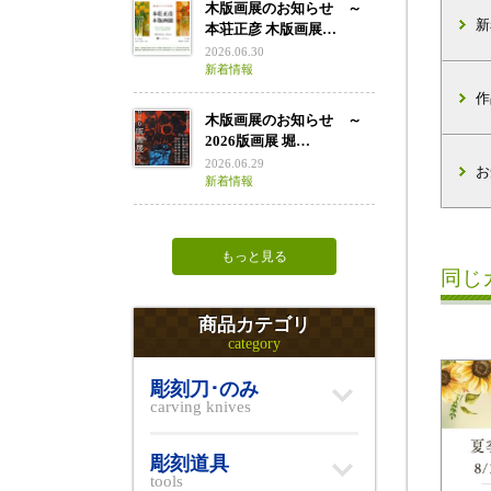
木版画展のお知らせ ～
新
本荘正彦 木版画展…
2026.06.30
新着情報
作
木版画展のお知らせ ～
2026版画展 堀…
2026.06.29
お
新着情報
もっと見る
同じ
商品カテゴリ
category
彫刻刀･のみ
carving knives
彫刻道具
tools