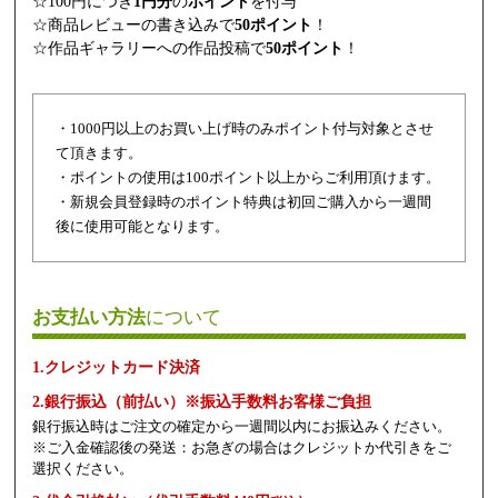
☆100円につき
1円分
の
ポイント
を付与
☆商品レビューの書き込みで
50ポイント
！
☆作品ギャラリーへの作品投稿で
50ポイント
！
・1000円以上のお買い上げ時のみポイント付与対象とさせ
て頂きます。
・ポイントの使用は100ポイント以上からご利用頂けます。
・新規会員登録時のポイント特典は初回ご購入から一週間
後に使用可能となります。
お支払い方法
について
1.クレジットカード決済
2.銀行振込（前払い）※振込手数料お客様ご負担
銀行振込時はご注文の確定から一週間以内にお振込みください。
※ご入金確認後の発送：お急ぎの場合はクレジットか代引きをご
選択ください。